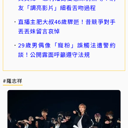
友「調亮影片」細看舌吻過程
直播主肥大叔46歲驟逝！昔競爭對手
丟丟妹留言哀悼
29歲男偶像「寵粉」誤觸法遭警約
談！公開露面呼籲遵守法規
#羅志祥