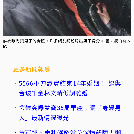
麻衣曝光與男子的合照，許多網友紛紛認出男子身分。 圖／摘自麻衣
IG
更多新聞報導
5566小刀證實結束14年婚姻！ 認與
台玻千金林文晴低調離婚
愷樂突曝雙寶35周早產！曬「身邊男
人」最新情況曝光
黃寅燁、惠利確認愛意深情熱吻！網