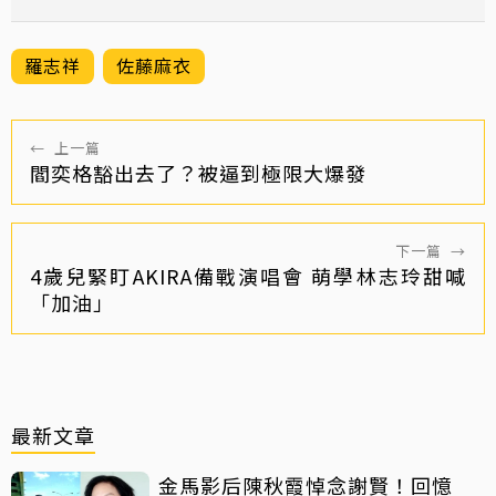
羅志祥
佐藤麻衣
←
上一篇
閻奕格豁出去了？被逼到極限大爆發
下一篇
→
4歲兒緊盯AKIRA備戰演唱會 萌學林志玲甜喊
「加油」
最新文章
金馬影后陳秋霞悼念謝賢！回憶