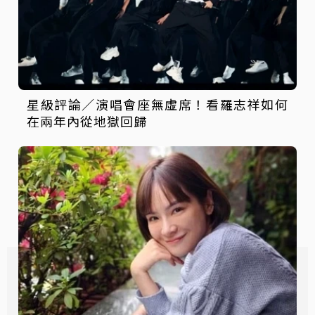
星級評論／演唱會座無虛席！看羅志祥如何
在兩年內從地獄回歸