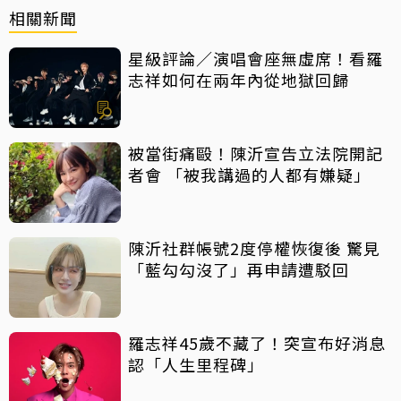
相關新聞
星級評論／演唱會座無虛席！看羅
志祥如何在兩年內從地獄回歸
被當街痛毆！陳沂宣告立法院開記
者會 「被我講過的人都有嫌疑」
陳沂社群帳號2度停權恢復後 驚見
「藍勾勾沒了」再申請遭駁回
羅志祥45歲不藏了！突宣布好消息
認「人生里程碑」