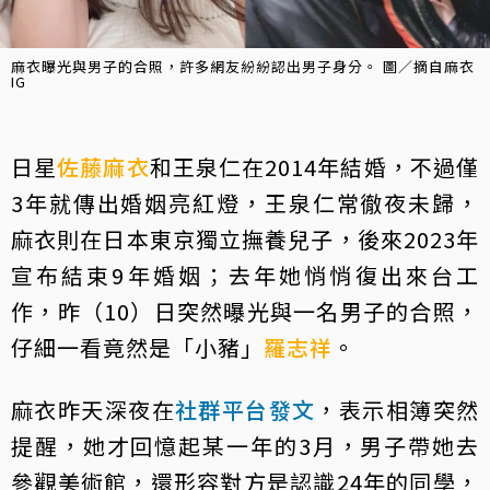
麻衣曝光與男子的合照，許多網友紛紛認出男子身分。 圖／摘自麻衣
IG
日星
佐藤麻衣
和王泉仁在2014年結婚，不過僅
3年就傳出婚姻亮紅燈，王泉仁常徹夜未歸，
麻衣則在日本東京獨立撫養兒子，後來2023年
宣布結束9年婚姻；去年她悄悄復出來台工
作，昨（10）日突然曝光與一名男子的合照，
仔細一看竟然是「小豬」
羅志祥
。
麻衣昨天深夜在
社群平台發文
，表示相簿突然
提醒，她才回憶起某一年的3月，男子帶她去
參觀美術館，還形容對方是認識24年的同學，