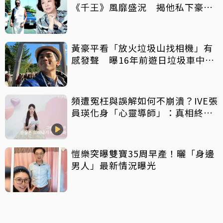
《千王》風靡盛況 揭他私下豪爽
給鉅額小費
黃豪平看「放火垃圾山找相機」有
感發聲 曝16年前遊日垃圾車中含
淚找御守
頻遭冤枉與誤解如何不崩潰？IVE張
員瑛化身「心靈導師」：真相終會
大白
愷樂突曝雙寶35周早產！曬「身邊
男人」最新情況曝光