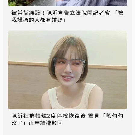
被當街痛毆！陳沂宣告立法院開記者會 「被
我講過的人都有嫌疑」
陳沂社群帳號2度停權恢復後 驚見「藍勾勾
沒了」再申請遭駁回