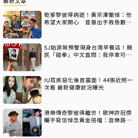
最新文章
乾爹黎彼得病逝！黃宗澤慟悼：他
希望大家開心 昔曾出手救急數十
萬手術費
SJ始源無預警現身台灣早餐店！親
民「碰拳」中文直問：我停車可以
嗎？
IU耳疾惡化後首露面！44張近照一
次看 最新健康狀況曝光
港樂傳奇黎彼得離世！歌神許冠傑
曬手寫信悼念黃金搭檔：音樂路上
感恩有您