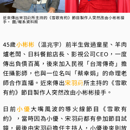
近來傳出宋羽葤所主持的《雪歌有約》節目製作人突然改由小彬彬接
手。 圖/報系資料照
45歲
小彬彬
（溫兆宇）前半生做過童星、羊肉
爐老闆、日料餐館店長、影視公司CEO，一度
傳出負債百萬，後來加入民視「台灣傳奇」擔
任攝影師，也與一位名叫「蔡幸娟」的命理老
師合作直播。近來傳出
宋羽葤
所主持的《雪歌
有約》節目製作人突然改由小彬彬接手。
日前
小優
大嘴風波的導火線節目《雪歌有
約》，當時因為小優、宋羽葤都有參加節目試
鏡，最後由宋羽葤擔任主持人，小優後來則放