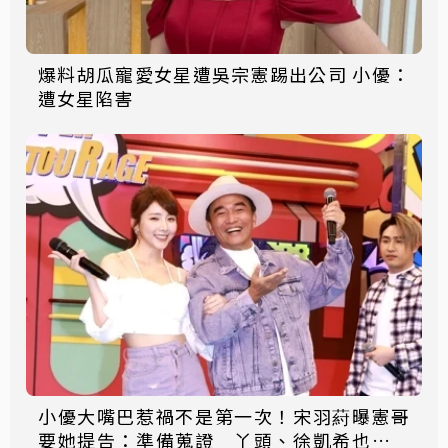
爆料胡瓜寵愛女星遭吳宗憲踢出公司 小優：
遭女星陷害
小優大嘴巴惹禍不是第一次！宋羽葤曝憲哥
要她提告：準備蒐證 丫頭、徐凱希也曾是