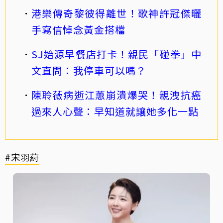
港樂傳奇黎彼得離世！歌神許冠傑曬
手寫信悼念黃金搭檔
SJ始源早餐店打卡！親民「碰拳」中
文直問：我停車可以嗎？
陳聆薇病逝江蕙崩潰爆哭！親洩抗癌
過來人心聲：早知道就讓她多化一點
#宋羽葤