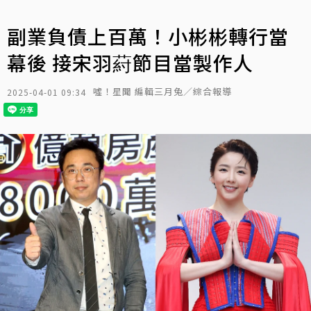
副業負債上百萬！小彬彬轉行當
幕後 接宋羽葤節目當製作人
噓！星聞 編輯三月兔／綜合報導
2025-04-01 09:34