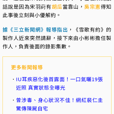
話說是因為宋羽葤有
胡瓜
當靠山，
吳宗憲
得知
此事後立刻與小優解約。
據《三立新聞網》報導指出
，《雪歌有約》的
製作人近來突然請辭，接下來由小彬彬擔任製
作人，負責後面的錄影集數。
更多新聞報導
IU耳疾惡化後首露面！一口氣曬19張
近照 真實狀態全曝光
曾涉毒、身心狀況不佳！網紅裴仁圭
驚傳陳屍自宅