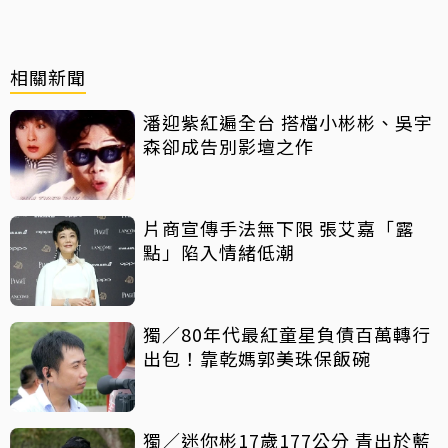
相關新聞
潘迎紫紅遍全台 搭檔小彬彬、吳宇
森卻成告別影壇之作
片商宣傳手法無下限 張艾嘉「露
點」陷入情緒低潮
獨／80年代最紅童星負債百萬轉行
出包！靠乾媽郭美珠保飯碗
獨／迷你彬17歲177公分 青出於藍