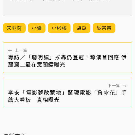
「苦主」
宋羽葤
小優
小彬彬
胡瓜
吳宗憲
←
上一篇
專訪／「聰明鎮」挨轟仍登冠！導演首回應 伊
藤潤二最在意關鍵曝光
下一篇
→
李安「電影夢啟蒙地」驚現電影「魯冰花」手
繪大看板 真相曝光