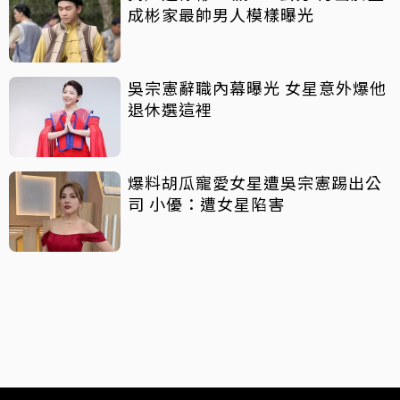
成彬家最帥男人模樣曝光
吳宗憲辭職內幕曝光 女星意外爆他
退休選這裡
爆料胡瓜寵愛女星遭吳宗憲踢出公
司 小優：遭女星陷害