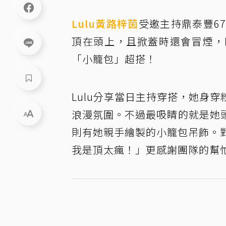
Lulu
黃路梓茵
受邀主持鼎泰豐6
頂在頭上，且掀蓋時還會冒煙，
「小籠包」超搭！
Lulu分享當日主持穿搭，她身
浪漫氛圍。不過最吸睛的就是她
則有她親手繪製的小籠包吊飾。對
我是頂太瘋！」更感謝團隊的幫