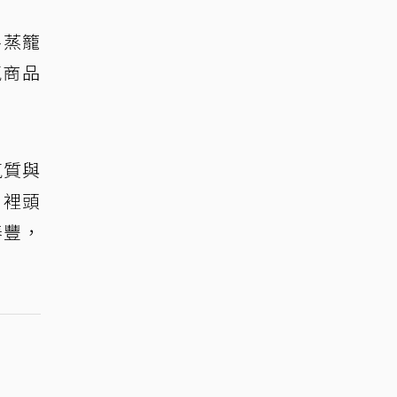
將蒸籠
氣商品
氣質與
，裡頭
泰豐，