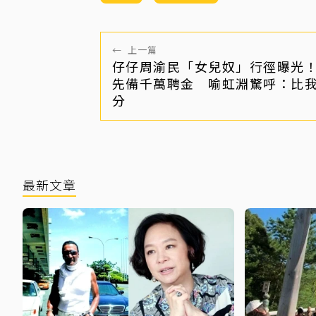
←
上一篇
仔仔周渝民「女兒奴」行徑曝光
先備千萬聘金 喻虹淵驚呼：比
分
最新文章