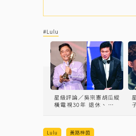
#Lulu
星級評論／吳宗憲胡瓜縱
橫電視30年 退休、交棒
各自掙扎
Lulu
黃路梓茵