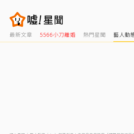
最新文章
5566小刀離婚
熱門星聞
藝人動