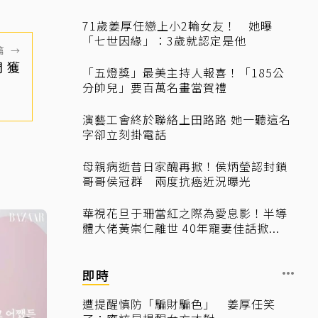
71歲姜厚任戀上小2輪女友！ 她曝
「七世因緣」：3歲就認定是他
篇
→
 獲
「五燈獎」最美主持人報喜！「185公
分帥兒」要百萬名畫當賀禮
演藝工會終於聯絡上田路路 她一聽這名
字卻立刻掛電話
母親病逝昔日家醜再掀！侯炳瑩認封鎖
哥哥侯冠群 兩度抗癌近況曝光
華視花旦于珊當紅之際為愛息影！半導
體大佬黃崇仁離世 40年寵妻佳話掀...
即時
遭提醒慎防「騙財騙色」 姜厚任笑