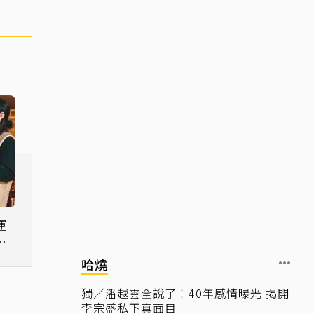
運
刻
哈燒
獨／潘越雲全說了！40年感情曝光 揭開
李宗盛私下真面目