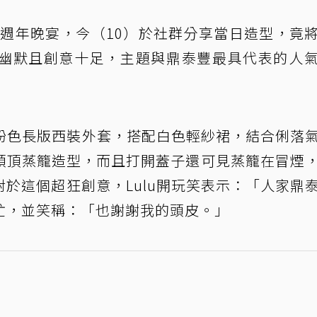
7週年晚宴，今（10）於社群分享當日造型，竟
幽默且創意十足，主題與鼎泰豐最具代表的人
穿粉色長版西裝外套，搭配白色輕紗裙，結合俐落
頭頂蒸籠造型，而且打開蓋子還可見蒸籠在冒煙
於這個超狂創意，Lulu開玩笑表示：「人家鼎
忙，並笑稱：「也謝謝我的頭皮。」