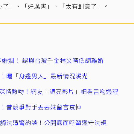
心了」、「好厲害」、「太有創意了」。
4年婚姻！ 認與台玻千金林文晴低調離婚
產！曬「身邊男人」最新情況曝光
深情熱吻！網友「調亮影片」細看舌吻過程
逝！昔競爭對手丟丟妹留言哀悼
誤觸法遭警約談！公開露面呼籲遵守法規