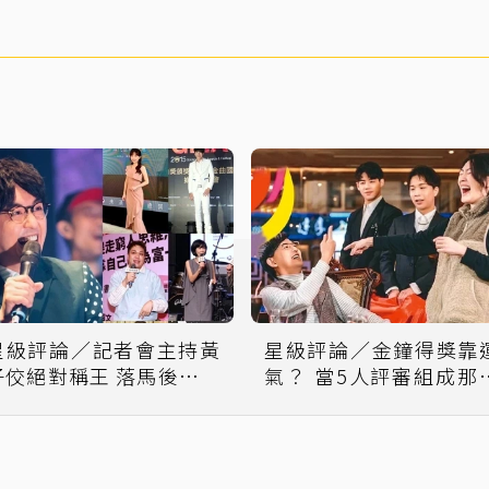
星級評論／記者會主持黃
星級評論／金鐘得獎靠
子佼絕對稱王 落馬後牌局
氣？ 當5人評審組成那
重洗誰能接棒？
就決定了誰會出局