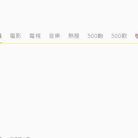
態
電影
電視
音樂
熱搜
500齣
500歌