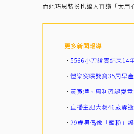
而她巧思裝扮也讓人直讚「太用
更多新聞報導
5566小刀證實結束1
愷樂突曝雙寶35周早
黃寅燁、惠利確認愛意
直播主肥大叔46歲驟
29歲男偶像「寵粉」