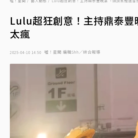
噓！星聞
藝人動態
Lulu超狂創意！主持鼎泰豐晚宴「頭頂蒸籠還
Lulu超狂創意！主持鼎泰
太瘋
噓！星聞 編輯Shh／綜合報導
2025-04-10 14:50