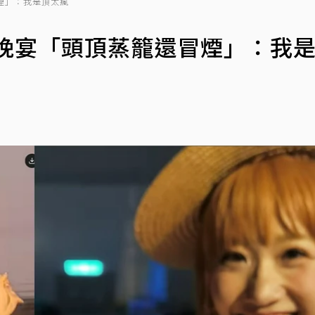
冒煙」：我是頂太瘋
豐晚宴「頭頂蒸籠還冒煙」：我