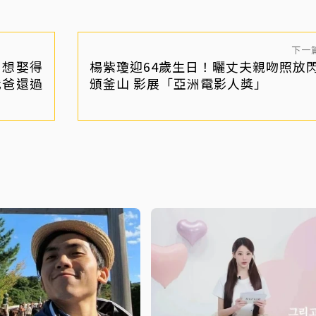
下一
！想娶得
楊紫瓊迎64歲生日！曬丈夫親吻照放閃
我爸還過
頒釜山 影展「亞洲電影人獎」