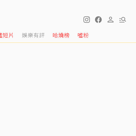
噓短片
娛樂有評
哈燒榜
噓粉