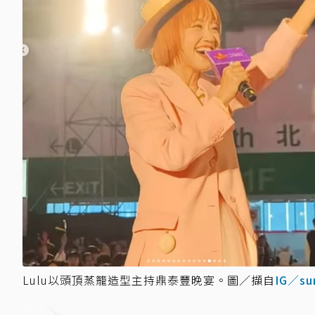
Lulu以頭頂蒸籠造型主持鼎泰豐晚宴。圖／擷自
IG／su