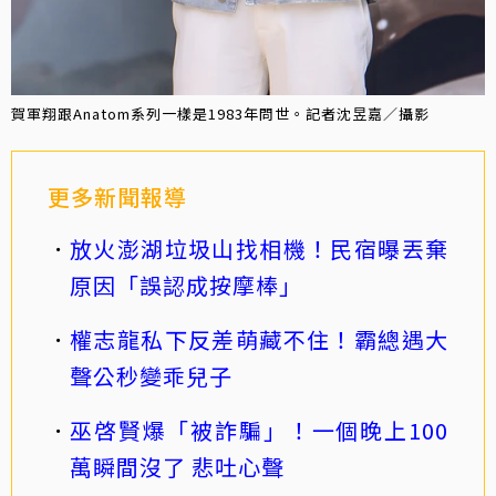
賀軍翔跟Anatom系列一樣是1983年問世。記者沈昱嘉／攝影
更多新聞報導
放火澎湖垃圾山找相機！民宿曝丟棄
原因「誤認成按摩棒」
權志龍私下反差萌藏不住！霸總遇大
聲公秒變乖兒子
巫啓賢爆「被詐騙」！一個晚上100
萬瞬間沒了 悲吐心聲