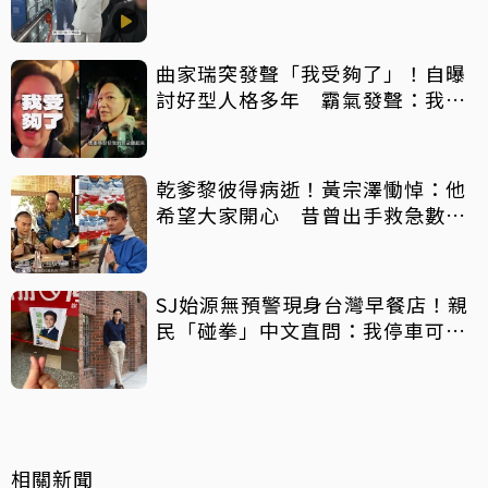
掀網暴動
曲家瑞突發聲「我受夠了」！自曝
討好型人格多年 霸氣發聲：我也
會生氣
乾爹黎彼得病逝！黃宗澤慟悼：他
希望大家開心 昔曾出手救急數十
萬手術費
SJ始源無預警現身台灣早餐店！親
民「碰拳」中文直問：我停車可以
嗎？
相關新聞