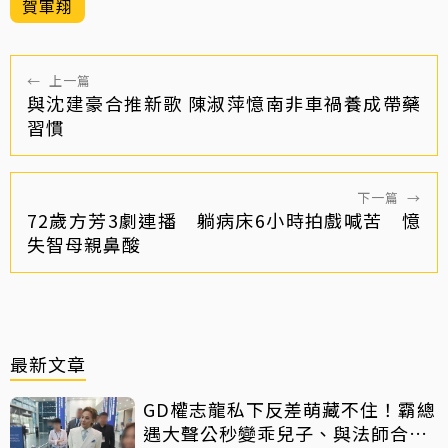
賀軍翔
←
上一篇
與沈建豪合推新歌 陳淑萍憶南非車禍養成帶藥
習慣
下一篇
→
72歲方芳3劇連播 躺病床6小時拍戲喊苦 憶
失智母親鼻酸
最新文章
GD權志龍私下反差萌藏不住！霸總
遇大聲公秒變乖兒子、與法師合照