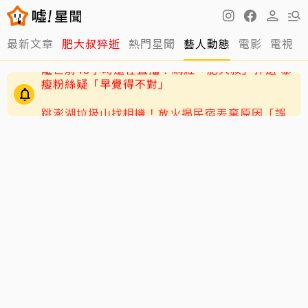
最新文章
肥大叔猝逝
熱門星聞
藝人動態
電影
電視
跳澎湖垃圾山找相機！放火揭民宿丟棄原因「誤
認成按摩棒」
離世前48小時還在直播！網紅「肥大叔」猝逝 暴
瘦粉絲疑「早覺得不對」