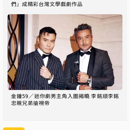
們」成精彩台灣文學戲劇作品
金鐘59／迷你劇男主角入圍揭曉 李銘順李銘
忠親兄弟搶視帝