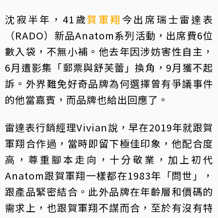
沈寂半年，41歲
賀軍翔
今出席瑞士雷達表
（RADO）新品Anatom系列活動，出席費6位
數入袋，不無小補。他去年因涉妨害性自主，
6月遭影集「郵票與舒芙蕾」換角，9月獲不起
訴。外界難免好奇品牌為何選擇曾有爭議事件
的他當嘉賓，而品牌也給出回應了。
雷達表行銷經理Vivian說，早在2019年就跟賀
軍翔合作過，當時即留下極佳印象，他配合度
高，尊重腳本走向，十分敬業，加上初代
Anatom跟賀軍翔一樣都在1983年「問世」，
跟產品緊密結合。此外品牌在年齡層和價碼的
需求上，也跟賀軍翔不謀而合，至於有沒有特