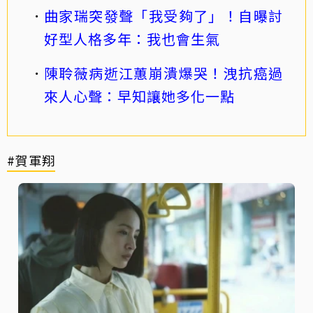
曲家瑞突發聲「我受夠了」！自曝討
好型人格多年：我也會生氣
陳聆薇病逝江蕙崩潰爆哭！洩抗癌過
來人心聲：早知讓她多化一點
#賀軍翔