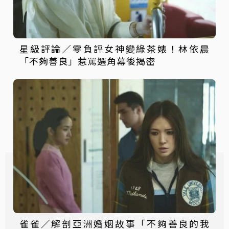
星級評論／零負評女神變綠茶婊！林依晨
「不夠善良」惹罵選角幕後揭密
雀雀／解剖亞洲婚姻故事「不夠善良的我