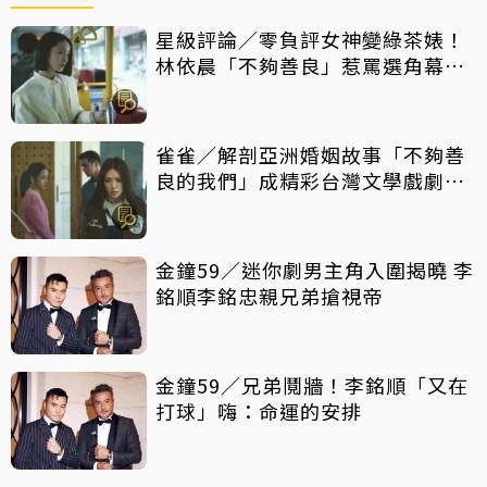
星級評論／零負評女神變綠茶婊！
林依晨「不夠善良」惹罵選角幕後
揭密
雀雀／解剖亞洲婚姻故事「不夠善
良的我們」成精彩台灣文學戲劇作
品
金鐘59／迷你劇男主角入圍揭曉 李
銘順李銘忠親兄弟搶視帝
金鐘59／兄弟鬩牆！李銘順「又在
打球」嗨：命運的安排