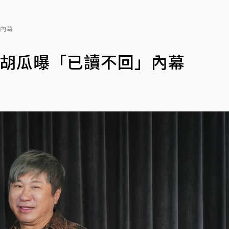
」內幕
！胡瓜曝「已讀不回」內幕