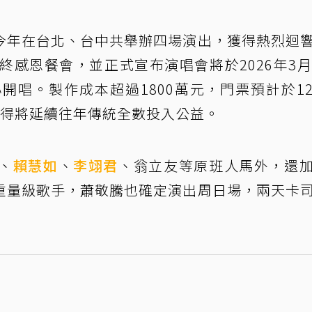
今年在台北、台中共舉辦四場演出，獲得熱烈迴
終感恩餐會，並正式宣布演唱會將於2026年3月
開唱。製作成本超過1800萬元，門票預計於1
所得將延續往年傳統全數投入公益。
、
賴慧如
、
李翊君
、翁立友等原班人馬外，還
重量級歌手，蕭敬騰也確定演出周日場，兩天卡