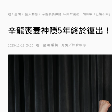
噓！星聞
藝人動態
辛龍喪妻神隱5年終於復出！胡瓜曝「已讀不回
辛龍喪妻神隱5年終於復出
噓！星聞 編輯三月兔／綜合報導
2025-12-12 09:20