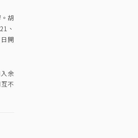
響。胡
21、
2日開
加入余
司互不