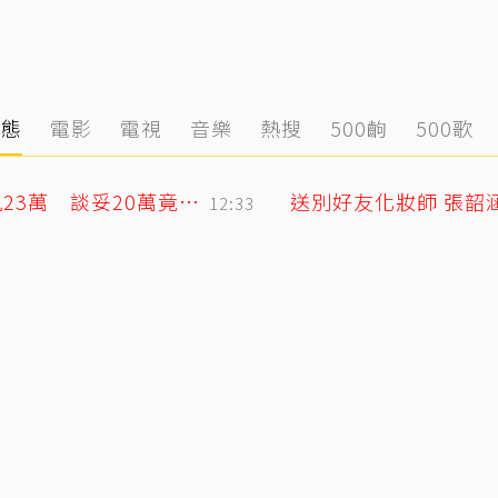
動態
電影
電視
音樂
熱搜
500齣
500歌
蕭敬騰日料店遭房東大漲租！月租15萬飆23萬 談妥20萬竟臨時反悔不續租
送別好友化妝師 張韶
12:33