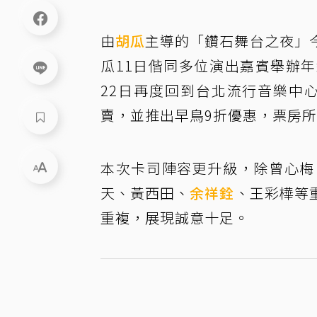
由
胡瓜
主導的「鑽石舞台之夜」
瓜11日偕同多位演出嘉賓舉辦年
22日再度回到台北流行音樂中心
賣，並推出早鳥9折優惠，票房
本次卡司陣容更升級，除曾心梅
天、黃西田、
余祥銓
、王彩樺等
重複，展現誠意十足。