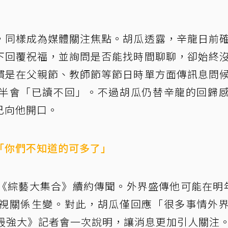
，同樣成為媒體關注焦點。胡瓜透露，辛龍日前
下回覆祝福，並詢問是否能找時間聊聊，卻始終
慣是在父親節、教師節等節日時單方面傳訊息問
半會「已讀不回」。不過胡瓜仍替辛龍的回歸
己向他開口。
「你們不知道的可多了」
的《綜藝大集合》續約傳聞。外界盛傳他可能在明
視關係生變。對此，胡瓜僅回應「很多事情外
末最強大》記者會一次說明，讓消息更加引人關注