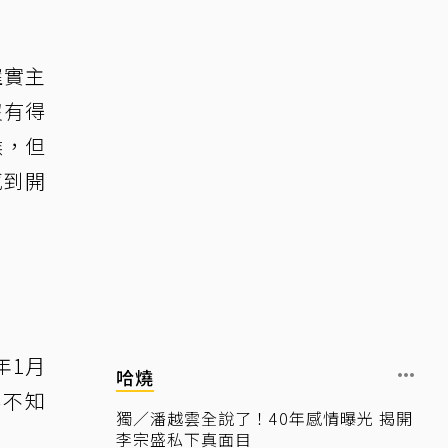
確實主
沒有得
候，但
感到開
年1月
哈燒
界不知
獨／潘越雲全說了！40年感情曝光 揭開
。
李宗盛私下真面目