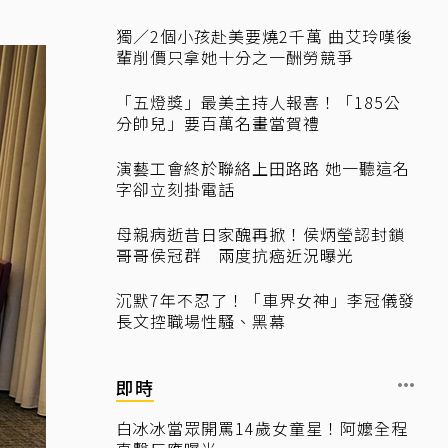
獨／2個小孩赴美要燒2千萬 曲艾玲嘆後
輩削價只拿她十分之一酬勞競爭
「五燈獎」最美主持人報喜！「185公
分帥兒」要百萬名畫當賀禮
演藝工會終於聯絡上田路路 她一聽這名
字卻立刻掛電話
母親病逝昔日家醜再掀！侯炳瑩認封鎖
哥哥侯冠群 兩度抗癌近況曝光
沉默7年不忍了！「車界女神」李冠儀發
長文控職場性騷、黑幕
即時
白冰冰當眾開罵14歲女童星！阿嬤全程