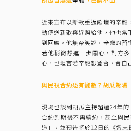
胡瓜自爆遭
辛龍
「已讀不回」
近來宣布以新歌重返歌壇的辛龍
動傳送新歌與近照給他，他也當
到回應。他無奈笑說，辛龍的習
若他稍微想進一步關心，對方多
心，也坦言若辛龍想登台，會自
與民視合約恐有變數？胡瓜驚曝
現場也談到胡瓜主持超過24年
合約到期後不再續約，甚至與民
道」，並預告將於12日的《週