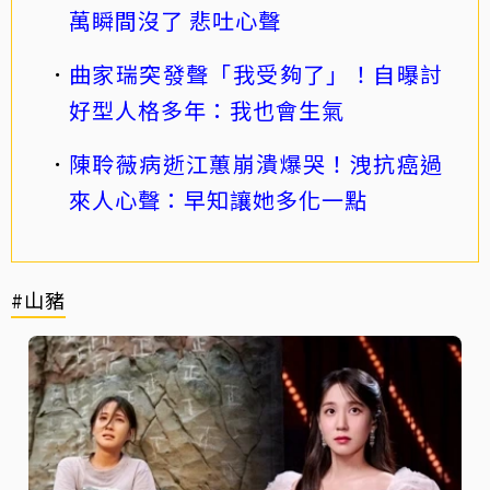
萬瞬間沒了 悲吐心聲
曲家瑞突發聲「我受夠了」！自曝討
好型人格多年：我也會生氣
陳聆薇病逝江蕙崩潰爆哭！洩抗癌過
來人心聲：早知讓她多化一點
#山豬