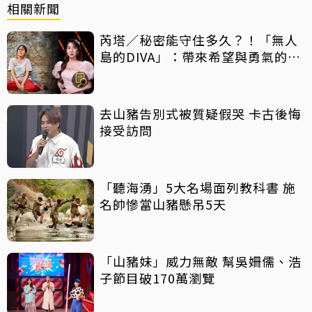
相關新聞
芮塔／秘密能守住多久？！「無人
島的DIVA」：帶來希望與勇氣的反
轉好劇，放手一搏吧
去山豬告別式被質疑假哭 卡古後悔
接受訪問
「聽海湧」5大名場面列教科書 施
名帥慘當山豬懸吊5天
「山豬妹」威力無敵 幫吳姍儒、浩
子節目破170萬瀏覽