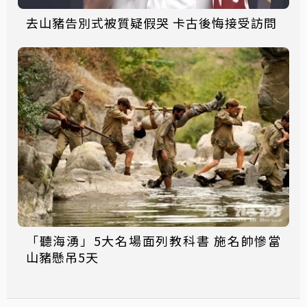
去山豬告別式被質疑假哭 卡古後悔接受訪問
「聽海湧」5大名場面列教科書 施名帥慘當
山豬懸吊5天