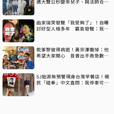
遇大聲公秒變乖兒子、與法師合照
掀網暴動
曲家瑞突發聲「我受夠了」！自曝
討好型人格多年 霸氣發聲：我也
會生氣
乾爹黎彼得病逝！黃宗澤慟悼：他
希望大家開心 昔曾出手救急數十
萬手術費
SJ始源無預警現身台灣早餐店！親
民「碰拳」中文直問：我停車可以
嗎？