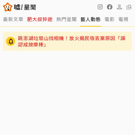
最新文章
肥大叔猝逝
熱門星聞
藝人動態
電影
電視
跳澎湖垃圾山找相機！放火揭民宿丟棄原因「誤
認成按摩棒」
離世前48小時還在直播！網紅「肥大叔」猝逝 暴
瘦粉絲疑「早覺得不對」