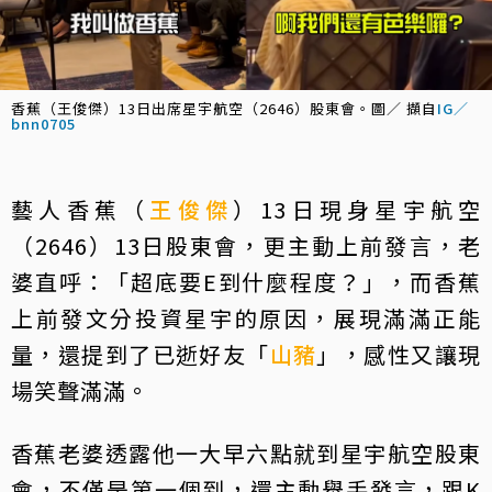
香蕉（王俊傑）13日出席星宇航空（2646）股東會。圖／ 擷自
IG／
bnn0705
藝人香蕉（
王俊傑
）13日現身星宇航空
（2646）13日股東會，更主動上前發言，老
婆直呼：「超底要E到什麼程度？」，而香蕉
上前發文分投資星宇的原因，展現滿滿正能
量，還提到了已逝好友「
山豬
」，感性又讓現
場笑聲滿滿。
香蕉老婆透露他一大早六點就到星宇航空股東
會，不僅是第一個到，還主動舉手發言，跟K