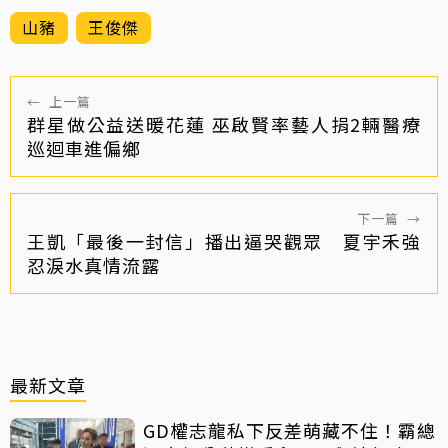
山豬
王俊傑
←
上一篇
群星做公益送暖花蓮 巫啟賢率藝人捐2輛醫療
巡迴車進偏鄉
下一篇
→
王凱「最後一封信」播出逼哭觀眾 夏宇禾強
忍淚水真情流露
最新文章
GD權志龍私下反差萌藏不住！霸總