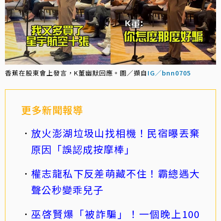
香蕉在股東會上發言，K董幽默回應。圖／擷自
IG／bnn0705
更多新聞報導
放火澎湖垃圾山找相機！民宿曝丟棄
原因「誤認成按摩棒」
權志龍私下反差萌藏不住！霸總遇大
聲公秒變乖兒子
巫啓賢爆「被詐騙」！一個晚上100