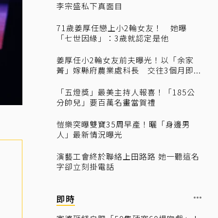
李宗盛私下真面目
71歲姜厚任戀上小2輪女友！ 她曝
「七世因緣」：3歲就認定是他
姜厚任小2輪女友前夫曝光！以「余家
菁」嫁縣府農業處科長 交往3個月即...
「五燈獎」最美主持人報喜！「185公
分帥兒」要百萬名畫當賀禮
愷樂突曝雙寶35周早產！曬「身邊男
人」最新情況曝光
演藝工會終於聯絡上田路路 她一聽這名
字卻立刻掛電話
即時