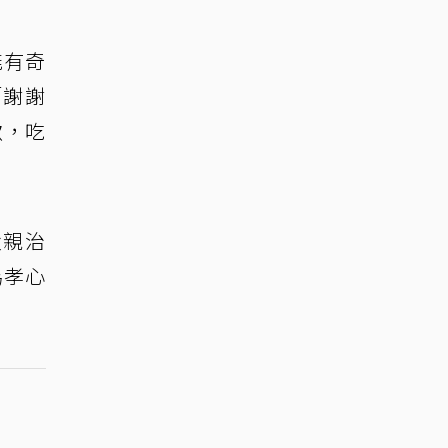
能有奇
「謝謝
歌，吃
父親治
為孝心