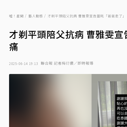
噓！星聞
藝人動態
才剃平頭陪父抗病 曹雅雯宣告噩耗「爸爸走了」
才剃平頭陪父抗病 曹雅雯
痛
聯合報 記者梅衍儂／即時報導
2025-06-14 19:13