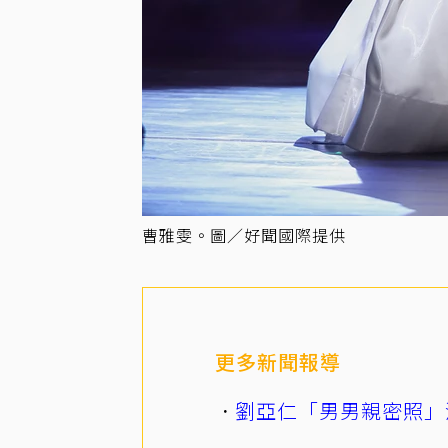
曹雅雯。圖／好聞國際提供
更多新聞報導
劉亞仁「男男親密照」