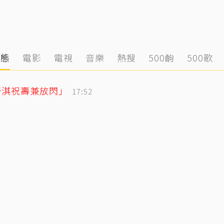
動態
電影
電視
音樂
熱搜
500齣
500歌
舒淇祝壽兼放閃」
17:52