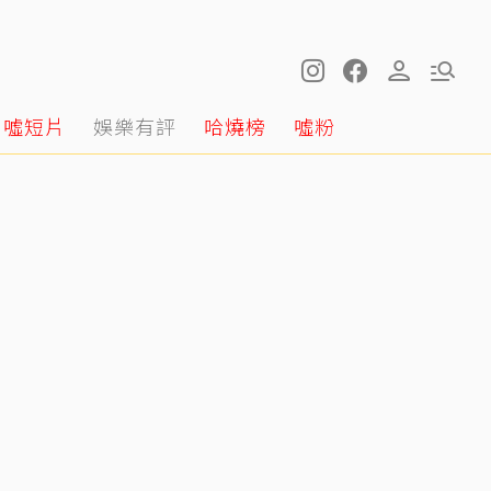
噓短片
娛樂有評
哈燒榜
噓粉