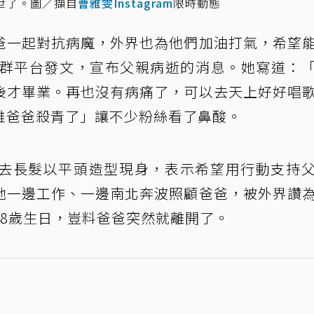
世了。圖／擷自
曹雅雯Instagram
限時動態
爸一起對抗病魔，外界也為他們加油打氣，希望
社群平台發文，宣布父親病逝的消息。她寫道：
後才畢業。再也沒有病痛了，可以去天上好好唱
雄爸爸殺青了」讓不少粉絲看了鼻酸。
去長髮以平頭造型現身，表示希望用行動支持
她一邊工作、一邊南北奔波照顧爸爸，被外界讚
68歲生日，豈料爸爸突然就離開了。