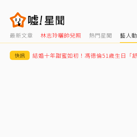
最新文章
林志玲曬帥兒照
熱門星聞
藝人
結婚十年甜蜜如初！馮德倫51歲生日「
快訊