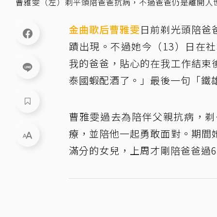
曹雅雯（左）剃平頭陪爸爸抗病，不過爸爸仍是離開人
金曲歌后
曹雅雯
日前剃光頭陪爸
蹟出現。不過她今（13）日在
我的爸爸，貼心的在我工作結束
泰國蝦配酒了。」最後一句「鐵
曹雅雯過去為陪伴父親抗病，剃
療，並陪他一起勇敢面對。期間
滿分的女兒，上周才剛陪爸爸過