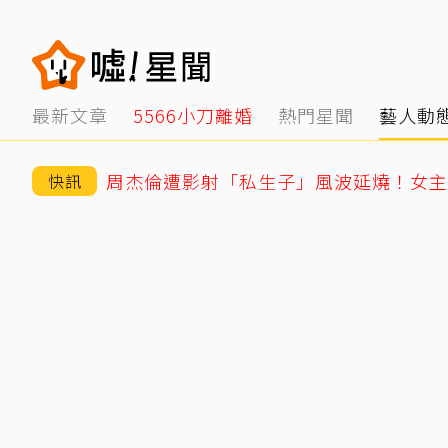
最新文章
5566小刀離婚
熱門星聞
藝人動
周杰倫遭影射「私生子」風波延燒！女主
快訊