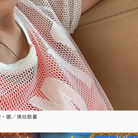
貌。圖／摘自臉書