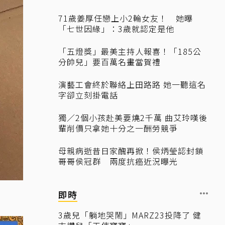
71歲姜厚任戀上小2輪女友！ 她曝
「七世因緣」：3歲就認定是他
「五燈獎」最美主持人報喜！「185公
分帥兒」要百萬名畫當賀禮
演藝工會終於聯絡上田路路 她一聽這名
字卻立刻掛電話
獨／2個小孩赴美要燒2千萬 曲艾玲嘆後
輩削價只拿她十分之一酬勞競爭
母親病逝昔日家醜再掀！侯炳瑩認封鎖
哥哥侯冠群 兩度抗癌近況曝光
即時
3歲兒「躺地哭鬧」MARZ23投降了 健