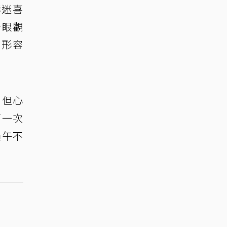
影迷喜
千眼觀
，形容
，但心
第一次
過午不