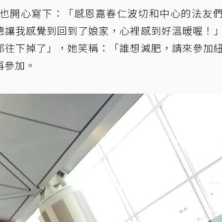
紫也開心寫下：「感恩嘉春仁波切和中心的法友
總讓我感覺到回到了娘家，心裡感到好溫暖喔！
都往下掉了」，她笑稱：「誰想減肥，請來參加
再參加。