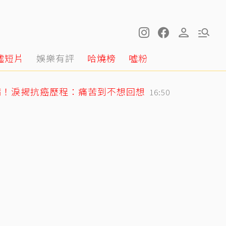
噓短片
娛樂有評
哈燒榜
噓粉
病！淚揭抗癌歷程：痛苦到不想回想
16:50