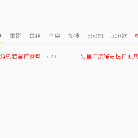
態
電影
電視
音樂
熱搜
500齣
500歌
角劉若雪首發聲
男星二度罹急性白血
17:20