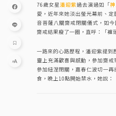
76歲女星
潘迎紫
過去演過如「
神
愛，近年來她淡出螢光幕前、定
音菩薩八關齋戒閉關儀式，如今
齋戒結果瘦了一圈，直呼：「褲
一路來的心路歷程，潘迎紫提到
靈上充滿歡喜與感動，參加齋戒
參加紐涅閉關，嘉春仁波切一再
食，晚上10點開始禁水，她說：