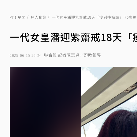
噓！星聞
藝人動態
一代女皇潘迎紫齋戒18天「瘦到掉褲頭」 76歲
一代女皇潘迎紫齋戒18天「
聯合報 記者陳慧貞／即時報導
2025-06-15 16:34