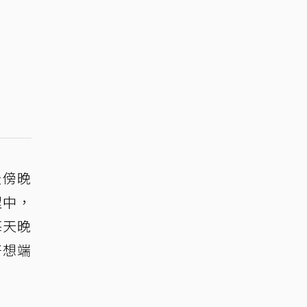
天傍晚
程中，
每天晚
好想端