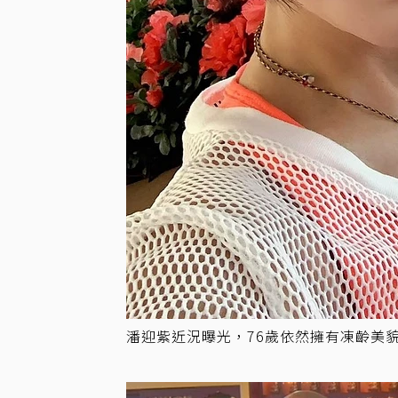
潘迎紫近況曝光，76歲依然擁有凍齡美