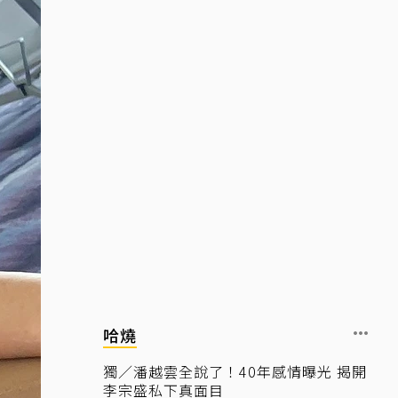
哈燒
獨／潘越雲全說了！40年感情曝光 揭開
李宗盛私下真面目