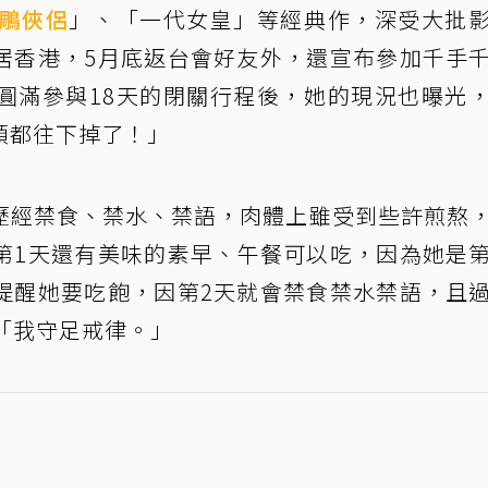
鵰俠侶
」、「一代女皇」等經典作，深受大批
居香港，5月底返台會好友外，還宣布參加千手
圓滿參與18天的閉關行程後，她的現況也曝光
頭都往下掉了！」
歷經禁食、禁水、禁語，肉體上雖受到些許煎熬
第1天還有美味的素早、午餐可以吃，因為她是
提醒她要吃飽，因第2天就會禁食禁水禁語，且
「我守足戒律。」