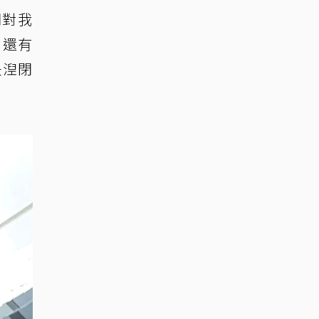
們對我
」還有
紐湼閉