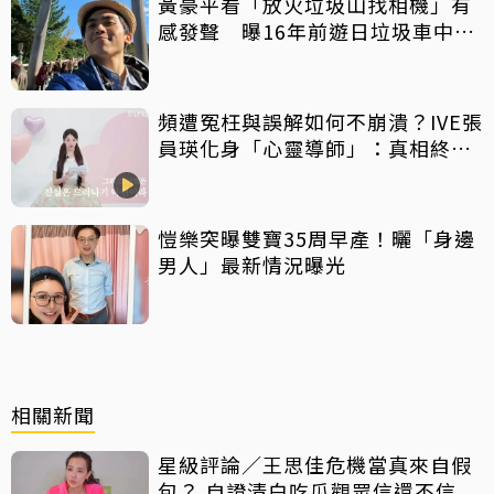
黃豪平看「放火垃圾山找相機」有
感發聲 曝16年前遊日垃圾車中含
淚找御守
頻遭冤枉與誤解如何不崩潰？IVE張
員瑛化身「心靈導師」：真相終會
大白
愷樂突曝雙寶35周早產！曬「身邊
男人」最新情況曝光
相關新聞
星級評論／王思佳危機當真來自假
包？ 自證清白吃瓜觀眾信還不信