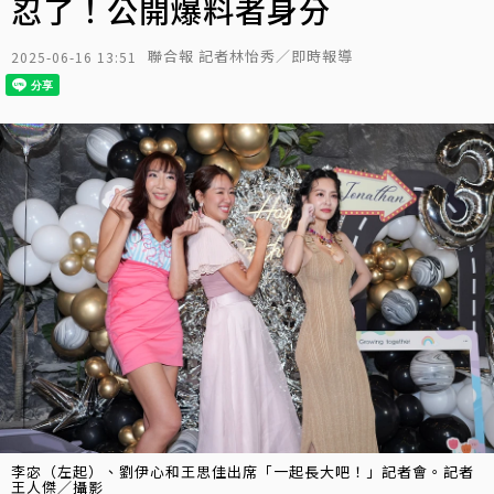
忍了！公開爆料者身分
聯合報 記者林怡秀／即時報導
2025-06-16 13:51
李宓（左起）、劉伊心和王思佳出席「一起長大吧！」記者會。記者
王人傑／攝影