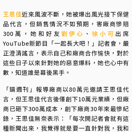
王思佳
近來風波不斷，她被爆出風光接下保健
品代言，但銷售情況不如預期，害廠商慘賠
300萬，她和好友
劉伊心
、
徐小可
出席
YouTube新節目「一起長大吧！」記者會，嚴
正澄清謠言，表示自己和廠商合作愉快，對於
這些日子以來針對她的惡意爆料，她也心中有
數，知道誰是幕後黑手。
「鏡週刊」報導廠商以80萬元邀請王思佳代
言，但王思佳代言後僅創下10萬元業績，但廠
商已砸下300萬成本，創下廠商30年來最慘紀
錄，王思佳無奈表示：「每次開記者會就有這
種新聞出來，我覺得就是要一直針對我，我和