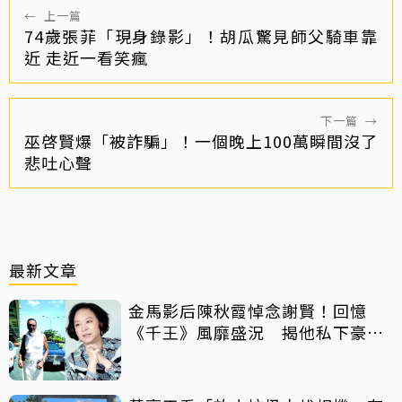
←
上一篇
74歲張菲「現身錄影」！胡瓜驚見師父騎車靠
近 走近一看笑瘋
下一篇
→
巫啓賢爆「被詐騙」！一個晚上100萬瞬間沒了
悲吐心聲
最新文章
金馬影后陳秋霞悼念謝賢！回憶
《千王》風靡盛況 揭他私下豪爽
給鉅額小費