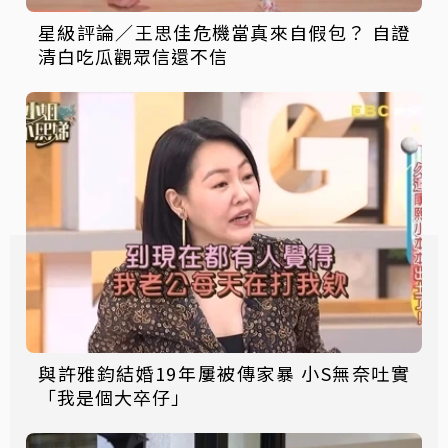
星級評論／王思佳危機當真來自假包？ 自證
清白吃瓜觀眾信還不信
與許雅鈞結婚19年屢被傳家暴 小S無奈吐實
「我是個大卒仔」