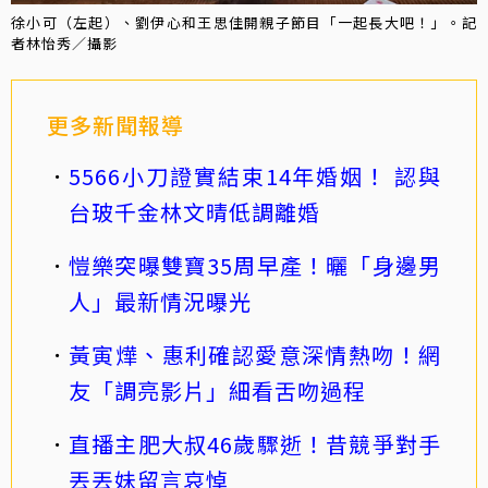
徐小可（左起）、劉伊心和王思佳開親子節目「一起長大吧！」。記
者林怡秀／攝影
更多新聞報導
5566小刀證實結束14年婚姻！ 認與
台玻千金林文晴低調離婚
愷樂突曝雙寶35周早產！曬「身邊男
人」最新情況曝光
黃寅燁、惠利確認愛意深情熱吻！網
友「調亮影片」細看舌吻過程
直播主肥大叔46歲驟逝！昔競爭對手
丟丟妹留言哀悼