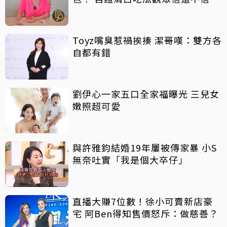
Toyz嘴臭惹禍挨揍 潔哥嘆：雙方各
自都有錯
劉伊心一家五口全家福曝光 三兒女
嫩照超可愛
與許雅鈞結婚19年屢被傳家暴 小S
無奈吐實「我是個大卒仔」
直播大賺7位數！徐小可賣新店豪
宅 阿Ben得知售價怒斥：做慈善？