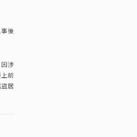
他事後
日因涉
疑上前
竊盜居