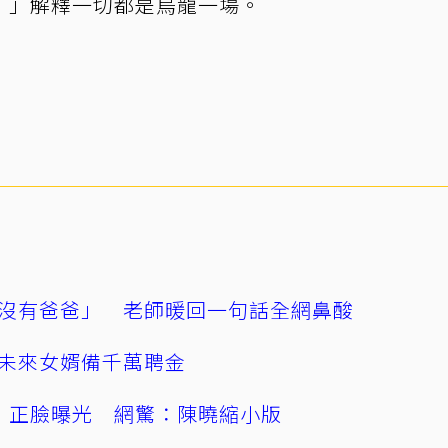
！」解釋一切都是烏龍一場。
沒有爸爸」 老師暖回一句話全網鼻酸
未來女婿備千萬聘金
」正臉曝光 網驚：陳曉縮小版