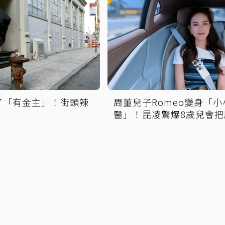
了「有金主」！街頭辣
周董兒子Romeo變身「小
醫」！昆凌驚爆8歲兒會把