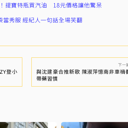
！提寶特瓶買汽油 18元價格讓他驚呆
袋當秀服 經紀人一句話全場笑翻
下一
TZY登小
與沈建豪合推新歌 陳淑萍憶南非車禍
帶藥習慣