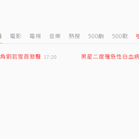
態
電影
電視
音樂
熱搜
500齣
500歌
角劉若雪首發聲
男星二度罹急性白血
17:20