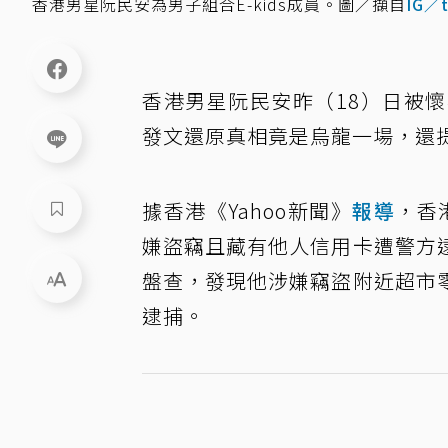
香港男星阮民安為男子組合E-kids成員。圖／擷自
IG／
香港男星阮民安昨（18）日被
發文還原真相竟是烏龍一場，還
據香港《Yahoo新聞》
報導
，香港
嫌盜竊且藏有他人信用卡遭警方
盤查，發現他涉嫌竊盜附近超市
逮捕。