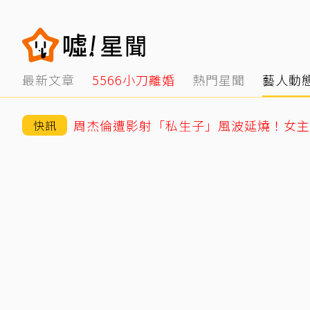
最新文章
5566小刀離婚
熱門星聞
藝人動
周杰倫遭影射「私生子」風波延燒！女主
快訊