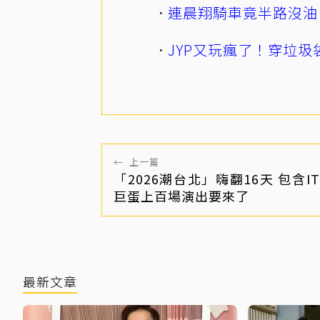
連晨翔騎車竟半路沒油
JYP又玩瘋了！穿垃圾
←
上一篇
「2026潮台北」嗨翻16天 包含I
巨蛋上百場演出要來了
最新文章