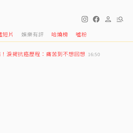
噓短片
娛樂有評
哈燒榜
噓粉
病！淚揭抗癌歷程：痛苦到不想回想
16:50