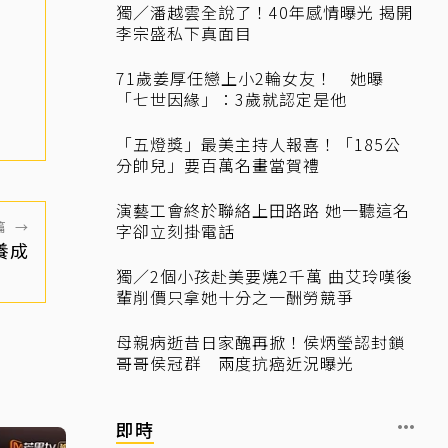
獨／潘越雲全說了！40年感情曝光 揭開
李宗盛私下真面目
71歲姜厚任戀上小2輪女友！ 她曝
「七世因緣」：3歲就認定是他
「五燈獎」最美主持人報喜！「185公
分帥兒」要百萬名畫當賀禮
演藝工會終於聯絡上田路路 她一聽這名
篇
→
字卻立刻掛電話
養成
獨／2個小孩赴美要燒2千萬 曲艾玲嘆後
輩削價只拿她十分之一酬勞競爭
母親病逝昔日家醜再掀！侯炳瑩認封鎖
哥哥侯冠群 兩度抗癌近況曝光
即時