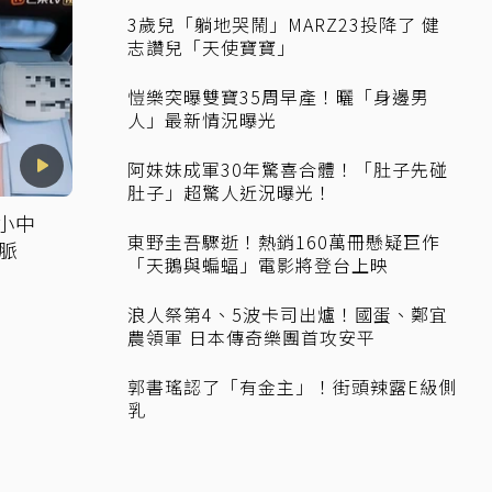
3歲兒「躺地哭鬧」MARZ23投降了 健
志讚兒「天使寶寶」
愷樂突曝雙寶35周早產！曬「身邊男
人」最新情況曝光
阿妹妹成軍30年驚喜合體！「肚子先碰
肚子」超驚人近況曝光！
小中
東野圭吾驟逝！熱銷160萬冊懸疑巨作
脈
「天鵝與蝙蝠」電影將登台上映
浪人祭第4、5波卡司出爐！國蛋、鄭宜
農領軍 日本傳奇樂團首攻安平
郭書瑤認了「有金主」！街頭辣露E級側
乳