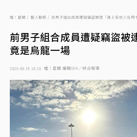
噓！星聞
藝人動態
前男子組合成員遭疑竊盜被逮「身上有他人信用
前男子組合成員遭疑竊盜被
竟是烏龍一場
噓！星聞 編輯Shh／綜合報導
2025-06-19 16:20