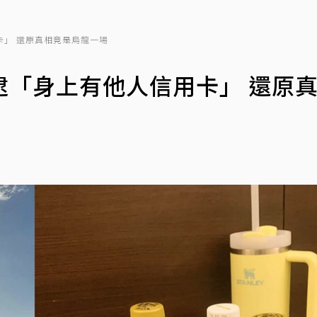
卡」 還原真相竟是烏龍一場
逮「身上有他人信用卡」 還原