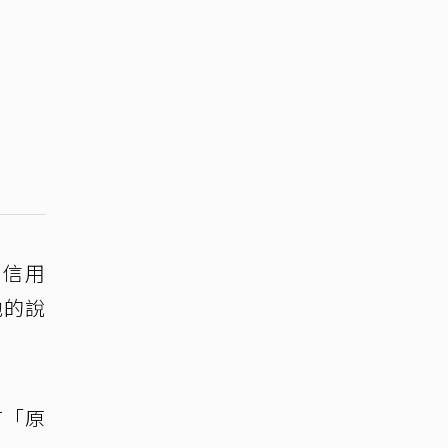
管信用
他的說
言「原