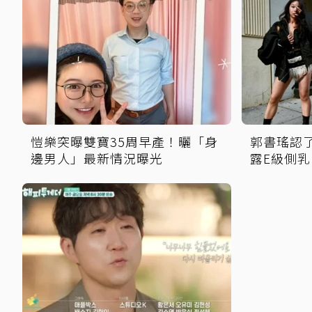
愷樂突曝雙寶35周早產！曬「身
郭書瑤認
邊男人」最新情況曝光
露E級側乳