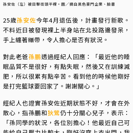
孫安佐（左）被目擊街頭半裸。圖／摘自黑色豪門企業、臉書
25歲
孫安佐
今年4月退伍後，計畫發行新歌。
不料近日被發現裸上半身站在北投路邊發呆，
手上纏著繃帶，令人擔心是否有狀況。
對此老爸
孫鵬
透過經紀人回應：「最近他的睡
眠品質不是很好，有點失眠，然後又在訓練減
肥，所以很累有點辛苦。看到他的時候他剛好
是打完籃球要回家了。謝謝關心。」
經紀人也證實孫安佐近期狀態不好，才會在外
散心，指孫鵬和
狄鶯
仍十分關心兒子，表示：
「孫同學的狀況，各位別擔心！他最近自己可
能給自己壓力比較大，剛好沒穿上衣出門，我