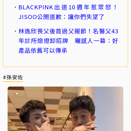
BLACKPINK出道10週年惹眾怒！
JISOO公開道歉：讓你們失望了
林逸欣喪父後首過父親節！名醫父43
年診所熄燈卸招牌 曬感人一幕：好
產品依舊可以傳承
#孫安佐