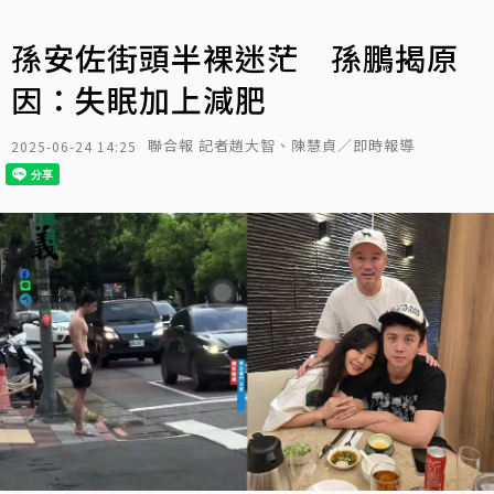
孫安佐街頭半裸迷茫 孫鵬揭原
因：失眠加上減肥
聯合報 記者趙大智、陳慧貞／即時報導
2025-06-24 14:25