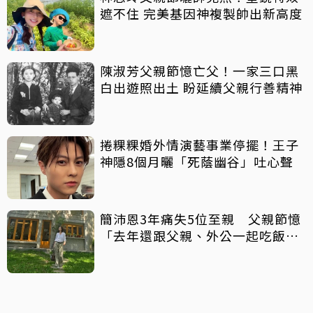
遮不住 完美基因神複製帥出新高度
陳淑芳父親節憶亡父！一家三口黑
白出遊照出土 盼延續父親行善精神
捲粿粿婚外情演藝事業停擺！王子
神隱8個月曬「死蔭幽谷」吐心聲
簡沛恩3年痛失5位至親 父親節憶
「去年還跟父親、外公一起吃飯聊
天」