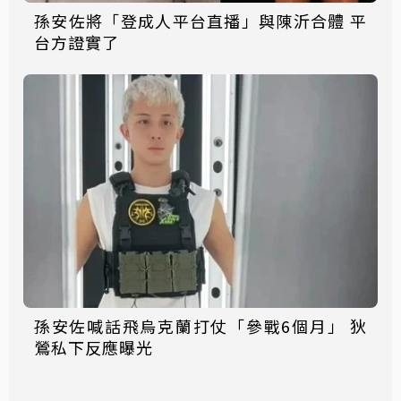
孫安佐將「登成人平台直播」與陳沂合體 平
台方證實了
孫安佐喊話飛烏克蘭打仗「參戰6個月」 狄
鶯私下反應曝光