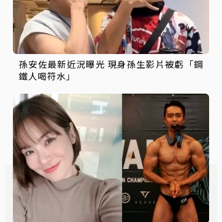
孫安佐最新近況曝光 現身孫生影片被虧「鋼
鐵人喝符水」