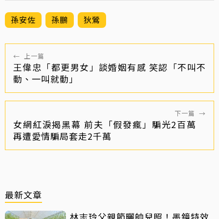
孫安佐
孫鵬
狄鶯
←
上一篇
王偉忠「都更男女」談婚姻有感 笑認「不叫不
動、一叫就動」
下一篇
→
女網紅淚揭黑幕 前夫「假發瘋」騙光2百萬
再遭愛情騙局套走2千萬
最新文章
林志玲父親節曬帥兒照！墨鏡特效