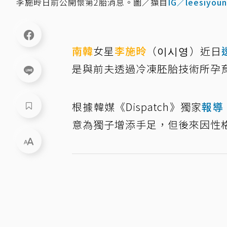
李施昤日前公開懷第2胎消息。圖／擷自
IG／leesiyou
南韓
女星
李施昤
（이시영）近日
是與前夫透過冷凍胚胎技術所孕
根據韓媒《Dispatch》獨家
報導
意為獨子增添手足，但後來因性