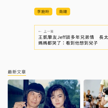
李施昤
南韓
←
上一篇
王凱摯友Jeff談多年兄弟情 長
媽媽都哭了：看到他想到兒子
最新文章