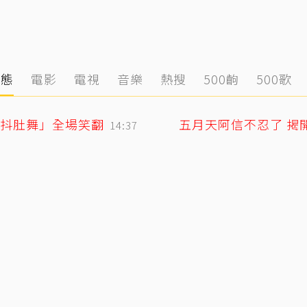
動態
電影
電視
音樂
熱搜
500齣
500歌
「抖肚舞」全場笑翻
五月天阿信不忍了 揭
14:37