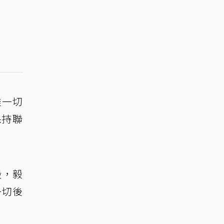
盡一切
保持聯
毀，毅
一切後