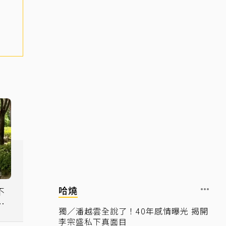
哈燒
不
入
獨／潘越雲全說了！40年感情曝光 揭開
李宗盛私下真面目