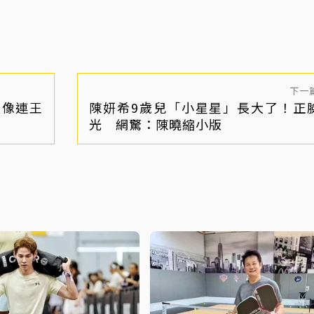
議離婚」
下一
太像連王
陳妍希9歲兒「小星星」長大了！正
光 網驚：陳曉縮小版