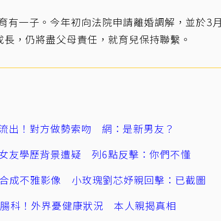
，育有一子。今年初向法院申請離婚調解，並於3
成長，仍將盡父母責任，就育兒保持聯繫。
流出！對方做勢索吻 網：是新男友？
女友學歷背景遭疑 列6點反擊：你們不懂
AI合成不雅影像 小玫瑰劉芯妤親回擊：已截圖
直腸科！外界憂健康狀況 本人親揭真相