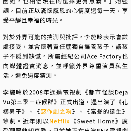
困難，也相信現在的選擇更有意義。」她強
調，目前正以滿懷感恩的心情度過每一天，享
受平靜且幸福的時光。
對於外界可能的揣測與批評，李施昤表示會謙
虛接受，並會懷著責任感獨自撫養孩子，讓孩
子不感到缺憾。所屬經紀公司Ace Factory也
向媒體證實消息，並呼籲外界尊重演員私生
活，避免過度猜測。
李施昤於2008年通過電視劇《都市怪談Deja
Vu第三季－症候群》正式出道，還出演了《花
樣男子》、《
惡作劇之吻
》、《富翁的誕生》
等劇。近年則以
Netflix
《Sweet Home》廣
受觀眾熟知喜愛。目前她正在出演ENA電視劇