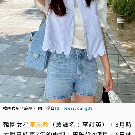
韓國女星李施昤。 圖／擷自
IG／leesiyoung38
韓國女星
李施昤
（舊譯名：李詩英），3月時
才曝已結束7年的婚姻，事隔近4個月，8日透