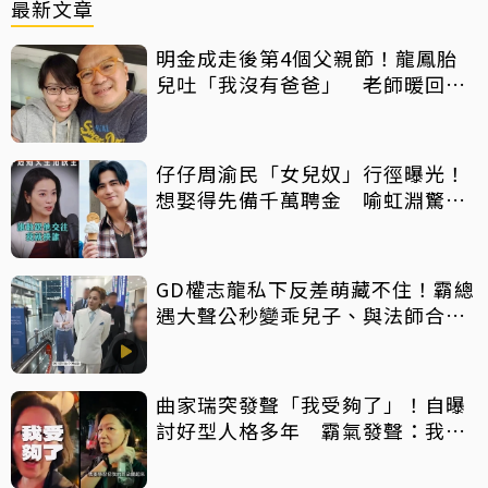
最新文章
明金成走後第4個父親節！龍鳳胎
兒吐「我沒有爸爸」 老師暖回一
句話全網鼻酸
仔仔周渝民「女兒奴」行徑曝光！
想娶得先備千萬聘金 喻虹淵驚
呼：比我爸還過分
GD權志龍私下反差萌藏不住！霸總
遇大聲公秒變乖兒子、與法師合照
掀網暴動
曲家瑞突發聲「我受夠了」！自曝
討好型人格多年 霸氣發聲：我也
會生氣