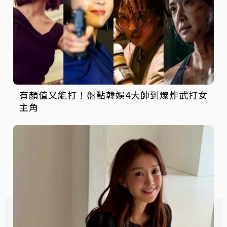
有顏值又能打！盤點韓娛4大帥到爆炸武打女
主角