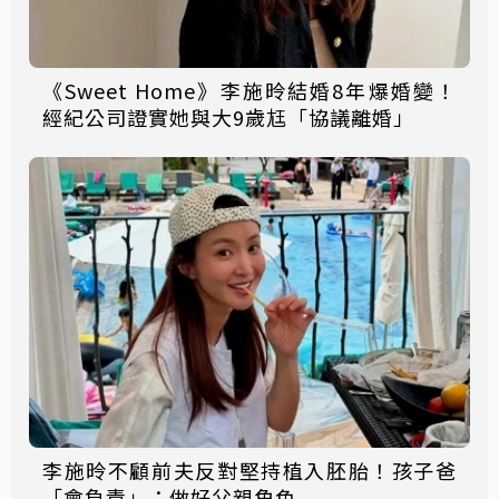
《Sweet Home》李施昤結婚8年爆婚變！
經紀公司證實她與大9歲尪「協議離婚」
李施昤不顧前夫反對堅持植入胚胎！孩子爸
「會負責」：做好父親角色