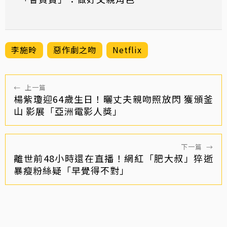
李施昤
惡作劇之吻
Netflix
←
上一篇
楊紫瓊迎64歲生日！曬丈夫親吻照放閃 獲頒釜
山 影展「亞洲電影人獎」
下一篇
→
離世前48小時還在直播！網紅「肥大叔」猝逝
暴瘦粉絲疑「早覺得不對」