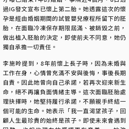
過IG發文宣布已懷上第二胎。她透露這次的懷
孕是經由婚姻期間的試管嬰兒療程所留下的胚
胎，在面臨冷凍保存期限屆滿、被銷毀之前，
做出植入胚胎的決定，即使前夫不同意，她仍
獨自承擔一切責任。
李施昤提到，8年前懷上長子時，因為未婚與
工作在身，心情曾充滿不安與後悔，事後長期
自責。因此她曾向自己承諾，若再次迎來新生
命，絕不再讓負面情緒主導。這次面臨胚胎處
理抉擇時，她堅持履行承諾，不願親手終結一
個可能的生命。她表示「我一直渴望孩子，回
顧人生最珍貴的始終是孩子。即使未來會遇到