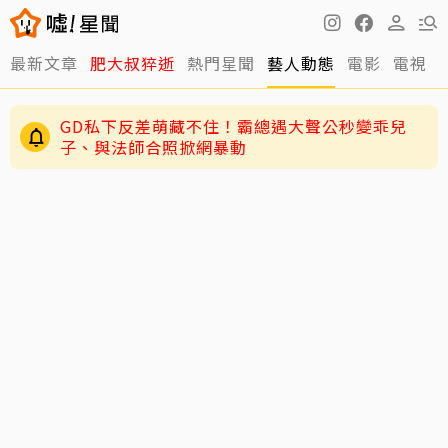
最新文章
肥大叔猝逝
熱門星聞
藝人動態
電影
電視
周渝民私下超寵女！喻虹淵曝「千萬聘金」護愛
女
GD私下反差萌藏不住！霸總遇大聲公秒變乖兒
子、與法師合照掀網暴動