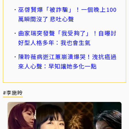
巫啓賢爆「被詐騙」！一個晚上100
萬瞬間沒了 悲吐心聲
曲家瑞突發聲「我受夠了」！自曝討
好型人格多年：我也會生氣
陳聆薇病逝江蕙崩潰爆哭！洩抗癌過
來人心聲：早知讓她多化一點
#李施昤