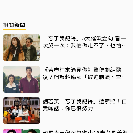
相關新聞
「忘了我記得」5大催淚金句 看一
次哭一次：我怕你走不了，也怕你
太快走了
《苦盡柑來遇見你》驚傳劇組霸
凌？網爆料臨演「被迫剃頭、雪中
等待沒保暖」
劉若英「忘了我記得」遭索賠！自
我喊話：你已很努力
韓星李東健爆熱戀小16歲女星姜海