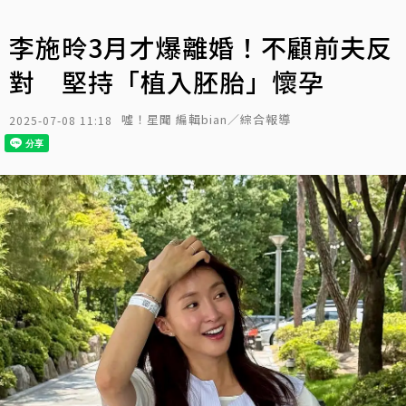
李施昤3月才爆離婚！不顧前夫反
對 堅持「植入胚胎」懷孕
噓！星聞 編輯bian／綜合報導
2025-07-08 11:18