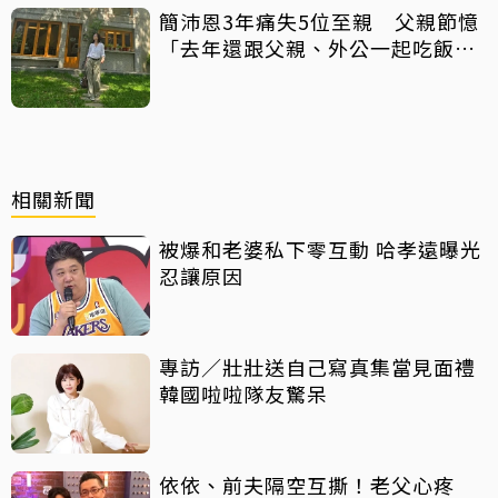
簡沛恩3年痛失5位至親 父親節憶
「去年還跟父親、外公一起吃飯聊
天」
相關新聞
被爆和老婆私下零互動 哈孝遠曝光
忍讓原因
專訪／壯壯送自己寫真集當見面禮
韓國啦啦隊友驚呆
依依、前夫隔空互撕！老父心疼