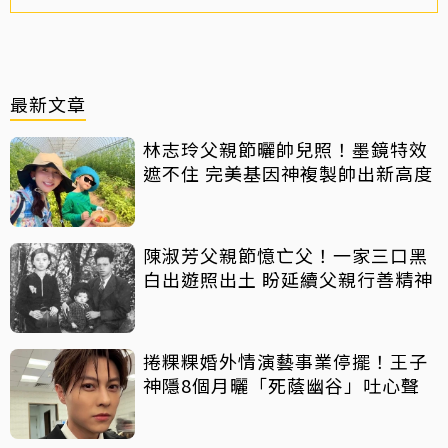
最新文章
林志玲父親節曬帥兒照！墨鏡特效
遮不住 完美基因神複製帥出新高度
陳淑芳父親節憶亡父！一家三口黑
白出遊照出土 盼延續父親行善精神
捲粿粿婚外情演藝事業停擺！王子
神隱8個月曬「死蔭幽谷」吐心聲