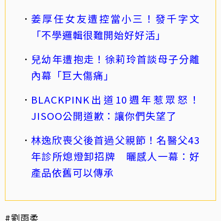
姜厚任女友遭控當小三！發千字文
「不學邏輯很難開始好好活」
兒幼年遭抱走！徐莉玲首談母子分離
內幕「巨大傷痛」
BLACKPINK出道10週年惹眾怒！
JISOO公開道歉：讓你們失望了
林逸欣喪父後首過父親節！名醫父43
年診所熄燈卸招牌 曬感人一幕：好
產品依舊可以傳承
#劉雨柔