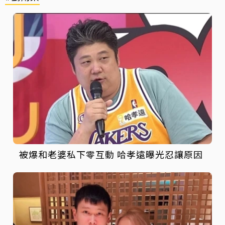
被爆和老婆私下零互動 哈孝遠曝光忍讓原因