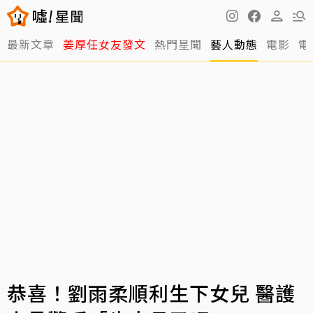
最新文章
姜厚任女友發文
熱門星聞
藝人動態
電影
電
恭喜！劉雨柔順利生下女兒 醫護