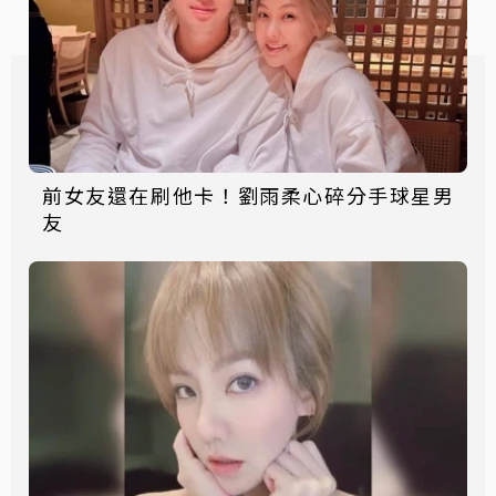
前女友還在刷他卡！劉雨柔心碎分手球星男
友