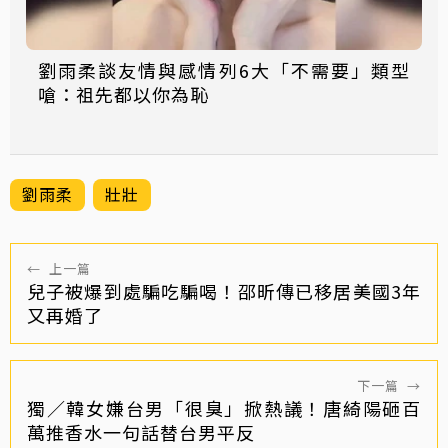
劉雨柔談友情與感情列6大「不需要」類型
嗆：祖先都以你為恥
劉雨柔
壯壯
←
上一篇
兒子被爆到處騙吃騙喝！邵昕傳已移居美國3年
又再婚了
下一篇
→
獨／韓女嫌台男「很臭」掀熱議！唐綺陽砸百
萬推香水一句話替台男平反