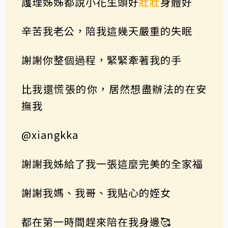
護理姊姊都說小花生頭好
壯壯
身體好
辛苦我老公，陪我這幾天嚴重的失眠
謝謝你整個過程，緊緊牽著我的手
比我還慌張的你，居然想盡辦法的在安
撫我
@xiangkka
謝謝我姊給了我一張這麼完美的全家福
謝謝我媽、我哥、我貼心的姪女
都在第一時間趕來陪在我身邊🥰