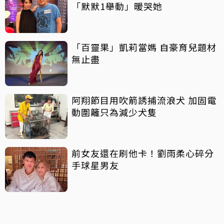
「默默1舉動」暖哭她
「百靈果」凱莉當媽 自豪育兒題材
無止盡
阿翔節目用吹箭誘捕流浪犬 加固電
動圍籬只為減少犬隻
前女友還在刷他卡！劉雨柔心碎分
手球星男友