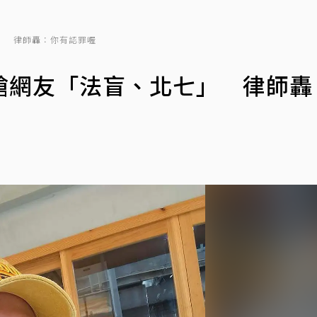
」 律師轟：你有認罪喔
嗆網友「法盲、北七」 律師轟