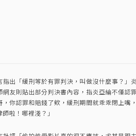
言指出「緩刑等於有罪判決，叫做沒什麼事？」
師網友則貼出部分判決書內容，指炎亞綸不僅認
哥，你認罪和賠錢了欸，緩刑期間就乖乖閉上嘴
律師啦！哪裡淺？」
言批評「偷拍性愛影片真的很不應該，尤其是跟