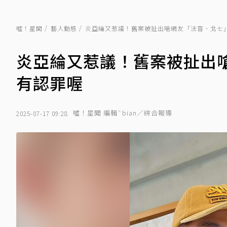
噓！星聞
藝人動態
炎亞綸又惹議！舊案被扯出嗆網友「法盲、北七
炎亞綸又惹議！舊案被扯出
有認罪喔
噓！星聞 編輯ˋbian／綜合報導
2025-07-17 09:28