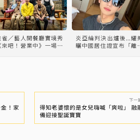
雀雀／藝人開餐廳實境秀
炎亞綸判決出爐後...耀
《來吧！營業中》一場台
曬中國居住證宣布「離
綜及時雨
台灣」 ：8月搬杭州
下一
千金！家
得知老婆懷的是女兒嗨喊「爽啦」 融
備迎接聖誕寶寶