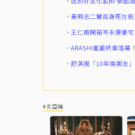
送別好友化妝師 張韶
黃明志二舅孤身死在新
王仁甫開箱岑永康豪宅
ARASHI嵐最終章落
舒淇揭「10年換朋友
#炎亞綸