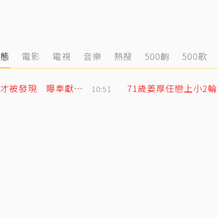
動態
電影
電視
音樂
熱搜
500齣
500歌
黃明志二舅孤身死在新加坡！遺體一週後才被發現 曝奉獻異鄉40年人生
10:51