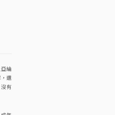
炎亞綸
罪，還
，沒有
未成年