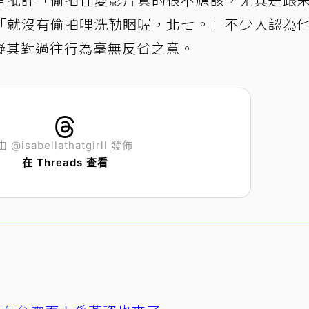
「就沒有偷拍哩洗勒睏喔，北七。」不少人認為
疑其對過往行為毫無反省之意。
由 @isabellathatgirll 發佈
在 Threads 查看