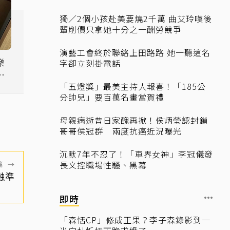
獨／2個小孩赴美要燒2千萬 曲艾玲嘆後
輩削價只拿她十分之一酬勞競爭
演藝工會終於聯絡上田路路 她一聽這名
樂
字卻立刻掛電話
開
「五燈獎」最美主持人報喜！「185公
分帥兒」要百萬名畫當賀禮
母親病逝昔日家醜再掀！侯炳瑩認封鎖
哥哥侯冠群 兩度抗癌近況曝光
沉默7年不忍了！「車界女神」李冠儀發
長文控職場性騷、黑幕
篇
→
融準
即時
「森恬CP」修成正果？李子森錄影到一