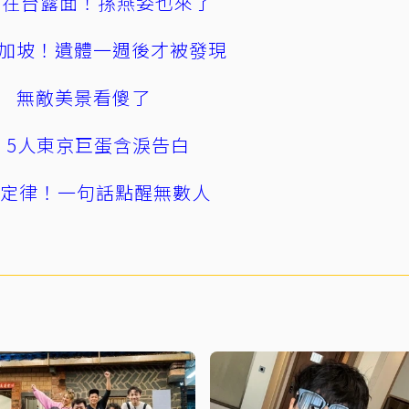
涵在台露面！孫燕姿也來了
加坡！遺體一週後才被發現
 無敵美景看傻了
幕！5人東京巨蛋含淚告白
」定律！一句話點醒無數人