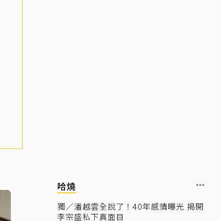
哈燒
獨／潘越雲全說了！40年感情曝光 揭開
李宗盛私下真面目