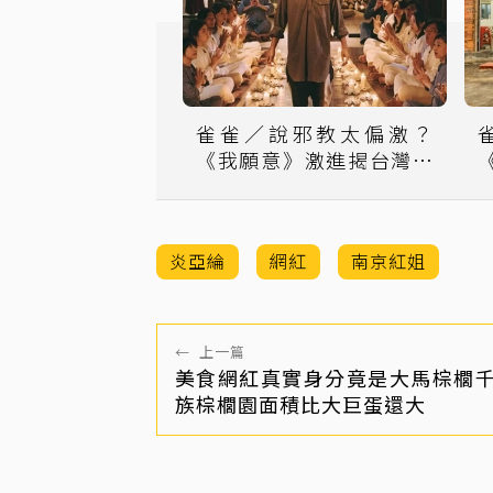
雀雀／說邪教太偏激？
《我願意》激進揭台灣人
善良弱點
炎亞綸
網紅
南京紅姐
←
上一篇
美食網紅真實身分竟是大馬棕櫚
族棕櫚園面積比大巨蛋還大