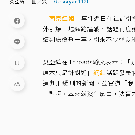
炎亞綸。 圖／擷自
IG／aayan1120
「
南京紅姐
」事件近日在社群引
外引爆一場網路論戰，話題再度
遭判處緩刑一事，引來不少網友
炎亞綸在Threads發文表示
原本只是針對近日
網紅
話題發表
遭判刑緩刑的新聞，並寫道「我
「對啊，本來就沒什麼事，法盲