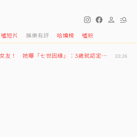
噓短片
娛樂有評
哈燒榜
噓粉
71歲姜厚任戀上小2輪女友！ 她曝「七世因緣」：3歲就認定是他
10:26