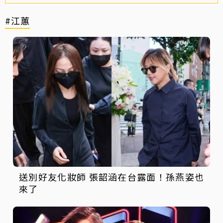
#江蕙
送別好友化妝師 張韶涵在台露面！孫燕姿也
來了