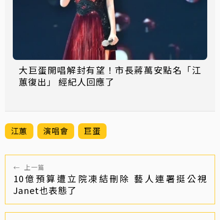
大巨蛋開唱解封有望！市長蔣萬安點名「江
蕙復出」 經紀人回應了
江蕙
演唱會
巨蛋
←
上一篇
10億預算遭立院凍結刪除 藝人連署挺公視
Janet也表態了