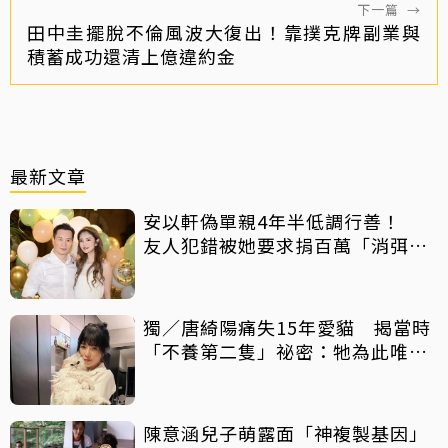
下一篇
→
田中圭擺脫不倫風波大復出！靠撲克牌副業與
積蓄成功還清上億違約金
最新文章
安以軒偽單親4年半低調行善！
友人犯錯被她要求捐百萬「消弭不
滿」
獨／唐綺陽痛失15年愛貓 揭當時
「不養第二隻」祕密：牠為此唯一
一次咬我
陳意涵兒子萌露面「神複製基因」