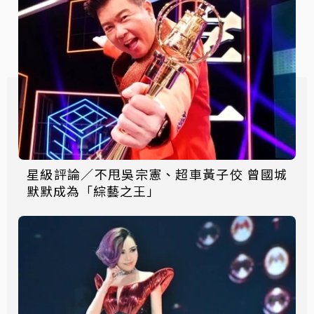
星級評論／不甩吳宗憲、超車黃子佼 曾國城
默默成為「綜藝之王」