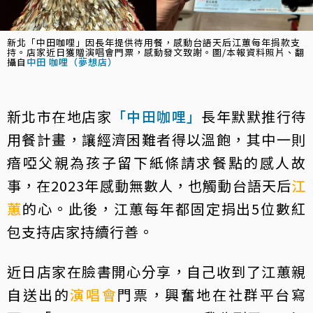
新北「中田咖哩」因長年提供待用餐，感動台語天后江蕙每年捐款支
持。店家近日獲贈演唱會門票，感動發文致謝。圖/本報資料照片、翻
攝自
中田 咖哩（夢想店）
新北市在地店家
「中田咖哩」
長年默默推行待
用餐計畫，讓經濟困難者得以溫飽，其中一則
瘖啞父親為孩子留下紙條請求餐點的感人故
事，在2023年感動無數人，也觸動台語天后
江
蕙
的心。此後，江蕙每年都固定捐出5位數紅
包支持店家持續行善。
近日店家在臉書開心分享，自己收到了江蕙親
自送出的
演唱會
門票，興奮地在社群平台寫