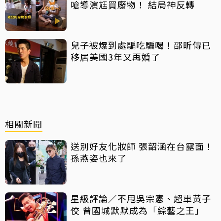
嗆導演尪買廢物！ 結局神反轉
兒子被爆到處騙吃騙喝！邵昕傳已
移居美國3年又再婚了
相關新聞
送別好友化妝師 張韶涵在台露面！
孫燕姿也來了
星級評論／不甩吳宗憲、超車黃子
佼 曾國城默默成為「綜藝之王」