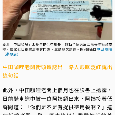
新北「中田咖哩」因長年提供待用餐，感動台語天后江蕙每年捐款支
持。店家近日獲贈演唱會門票，感動發文致謝。圖/翻攝自
中田 咖哩
（夢想店）
中田咖哩老闆街頭遭認出 路人眼眶泛紅說出
這句話
此外，中田咖哩老闆上個月也在臉書上透露，
日前騎車途中被一位阿姨認出來，阿姨接著低
聲問道：「你們是不是有提供待用餐啊？」這