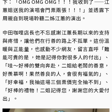
下：「OMG OMG OMG！！！我收到了——江
蕙姐送我的演唱會門票兩張！！！」並透露下
周親自到現場聆聽二姊江蕙的演出。
中田咖哩店長也不忘感謝江蕙長期以來的支持
與疼惜，讓他們在行善的路上不孤單。這份溫
暖與正能量，也感動不少網友，留言直呼「難
能可貴的是 ，她是記得你對很多人的付出」、
「哇～好棒的雙向奔赴，二姐給老闆的善意，
好羨慕啊！果然善良的人，會很有福氣的」、
「好幸福，我抽這場三個票價完全抽不到」、
「好棒的禮物！二姐記得您，謝謝您的大愛付
出」。