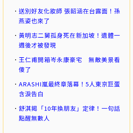
送別好友化妝師 張韶涵在台露面！孫
燕姿也來了
黃明志二舅孤身死在新加坡！遺體一
週後才被發現
王仁甫開箱岑永康豪宅 無敵美景看
傻了
ARASHI嵐最終章落幕！5人東京巨蛋
含淚告白
舒淇揭「10年換朋友」定律！一句話
點醒無數人