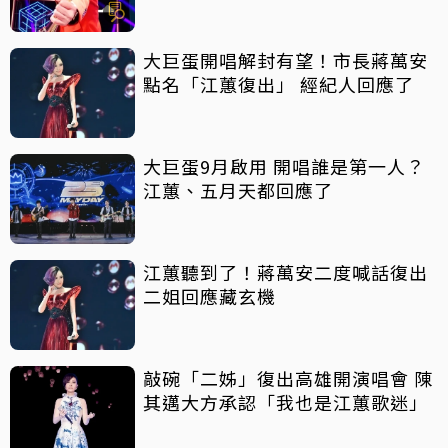
大巨蛋開唱解封有望！市長蔣萬安
點名「江蕙復出」 經紀人回應了
大巨蛋9月啟用 開唱誰是第一人？
江蕙、五月天都回應了
江蕙聽到了！蔣萬安二度喊話復出
二姐回應藏玄機
敲碗「二姊」復出高雄開演唱會 陳
其邁大方承認「我也是江蕙歌迷」