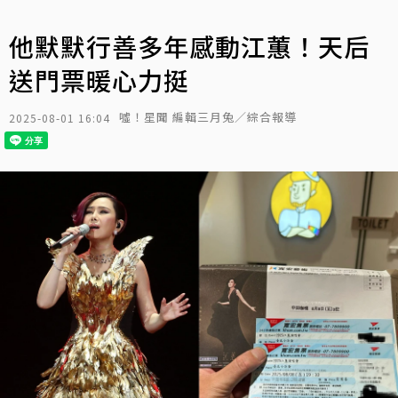
他默默行善多年感動江蕙！天后
送門票暖心力挺
噓！星聞 編輯三月兔／綜合報導
2025-08-01 16:04