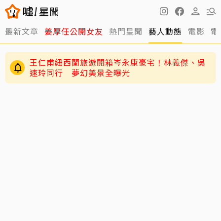
最新文章
姜厚任公開女友
熱門星聞
藝人動態
電影
電
王仁甫紐西蘭旅遊開箱岑永康豪宅！林義傑、吳
速玲同行 夢幻美景全曝光
獨／唐綺陽痛失15年愛貓 揭當時「不養第二
隻」祕密：牠為此狠咬我