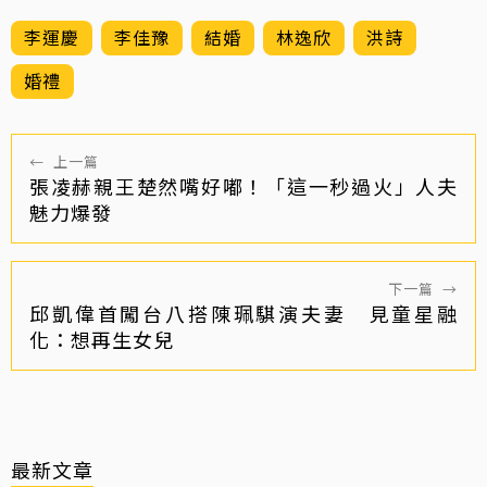
李運慶
李佳豫
結婚
林逸欣
洪詩
婚禮
←
上一篇
張凌赫親王楚然嘴好嘟！「這一秒過火」人夫
魅力爆發
下一篇
→
邱凱偉首闖台八搭陳珮騏演夫妻 見童星融
化：想再生女兒
最新文章