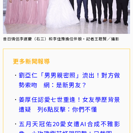
昔日情侶李運慶（右三）和李佳豫擔任伴娘。記者王聰賢／攝影
更多新聞報導
劉亞仁「男男親密照」流出！對方做
勢索吻 網：是新男友？
姜厚任認愛七世重逢！女友學歷背景
遭疑 列6點反擊：你們不懂
五月天冠佑20愛女遭AI合成不雅影