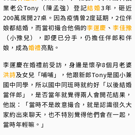
業老公Tony（陳孟強）登記
結婚
3年，砸近
200萬席開27桌。因為疫情曾2度延期，2位伴
娘都結婚，而當初撮合他倆的
李運慶
、
李佳豫
（小豫兒），即便已分手，仍擔任伴郎和伴
娘，成為
婚禮
亮點。
李運慶在婚禮前受訪，身邊是懷孕8個月老婆
洪詩
及女兒「哺哺」，他跟新郎Tony是國小兼
國中同學，所以國中同班時就約好「以後結婚
當伴郎」，是否當年就覺得兩人會開花結果，
他說：「當時不是故意撮合，就是認識很久大
家約出來聊天，也不特別覺得他們會在一起，
當時年輕嘛。」