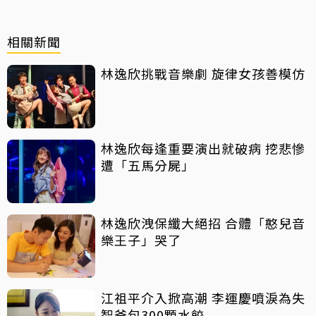
相關新聞
林逸欣挑戰音樂劇 旋律女孩善模仿
林逸欣每逢重要演出就破病 挖悲慘
遭「五馬分屍」
林逸欣洩保纖大絕招 合體「憨兒音
樂王子」哭了
江祖平介入掀高潮 李運慶噴淚為失
智爸包300顆水餃