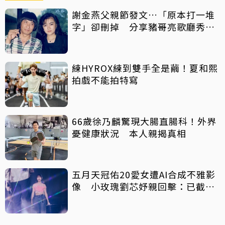
謝金燕父親節發文…「原本打一堆
字」卻刪掉 分享豬哥亮歌廳秀歌
曲懷念
練HYROX練到雙手全是繭！夏和熙
拍戲不能拍特寫
66歲徐乃麟驚現大腸直腸科！外界
憂健康狀況 本人親揭真相
五月天冠佑20愛女遭AI合成不雅影
像 小玫瑰劉芯妤親回擊：已截圖
存證