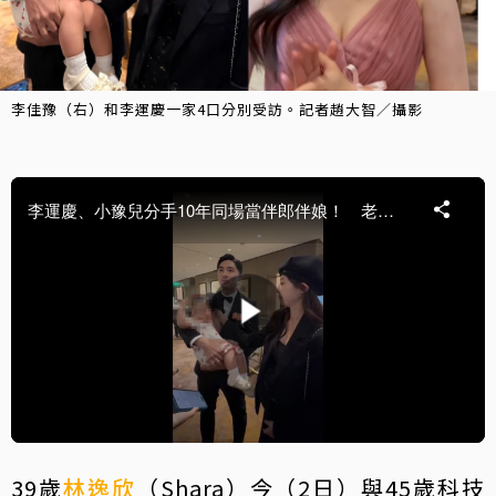
李佳豫（右）和李運慶一家4口分別受訪。記者趙大智／攝影
39歲
林逸欣
（Shara）今（2日）與45歲科技