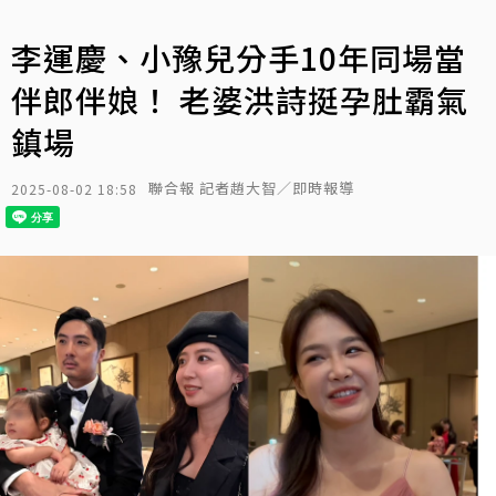
李運慶、小豫兒分手10年同場當
伴郎伴娘！ 老婆洪詩挺孕肚霸氣
鎮場
聯合報 記者趙大智／即時報導
2025-08-02 18:58