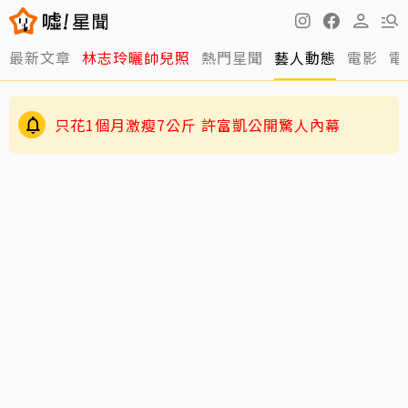
最新文章
林志玲曬帥兒照
熱門星聞
藝人動態
電影
電
只花1個月激瘦7公斤 許富凱公開驚人內幕