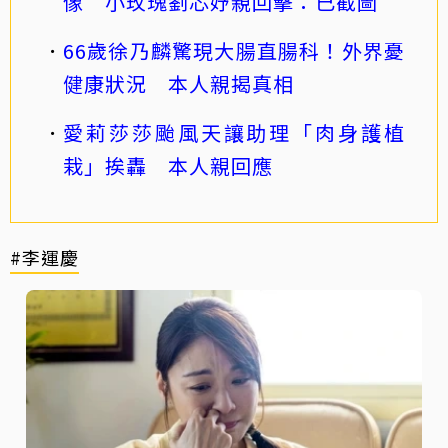
像 小玫瑰劉芯妤親回擊：已截圖
66歲徐乃麟驚現大腸直腸科！外界憂
健康狀況 本人親揭真相
愛莉莎莎颱風天讓助理「肉身護植
栽」挨轟 本人親回應
#李運慶