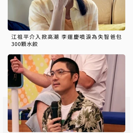
江祖平介入掀高潮 李運慶噴淚為失智爸包
300顆水餃