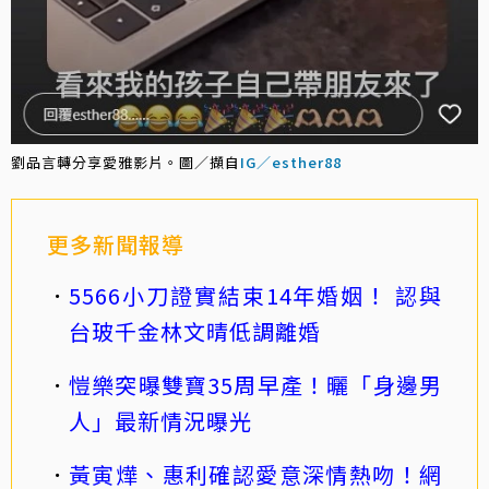
劉品言轉分享愛雅影片。圖／擷自
IG／esther88
更多新聞報導
5566小刀證實結束14年婚姻！ 認與
台玻千金林文晴低調離婚
愷樂突曝雙寶35周早產！曬「身邊男
人」最新情況曝光
黃寅燁、惠利確認愛意深情熱吻！網