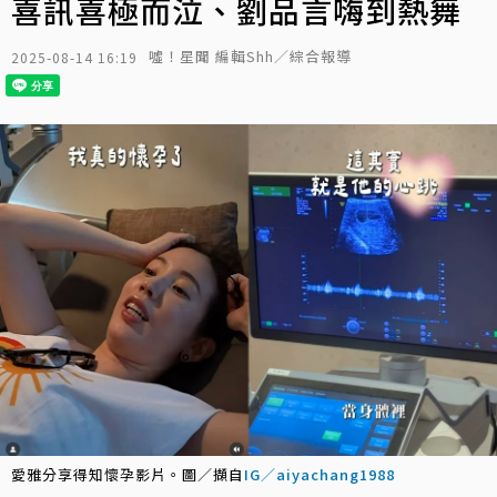
喜訊喜極而泣、劉品言嗨到熱舞
噓！星聞 編輯Shh／綜合報導
2025-08-14 16:19
愛雅分享得知懷孕影片。圖／擷自
IG／aiyachang1988