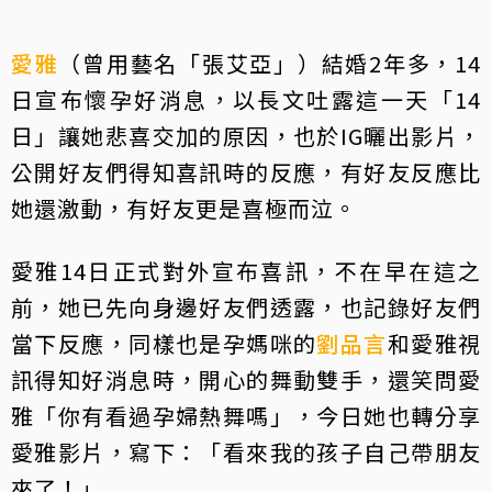
愛雅
（曾用藝名「張艾亞」）結婚2年多，14
日宣布懷孕好消息，以長文吐露這一天「14
日」讓她悲喜交加的原因，也於IG曬出影片，
公開好友們得知喜訊時的反應，有好友反應比
她還激動，有好友更是喜極而泣。
愛雅14日正式對外宣布喜訊，不在早在這之
前，她已先向身邊好友們透露，也記錄好友們
當下反應，同樣也是孕媽咪的
劉品言
和愛雅視
訊得知好消息時，開心的舞動雙手，還笑問愛
雅「你有看過孕婦熱舞嗎」，今日她也轉分享
愛雅影片，寫下：「看來我的孩子自己帶朋友
來了！」