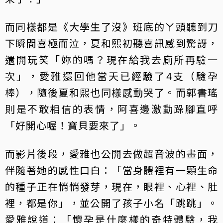
而同樣都是《大學生了沒》班底的ㄚ頭聽到刀
下瞬間喜極而泣，夏和熙初聽喜訊感到驚訝，
還開玩笑「妳的嗎？現在給我去廁所再驗一
次」，愛雅還回他當天已經驗了4支（驗孕
棒），隨後夏和熙也同樣感動哭了。而郭書瑤
則是不敢相信的表情，阿喜邊激動跺腳直呼
「好開心喔！寶貝要來了」。
而影片後段，愛雅也公開去做超音波的畫面，
伴隨著她的感性口白：「當身體裡有一顆生命
的種子正在悄悄發芽，現在，眼裡、心裡、肚
裡，都是你」，並公開了孩子小名「跳跳」。
愛雅說道：「懷孕是什麼樣的奇特體驗，我