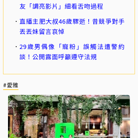
友「調亮影片」細看舌吻過程
直播主肥大叔46歲驟逝！昔競爭對手
丟丟妹留言哀悼
29歲男偶像「寵粉」誤觸法遭警約
談！公開露面呼籲遵守法規
#愛雅