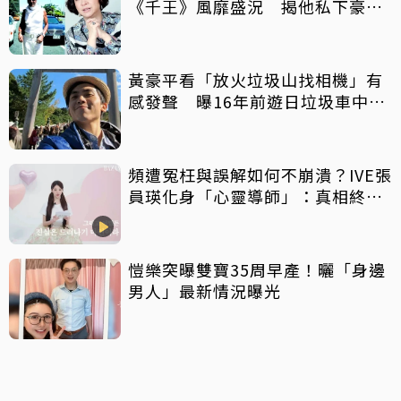
《千王》風靡盛況 揭他私下豪爽
給鉅額小費
黃豪平看「放火垃圾山找相機」有
感發聲 曝16年前遊日垃圾車中含
淚找御守
頻遭冤枉與誤解如何不崩潰？IVE張
員瑛化身「心靈導師」：真相終會
大白
愷樂突曝雙寶35周早產！曬「身邊
男人」最新情況曝光