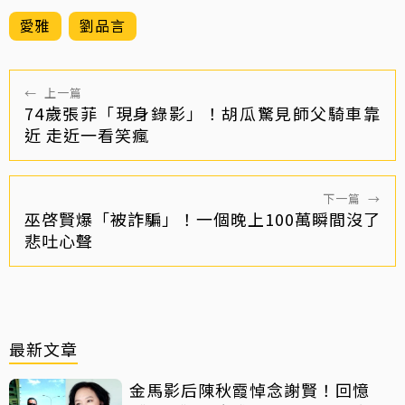
愛雅
劉品言
←
上一篇
74歲張菲「現身錄影」！胡瓜驚見師父騎車靠
近 走近一看笑瘋
下一篇
→
巫啓賢爆「被詐騙」！一個晚上100萬瞬間沒了
悲吐心聲
最新文章
金馬影后陳秋霞悼念謝賢！回憶