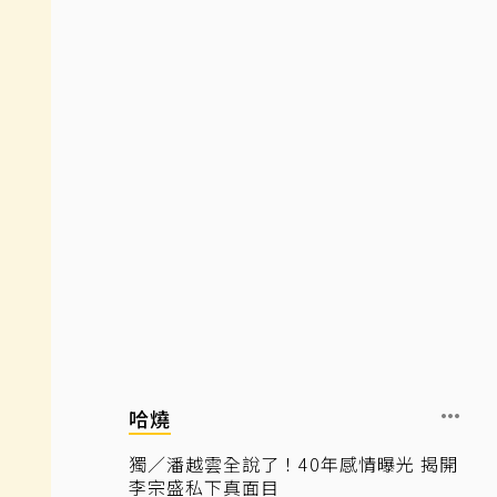
哈燒
獨／潘越雲全說了！40年感情曝光 揭開
李宗盛私下真面目