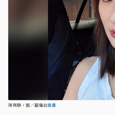
陳珮騏。圖／翻攝自
臉書