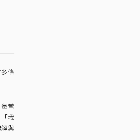
許多條
，每當
，「我
理解與