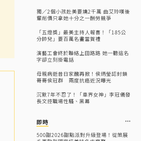
獨／2個小孩赴美要燒2千萬 曲艾玲嘆後
輩削價只拿她十分之一酬勞競爭
「五燈獎」最美主持人報喜！「185公
分帥兒」要百萬名畫當賀禮
演藝工會終於聯絡上田路路 她一聽這名
字卻立刻掛電話
母親病逝昔日家醜再掀！侯炳瑩認封鎖
哥哥侯冠群 兩度抗癌近況曝光
沉默7年不忍了！「車界女神」李冠儀發
長文控職場性騷、黑幕
即時
500甜2026甜點派對升級登場！從策展