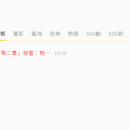
動態
電影
電視
音樂
熱搜
500齣
500歌
獨／唐綺陽痛失15年愛貓 揭當時「不養第二隻」祕密：牠為此狠咬我
13:20