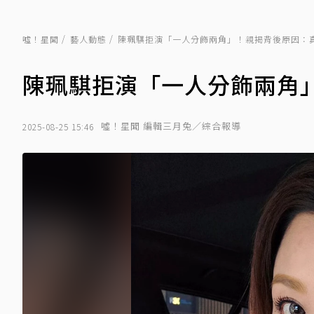
噓！星聞
藝人動態
陳珮騏拒演「一人分飾兩角」！親揭背後原因：
陳珮騏拒演「一人分飾兩角
噓！星聞 編輯三月兔／綜合報導
2025-08-25 15:46