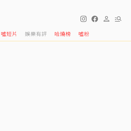
噓短片
娛樂有評
哈燒榜
噓粉