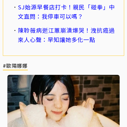
SJ始源早餐店打卡！親民「碰拳」中
文直問：我停車可以嗎？
陳聆薇病逝江蕙崩潰爆哭！洩抗癌過
來人心聲：早知讓她多化一點
#歐陽娜娜