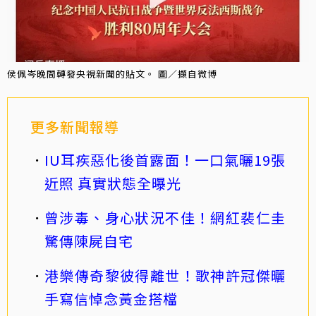
侯佩岑晚間轉發央視新聞的貼文。 圖／擷自微博
更多新聞報導
IU耳疾惡化後首露面！一口氣曬19張
近照 真實狀態全曝光
曾涉毒、身心狀況不佳！網紅裴仁圭
驚傳陳屍自宅
港樂傳奇黎彼得離世！歌神許冠傑曬
手寫信悼念黃金搭檔