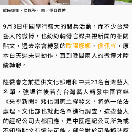
歐陽娜娜、侯佩岑。 圖／擷自微博
9月3日中國舉行盛大的閱兵活動，而不少台灣
藝人的微博，也紛紛轉發官媒央視新聞的相關
貼文，過去常會轉發的
歐陽娜娜
、
侯佩岑
，原
本白天遲未見動作，直到晚間兩人的微博才陸
續轉發。
陸委會之前提供文化部唱和中共23名台灣藝人
名單，強調往後若有台灣藝人轉發中國官媒
《央視新聞》矮化國家主權發文，將逐一依法
處理。文化部也就此名單進行調查，這些藝人
的經紀公司大都回應，是中國經紀公司所為或
不知道貼文有違法可能，部分對於可能觸法感