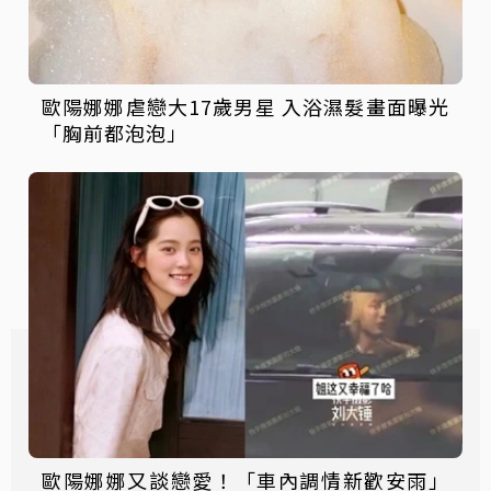
歐陽娜娜虐戀大17歲男星 入浴濕髮畫面曝光
「胸前都泡泡」
歐陽娜娜又談戀愛！「車內調情新歡安雨」