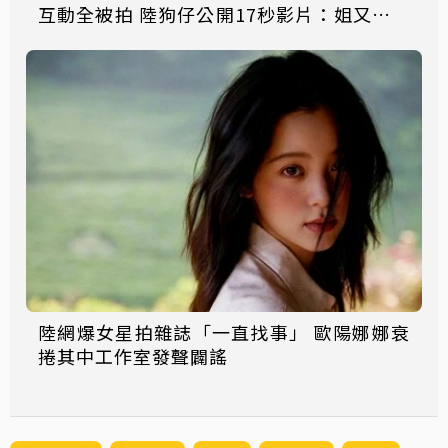
互動全被拍 陸狗仔公開17秒影片：姐又幸福
了
陸網爆女星拍雜誌「一直找事」 歐陽娜娜衰
捲其中工作室發聲闢謠