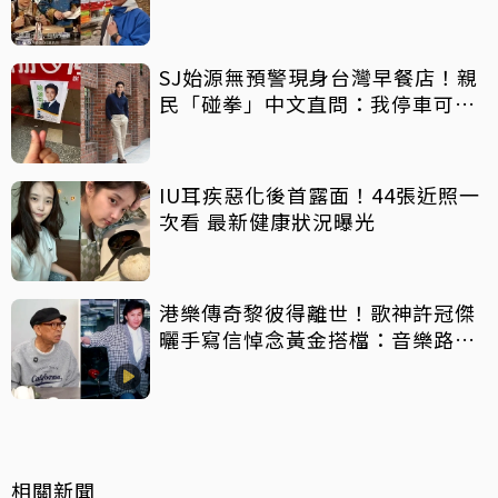
萬手術費
SJ始源無預警現身台灣早餐店！親
民「碰拳」中文直問：我停車可以
嗎？
IU耳疾惡化後首露面！44張近照一
次看 最新健康狀況曝光
港樂傳奇黎彼得離世！歌神許冠傑
曬手寫信悼念黃金搭檔：音樂路上
感恩有您
相關新聞