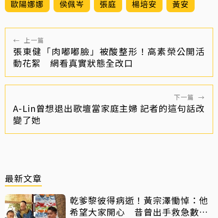
歐陽娜娜
侯佩岑
張庭
楊培安
黃安
←
上一篇
張東健「肉嘟嘟臉」被酸整形！高素榮公開活
動花絮 網看真實狀態全改口
下一篇
→
A-Lin曾想退出歌壇當家庭主婦 記者的這句話改
變了她
最新文章
乾爹黎彼得病逝！黃宗澤慟悼：他
希望大家開心 昔曾出手救急數十