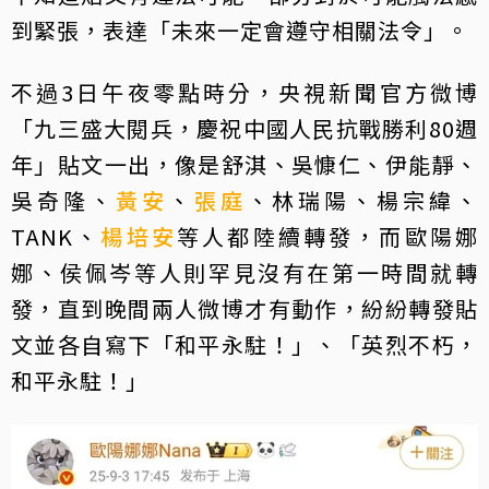
到緊張，表達「未來一定會遵守相關法令」。
不過3日午夜零點時分，央視新聞官方微博
「九三盛大閱兵，慶祝中國人民抗戰勝利80週
年」貼文一出，像是舒淇、吳慷仁、伊能靜、
吳奇隆、
黃安
、
張庭
、林瑞陽、楊宗緯、
TANK、
楊培安
等人都陸續轉發，而歐陽娜
娜、侯佩岑等人則罕見沒有在第一時間就轉
發，直到晚間兩人微博才有動作，紛紛轉發貼
文並各自寫下「和平永駐！」、「英烈不朽，
和平永駐！」