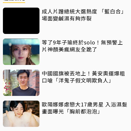
成人片蹭總統大選熱度 「藍白合」
場面變鹹濕有夠炸裂
等了9年子瑜終於solo！無預警上
片神顏美瘋網友全跪了
中國國旗被丟地上！黃安奧運爆粗
口嗆「洋鬼子假文明欺負人」
歐陽娜娜虐戀大17歲男星 入浴濕髮
畫面曝光「胸前都泡泡」