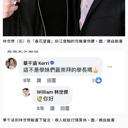
林世傑（右）在「春花望露」扮江俊翰的司機兼保鑣。圖／摘自臉書
華千涵到林世傑臉書下留言，兩人默默打情罵俏。圖／摘自臉書