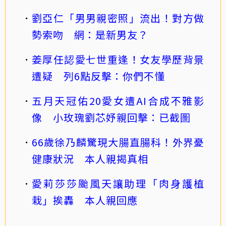
劉亞仁「男男親密照」流出！對方做
勢索吻 網：是新男友？
姜厚任認愛七世重逢！女友學歷背景
遭疑 列6點反擊：你們不懂
五月天冠佑20愛女遭AI合成不雅影
像 小玫瑰劉芯妤親回擊：已截圖
66歲徐乃麟驚現大腸直腸科！外界憂
健康狀況 本人親揭真相
愛莉莎莎颱風天讓助理「肉身護植
栽」挨轟 本人親回應