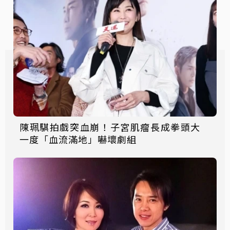
陳珮騏拍戲突血崩！子宮肌瘤長成拳頭大
一度「血流滿地」嚇壞劇組