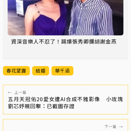
資深音樂人不忍了！踢爆張秀卿攔胡謝金燕
春花望露
結婚
華千涵
←
上一篇
五月天冠佑20愛女遭AI合成不雅影像 小玫瑰
劉芯妤親回擊：已截圖存證
下一篇
→