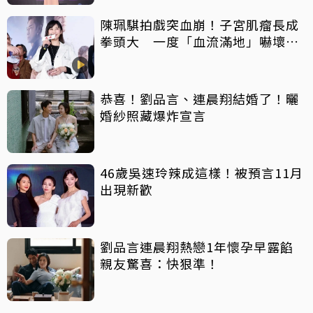
陳珮騏拍戲突血崩！子宮肌瘤長成
拳頭大 一度「血流滿地」嚇壞劇
組
恭喜！劉品言、連晨翔結婚了！曬
婚紗照藏爆炸宣言
46歲吳速玲辣成這樣！被預言11月
出現新歡
劉品言連晨翔熱戀1年懷孕早露餡
親友驚喜：快狠準！