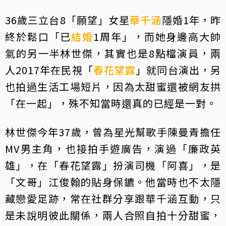
36歲三立台8「願望」女星
華千涵
隱婚1年，昨
終於鬆口「已
結婚
1周年」，而她身邊高大帥
氣的另一半林世傑，其實也是8點檔演員，兩
人2017年在民視「
春花望露
」就同台演出，另
也拍過生活工場短片，因為太甜蜜還被網友拱
「在一起」，殊不知當時還真的已經是一對。
林世傑今年37歲，曾為星光幫歌手陳曼青擔任
MV男主角，也接拍手遊廣告，演過「廉政英
雄」，在「春花望露」扮演司機「阿喜」，是
「文哥」江俊翰的貼身保鑣。他當時也不太隱
藏戀愛足跡，常在社群分享跟華千涵互動，只
是未說明彼此關係，兩人合照自拍十分甜蜜，