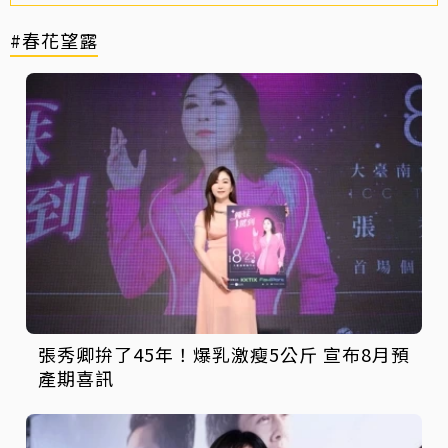
#春花望露
張秀卿拚了45年！爆乳激瘦5公斤 宣布8月預
產期喜訊