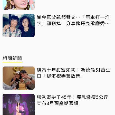
謝金燕父親節發文…「原本打一堆
字」卻刪掉 分享豬哥亮歌廳秀歌
曲懷念
相關新聞
結婚十年甜蜜如初！馮德倫51歲生
日「舒淇祝壽兼放閃」
張秀卿拚了45年！爆乳激瘦5公斤
宣布8月預產期喜訊