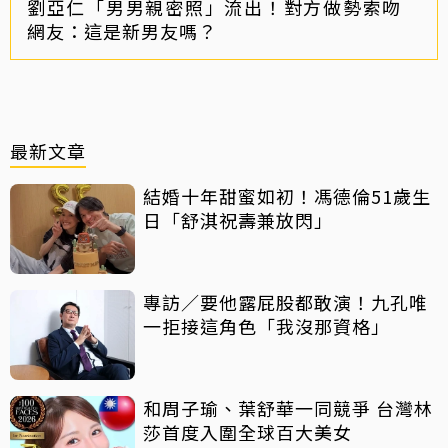
劉亞仁「男男親密照」流出！對方做勢索吻
網友：這是新男友嗎？
最新文章
結婚十年甜蜜如初！馮德倫51歲生
日「舒淇祝壽兼放閃」
專訪／要他露屁股都敢演！九孔唯
一拒接這角色「我沒那資格」
和周子瑜、葉舒華一同競爭 台灣林
莎首度入圍全球百大美女