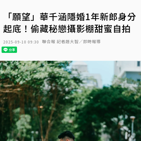
「願望」華千涵隱婚1年新郎身分
起底！偷藏秘戀攝影棚甜蜜自拍
聯合報 記者趙大智／即時報導
2025-09-10 09:30