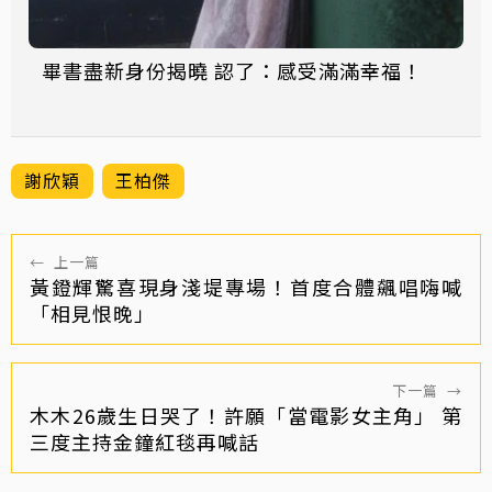
畢書盡新身份揭曉 認了：感受滿滿幸福！
謝欣穎
王柏傑
←
上一篇
黃鐙輝驚喜現身淺堤專場！首度合體飆唱嗨喊
「相見恨晚」
下一篇
→
木木26歲生日哭了！許願「當電影女主角」 第
三度主持金鐘紅毯再喊話