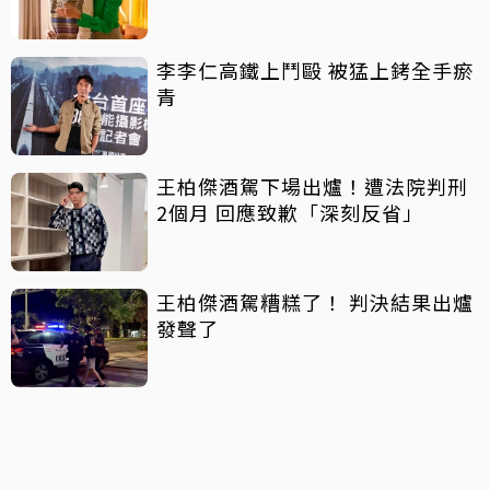
李李仁高鐵上鬥毆 被猛上銬全手瘀
青
王柏傑酒駕下場出爐！遭法院判刑
2個月 回應致歉「深刻反省」
王柏傑酒駕糟糕了！ 判決結果出爐
發聲了