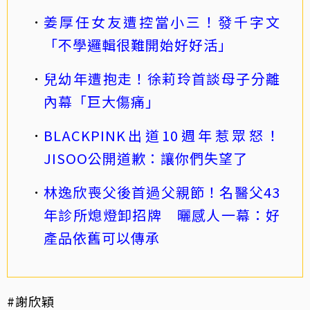
姜厚任女友遭控當小三！發千字文
「不學邏輯很難開始好好活」
兒幼年遭抱走！徐莉玲首談母子分離
內幕「巨大傷痛」
BLACKPINK出道10週年惹眾怒！
JISOO公開道歉：讓你們失望了
林逸欣喪父後首過父親節！名醫父43
年診所熄燈卸招牌 曬感人一幕：好
產品依舊可以傳承
#謝欣穎