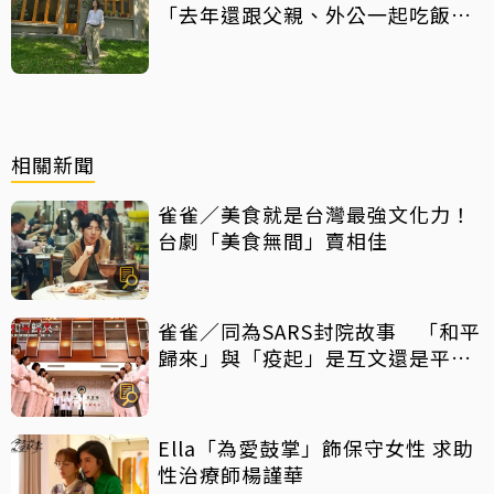
「去年還跟父親、外公一起吃飯聊
天」
相關新聞
雀雀／美食就是台灣最強文化力！
台劇「美食無間」賣相佳
雀雀／同為SARS封院故事 「和平
歸來」與「疫起」是互文還是平行
宇宙？
Ella「為愛鼓掌」飾保守女性 求助
性治療師楊謹華