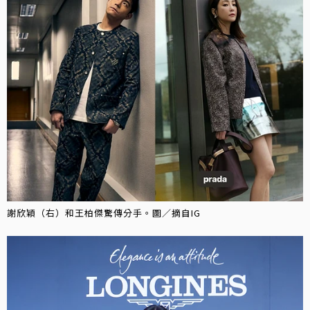
謝欣穎（右）和王柏傑驚傳分手。圖／摘自IG