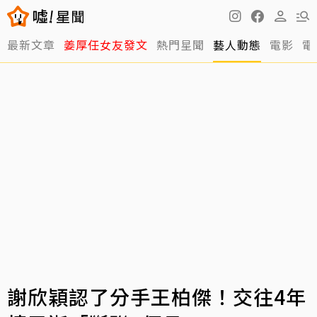
最新文章
姜厚任女友發文
熱門星聞
藝人動態
電影
電
謝欣穎認了分手王柏傑！交往4年