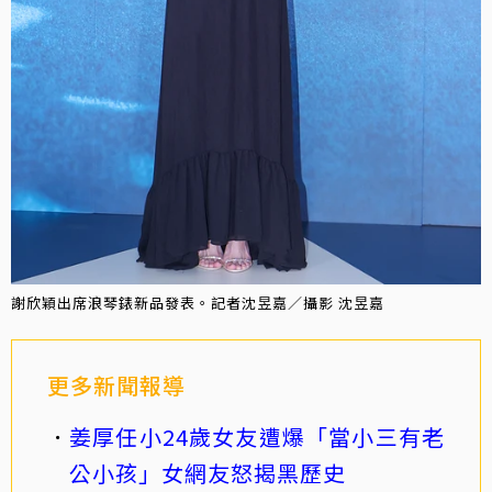
謝欣穎出席浪琴錶新品發表。記者沈昱嘉／攝影 沈昱嘉
更多新聞報導
姜厚任小24歲女友遭爆「當小三有老
公小孩」女網友怒揭黑歷史