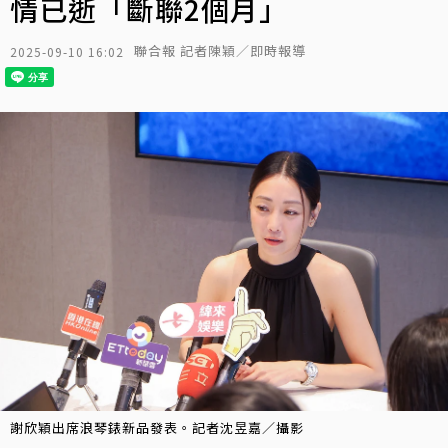
情已逝「斷聯2個月」
聯合報 記者陳穎／即時報導
2025-09-10 16:02
謝欣穎出席浪琴錶新品發表。記者沈昱嘉／攝影