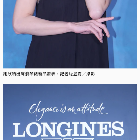
謝欣穎出席浪琴錶新品發表。記者沈昱嘉／攝影