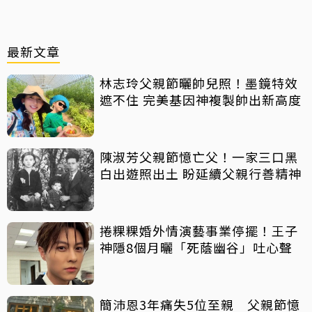
最新文章
林志玲父親節曬帥兒照！墨鏡特效
遮不住 完美基因神複製帥出新高度
陳淑芳父親節憶亡父！一家三口黑
白出遊照出土 盼延續父親行善精神
捲粿粿婚外情演藝事業停擺！王子
神隱8個月曬「死蔭幽谷」吐心聲
簡沛恩3年痛失5位至親 父親節憶