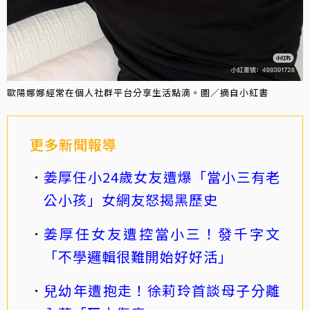
歐陽娜娜經常在個人社群平台分享生活點滴。圖／摘自小紅書
更多新聞報導
姜厚任小24歲女友遭爆「當小三有老
公小孩」女網友怒揭黑歷史
姜厚任女友遭控當小三！發千字文
「不學邏輯很難開始好好活」
兒幼年遭抱走！徐莉玲首談母子分離