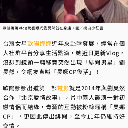
歐陽娜娜Vlog驚喜曝光劉昊然就在身邊。圖／摘自小紅書
台灣女星
歐陽娜娜
近年來赴陸發展，經常在個
人社群平台分享生活點滴，她近日更新Vlog，
沒想到鏡頭一轉移竟突然出現「緋聞男星」劉
昊然，令網友直喊「昊娜CP復活」！
歐陽娜娜出道第一部
電影
就是2014年與劉昊然
合作「北京愛情故事」，片中兩人飾演一對初
戀情侶而結緣，青澀的互動被粉絲暱稱「昊娜
CP」，更因此傳出緋聞，至今11年仍維持好
交情。