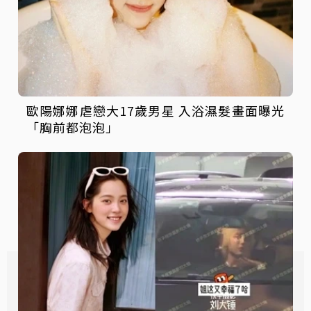
歐陽娜娜虐戀大17歲男星 入浴濕髮畫面曝光
「胸前都泡泡」