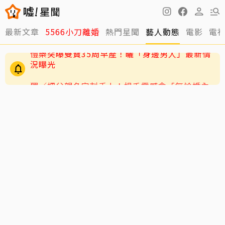
最新文章
5566小刀離婚
熱門星聞
藝人動態
電影
電
獨／把父親名字刺手上！楊千霈感念「無論婚內
單親」全靠老爸當後盾
愷樂突曝雙寶35周早產！曬「身邊男人」最新情
況曝光