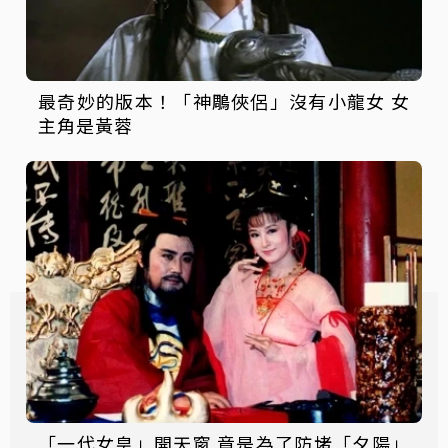
最奇妙的版本！「神鵰俠侶」沒有小龍女 女
主角是黃蓉
「一代女皇」開天窗 竟是為了防堵「夕陽」