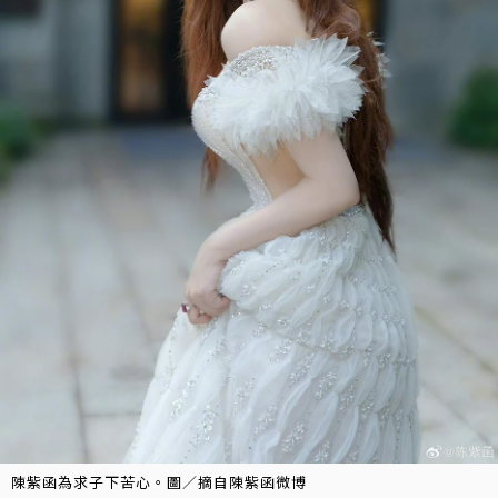
陳紫函為求子下苦心。圖／摘自陳紫函微博