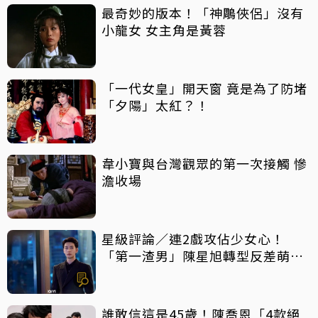
最奇妙的版本！「神鵰俠侶」沒有
小龍女 女主角是黃蓉
「一代女皇」開天窗 竟是為了防堵
「夕陽」太紅？！
韋小寶與台灣觀眾的第一次接觸 慘
澹收場
星級評論／連2戲攻佔少女心！
「第一渣男」陳星旭轉型反差萌霸
總
誰敢信這是45歲！陳喬恩「4款絕