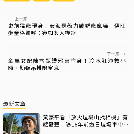
←
上一篇
史前猛龍現身！安海瑟薇力戰群龍亂舞 伊旺
麥奎格驚呼：宛如殺人機器
下一篇
→
金馬女配陳雪甄遭邪靈附身！冷水狂沖數小
時、勒頸吊掛險窒息
最新文章
黃豪平看「放火垃圾山找相機」有
感發聲 曝16年前遊日垃圾車中含
淚找御守