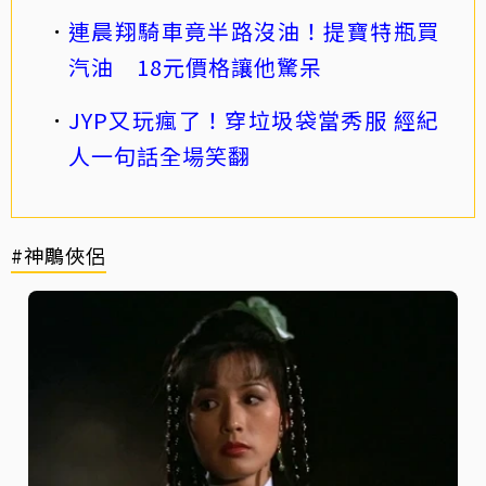
連晨翔騎車竟半路沒油！提寶特瓶買
汽油 18元價格讓他驚呆
JYP又玩瘋了！穿垃圾袋當秀服 經紀
人一句話全場笑翻
#神鵰俠侶