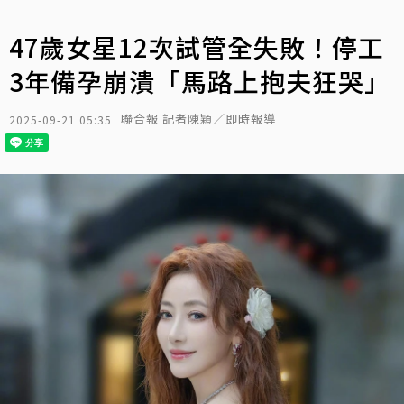
47歲女星12次試管全失敗！停工
3年備孕崩潰「馬路上抱夫狂哭」
聯合報 記者陳穎／即時報導
2025-09-21 05:35