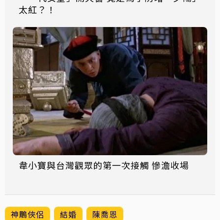
太紅？！
韋小寶與台灣觀眾的第一次接觸 慘澹收場
神鵰俠侶
結婚
陳喬恩