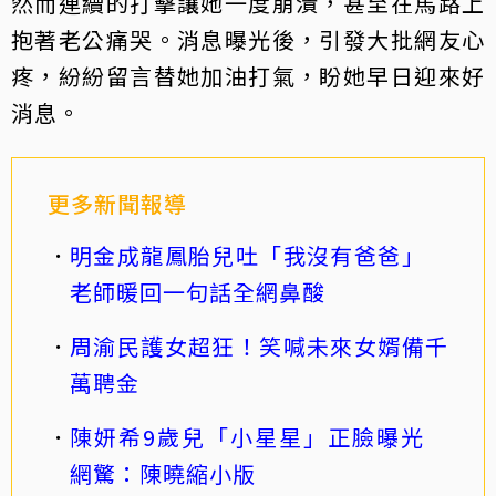
然而連續的打擊讓她一度崩潰，甚至在馬路上
抱著老公痛哭。消息曝光後，引發大批網友心
疼，紛紛留言替她加油打氣，盼她早日迎來好
消息。
更多新聞報導
明金成龍鳳胎兒吐「我沒有爸爸」
老師暖回一句話全網鼻酸
周渝民護女超狂！笑喊未來女婿備千
萬聘金
陳妍希9歲兒「小星星」正臉曝光
網驚：陳曉縮小版