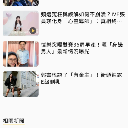
頻遭冤枉與誤解如何不崩潰？IVE張
員瑛化身「心靈導師」：真相終會
大白
愷樂突曝雙寶35周早產！曬「身邊
男人」最新情況曝光
郭書瑤認了「有金主」！街頭辣露
E級側乳
相關新聞