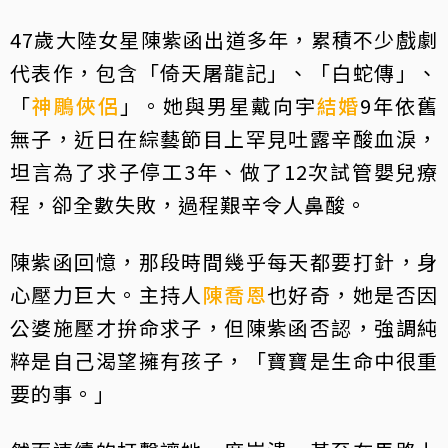
47歲大陸女星陳紫函出道多年，累積不少戲劇
代表作，包含「倚天屠龍記」、「白蛇傳」、
「
神鵰俠侶
」。她與男星戴向宇
結婚
9年依舊
無子，近日在綜藝節目上罕見吐露辛酸血淚，
坦言為了求子停工3年、做了12次試管嬰兒療
程，卻全數失敗，過程艱辛令人鼻酸。
陳紫函回憶，那段時間幾乎每天都要打針，身
心壓力巨大。主持人
陳喬恩
也好奇，她是否因
公婆施壓才拚命求子，但陳紫函否認，強調純
粹是自己渴望擁有孩子，「寶寶是生命中很重
要的事。」