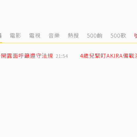
態
電影
電視
音樂
熱搜
500齣
500歌
公開露面呼籲遵守法規
4歲兒緊盯AKIRA備
21:54