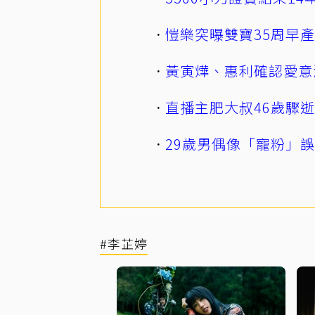
愷樂突曝雙寶35周早
黃寅燁、惠利確認愛意
直播主肥大叔46歲驟
29歲男偶像「寵粉」
#李芷婷