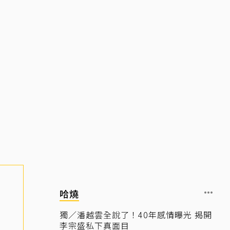
哈燒
獨／潘越雲全說了！40年感情曝光 揭開
李宗盛私下真面目