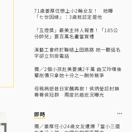
71歲姜厚任戀上小2輪女友！ 她曝
「七世因緣」：3歲就認定是他
「五燈獎」最美主持人報喜！「185公
分帥兒」要百萬名畫當賀禮
演藝工會終於聯絡上田路路 她一聽這名
字卻立刻掛電話
獨／2個小孩赴美要燒2千萬 曲艾玲嘆後
輩削價只拿她十分之一酬勞競爭
母親病逝昔日家醜再掀！侯炳瑩認封鎖
哥哥侯冠群 兩度抗癌近況曝光
即時
獨／姜厚任小24歲女友遭爆「當小三還