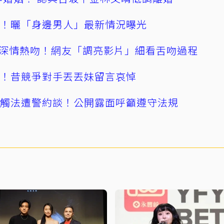
產！曬「身邊男人」最新情況曝光
深情熱吻！網友「調亮影片」細看舌吻過程
逝！昔競爭對手丟丟妹留言哀悼
誤觸法遭警約談！公開露面呼籲遵守法規