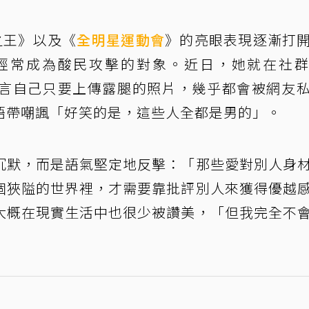
之王》以及《
全明星運動會
》的亮眼表現逐漸打
經常成為酸民攻擊的對象。近日，她就在社
奈，直言自己只要上傳露腿的照片，幾乎都會被網友
語帶嘲諷「好笑的是，這些人全都是男的」。
沉默，而是語氣堅定地反擊：「那些愛對別人身
個狹隘的世界裡，才需要靠批評別人來獲得優越
大概在現實生活中也很少被讚美，「但我完全不