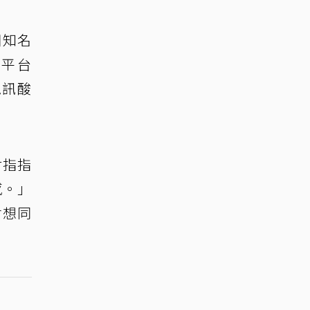
開知名
群平台
私訊酸
材指指
感。」
會想同