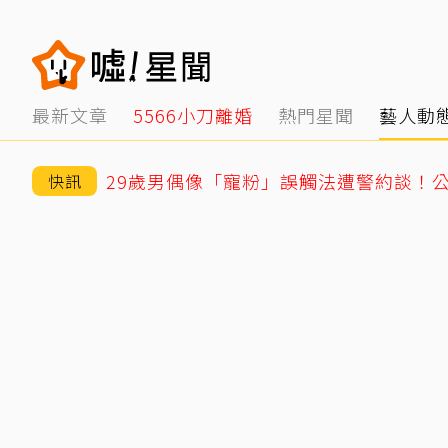
最新文章
5566小刀離婚
熱門星聞
藝人動
29歲男偶像「寵粉」誤觸法遭警約談！
快訊