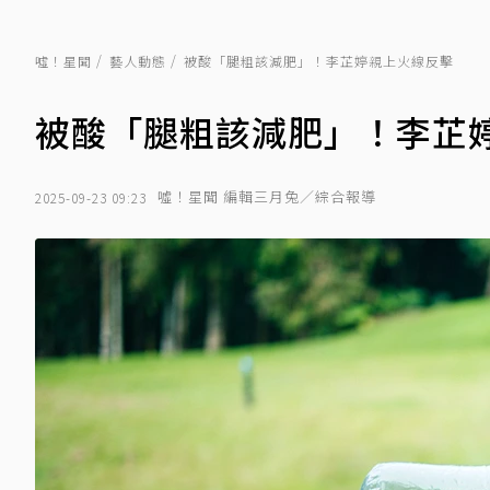
噓！星聞
藝人動態
被酸「腿粗該減肥」！李芷婷親上火線反擊
被酸「腿粗該減肥」！李芷
噓！星聞 編輯三月兔／綜合報導
2025-09-23 09:23