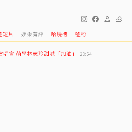
噓短片
娛樂有評
哈燒榜
噓粉
戰演唱會 萌學林志玲甜喊「加油」
20:54