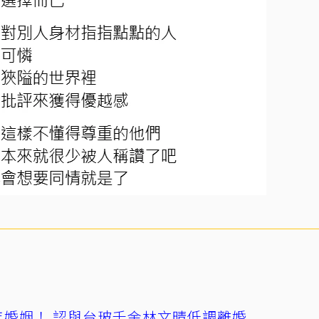
4年婚姻！ 認與台玻千金林文晴低調離婚