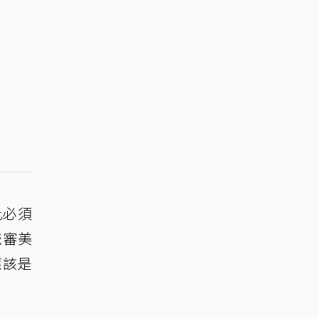
此必須
統審美
應該是