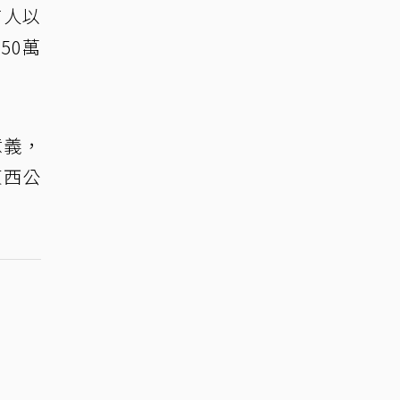
言人以
50萬
意義，
東西公