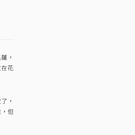
花蓮，
放在花
歌了，
難，但