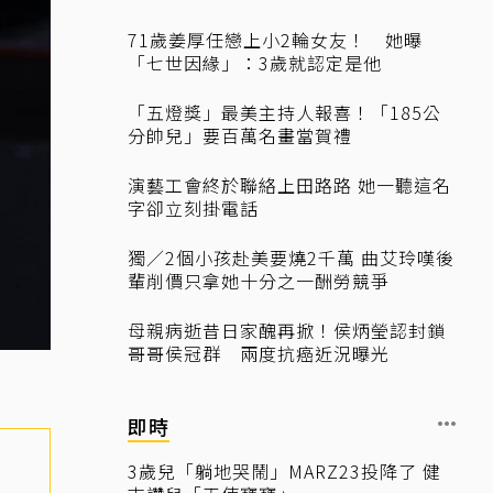
71歲姜厚任戀上小2輪女友！ 她曝
「七世因緣」：3歲就認定是他
「五燈獎」最美主持人報喜！「185公
分帥兒」要百萬名畫當賀禮
演藝工會終於聯絡上田路路 她一聽這名
字卻立刻掛電話
獨／2個小孩赴美要燒2千萬 曲艾玲嘆後
輩削價只拿她十分之一酬勞競爭
母親病逝昔日家醜再掀！侯炳瑩認封鎖
哥哥侯冠群 兩度抗癌近況曝光
即時
3歲兒「躺地哭鬧」MARZ23投降了 健