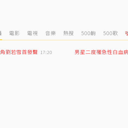
態
電影
電視
音樂
熱搜
500齣
500歌
角劉若雪首發聲
男星二度罹急性白血
17:20