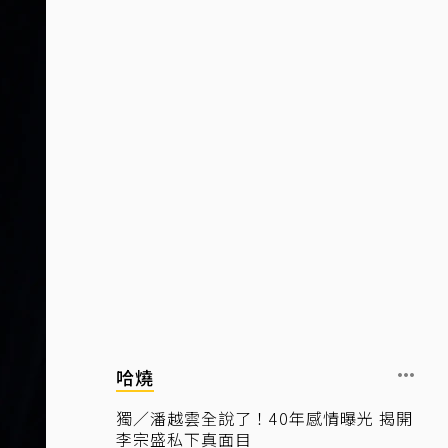
哈燒
獨／潘越雲全說了！40年感情曝光 揭開
李宗盛私下真面目