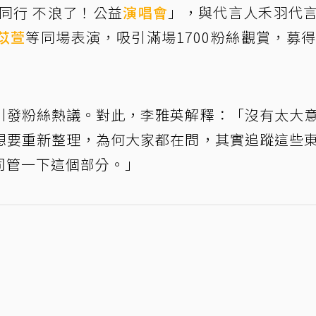
同行 不浪了！公益
演唱會
」，與代言人禾羽代
苡萱
等同場表演，吸引滿場1700粉絲觀賞，募得
，引發粉絲熱議。對此，李雅英解釋：「沒有太大
想要重新整理，為何大家都在問，其實追蹤這些
司管一下這個部分。」