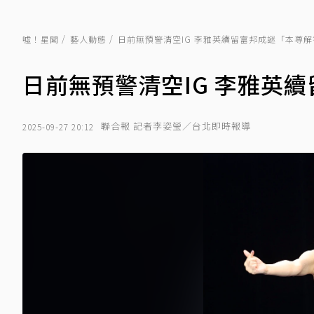
噓！星聞
藝人動態
日前無預警清空IG 李雅英續留富邦成謎「本尊
日前無預警清空IG 李雅英
聯合報 記者李姿瑩／台北即時報導
2025-09-27 20:12