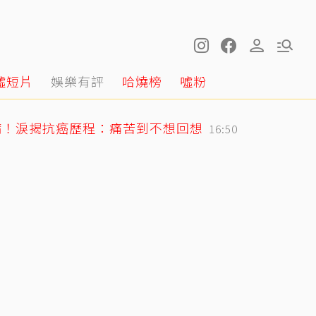
噓短片
娛樂有評
哈燒榜
噓粉
病！淚揭抗癌歷程：痛苦到不想回想
16:50