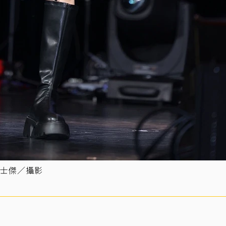
士傑／攝影