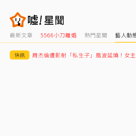
最新文章
5566小刀離婚
熱門星聞
藝人動
周杰倫遭影射「私生子」風波延燒！女主
快訊