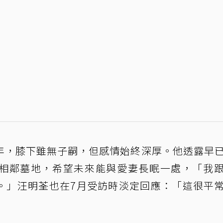
年，膝下雖無子嗣，但感情始終深厚。他透露早
相鄰墓地，希望未來能與愛妻長眠一處，「我
。」汪明荃也在7月受訪時淡定回應：「這很平