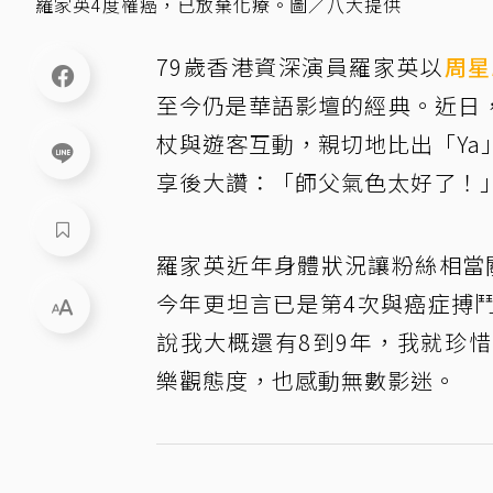
羅家英4度罹癌，已放棄化療。圖／八大提供
79歲香港資深演員羅家英以
周星
至今仍是華語影壇的經典。近日
杖與遊客互動，親切地比出「Y
享後大讚：「師父氣色太好了！
羅家英近年身體狀況讓粉絲相當關
今年更坦言已是第4次與癌症搏
說我大概還有8到9年，我就珍
樂觀態度，也感動無數影迷。