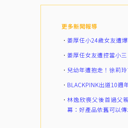
更多新聞報導
姜厚任小24歲女友遭
姜厚任女友遭控當小三
兒幼年遭抱走！徐莉玲
BLACKPINK出道1
林逸欣喪父後首過父親
幕：好產品依舊可以傳