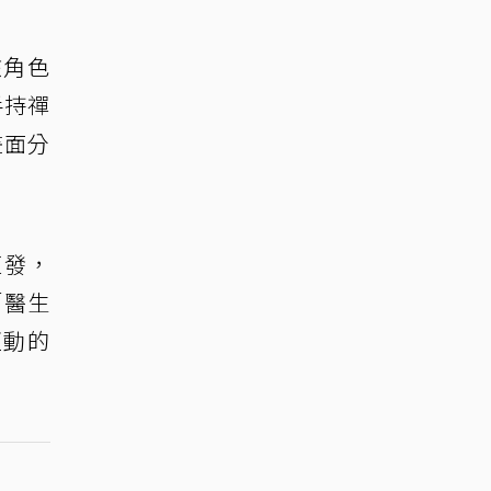
該角色
手持禪
畫面分
復發，
「醫生
互動的