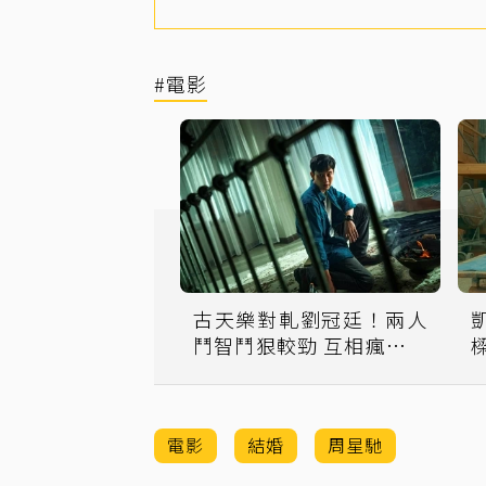
#電影
古天樂對軋劉冠廷！兩人
鬥智鬥狠較勁 互相瘋狂大
嗆
電影
結婚
周星馳