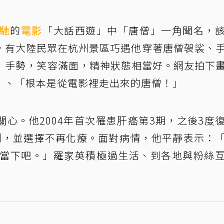
馳
的
電影
「大話西遊」中「唐僧」一角聞名，
，有大陸民眾在杭州景區巧遇他穿著唐僧袈裟、
a」手勢，笑容滿面，精神狀態相當好。網友拍下
」、「根本是從電影裡走出來的唐僧！」
心。他2004年首次罹患肝癌第3期，之後3度
鬥，並選擇不再化療。面對病情，他平靜表示：
惜當下吧。」羅家英積極過生活、到各地與粉絲