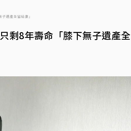
無子遺產全留給妻」
！只剩8年壽命「膝下無子遺產