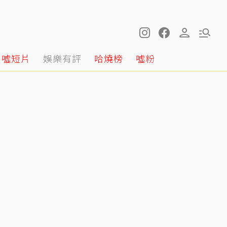
噓短片
娛樂有評
哈燒榜
噓粉