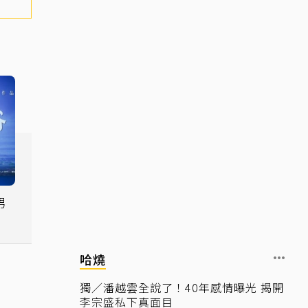
男
眼
哈燒
獨／潘越雲全說了！40年感情曝光 揭開
李宗盛私下真面目