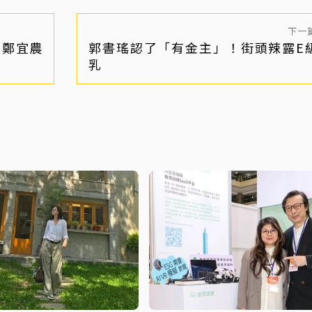
下一
、鄭宜農
郭書瑤認了「有金主」！街頭辣露E
乳