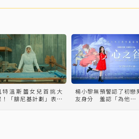
凱特溫斯蕾女兒首挑大
楊小黎無預警認了初戀
樑！「腓尼基計劃」表現
友身分 羞認「為他掉
大將之風
淚」