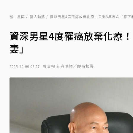
噓！星聞
藝人動態
資深男星4度罹癌放棄化療！只剩8年壽命「膝下
資深男星4度罹癌放棄化療
妻」
聯合報 記者陳穎／即時報導
2025-10-06 06:27