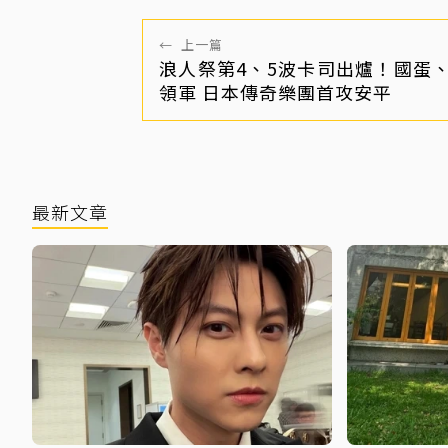
←
上一篇
浪人祭第4、5波卡司出爐！國蛋
領軍 日本傳奇樂團首攻安平
最新文章