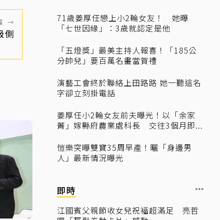
71歲姜厚任戀上小2輪女友！ 她曝
篇
→
「七世因緣」：3歲就認定是他
級側
「五燈獎」最美主持人報喜！「185公
分帥兒」要百萬名畫當賀禮
演藝工會終於聯絡上田路路 她一聽這名
字卻立刻掛電話
姜厚任小2輪女友前夫曝光！以「余家
菁」嫁縣府農業處科長 交往3個月即...
愷樂突曝雙寶35周早產！曬「身邊男
人」最新情況曝光
即時
江國賓父親節收女兒祝福超滿足 亮哲