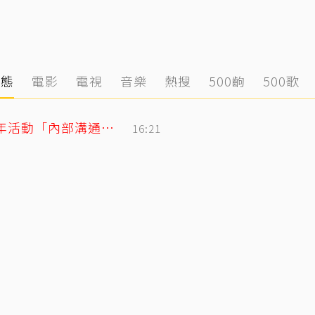
動態
電影
電視
音樂
熱搜
500齣
500歌
BLACKPINK合體直播再道歉！認了10週年活動「內部溝通出問題」
16:21