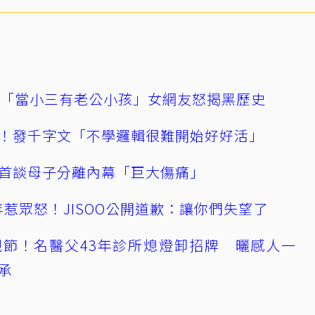
爆「當小三有老公小孩」女網友怒揭黑歷史
！發千字文「不學邏輯很難開始好好活」
首談母子分離內幕「巨大傷痛」
0週年惹眾怒！JISOO公開道歉：讓你們失望了
節！名醫父43年診所熄燈卸招牌 曬感人一
承