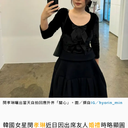
閔孝琳曬出當天自拍回應外界「關心」。圖／擷自
IG／hyorin_min
韓國女星閔
孝琳
近日因出席友人
婚禮
時略顯圓