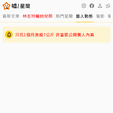
最新文章
林志玲曬帥兒照
熱門星聞
藝人動態
電影
電
只花1個月激瘦7公斤 許富凱公開驚人內幕