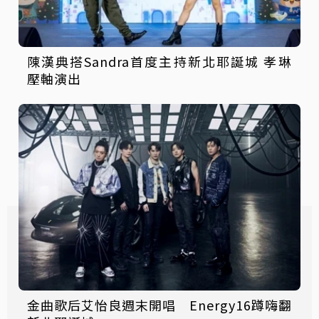
陳漢典搭Sandra首度主持新北耶誕城 孝琳
壓軸演出
金曲歌后艾怡良週末開唱 Energy16蹲嗨翻