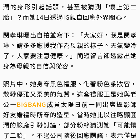
潤的身形引起話題，甚至被猜測「懷上第二
胎」？而她14日透過IG親自回應外界關心。
閔孝琳曬出自拍並寫下：「大家好，我是閔孝
琳。請多多應援我作為母親的樣子。天氣變冷
了，大家要注意健康。」簡短留言卻透露出她
身為母親的自信與從容。
照片中，她身穿黑色禮服、化著粉色系妝容，
散發優雅又柔美的氣質。這套禮服正是她與老
公—
BIGBANG
成員太陽日前一同出席攝影師
好友婚禮時所穿的造型。當時她比以往略顯圓
潤的臉龐引發討論，部分粉絲猜測她「可能懷
了二胎」。不過公司隨後回應闢謠，表示僅是