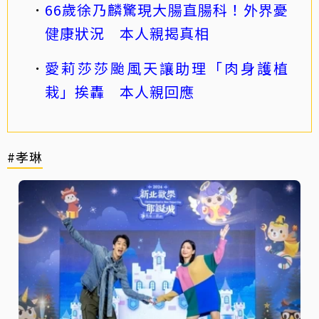
66歲徐乃麟驚現大腸直腸科！外界憂
健康狀況 本人親揭真相
愛莉莎莎颱風天讓助理「肉身護植
栽」挨轟 本人親回應
#孝琳