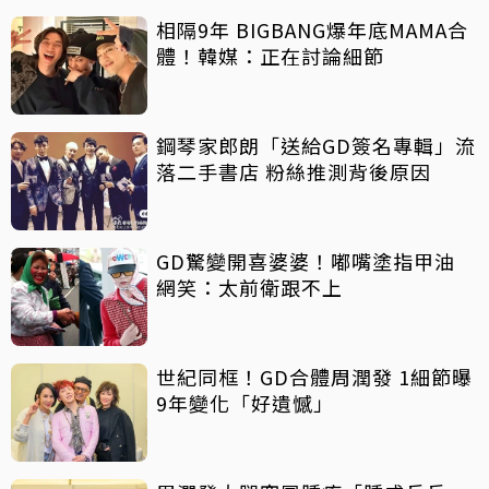
相隔9年 BIGBANG爆年底MAMA合
體！韓媒：正在討論細節
鋼琴家郎朗「送給GD簽名專輯」流
落二手書店 粉絲推測背後原因
GD驚變開喜婆婆！嘟嘴塗指甲油
網笑：太前衛跟不上
世紀同框！GD合體周潤發 1細節曝
9年變化「好遺憾」