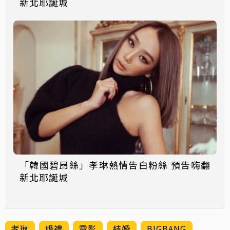
新北耶誕城
「韓國碧昂絲」孝琳熱情告白粉絲 預告嗨翻
新北耶誕城
孝琳
婚禮
電影
結婚
BIGBANG