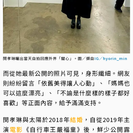
閔孝琳曬出當天自拍回應外界「關心」。圖／擷自
IG／hyorin_min
而從她最新公開的照片可見，身形纖細。網友
則紛紛留言「依舊美得讓人心動」、「媽媽也
可以這麼漂亮」、「不論是什麼樣的樣子都好
喜歡」等正面內容，給予滿滿支持。
閔孝琳與太陽於2018年
結婚
，自從2019年主
演
電影
《自行車王嚴福童》後，鮮少公開露