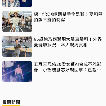
曲懷念
練HYROX練到雙手全是繭！夏和熙
拍戲不能拍特寫
66歲徐乃麟驚現大腸直腸科！外界
憂健康狀況 本人親揭真相
五月天冠佑20愛女遭AI合成不雅影
像 小玫瑰劉芯妤親回擊：已截圖
存證
相關新聞