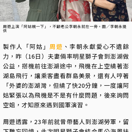
周遊上演「阿姑親一下」，不顧老公李朝永就在一旁。圖／李朝永提
供
製作人「阿姑」
周遊
、李朝永獻愛心不遺餘
力，昨（16日）夫妻倆率明星獅子會到澎湖做
公益，搭機前往澎湖途中，飛機在上空繞著澎
湖島飛行，讓乘客盡看群島美景，還有人哼著
「外婆的澎湖灣，但繞了快20分鐘，一度讓阿
姑緊張以為飛機是不是有什麼問題，後來詢問
空姐，才知原來遇到國軍演習。
周遊透露，23年前就曾帶藝人到澎湖勞軍，留
下難忘回憶，此次明星獅子會結合馬公海風扶