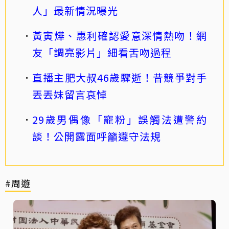
人」最新情況曝光
黃寅燁、惠利確認愛意深情熱吻！網
友「調亮影片」細看舌吻過程
直播主肥大叔46歲驟逝！昔競爭對手
丟丟妹留言哀悼
29歲男偶像「寵粉」誤觸法遭警約
談！公開露面呼籲遵守法規
#周遊