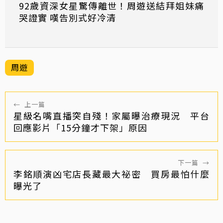
92歲資深女星驚傳離世！周遊送結拜姐妹痛
哭證實 嘆告別式好冷清
周遊
←
上一篇
星級名嘴直播突自殘！家屬曝治療現況 平台
回應影片「15分鐘才下架」原因
下一篇
→
李銘順演凶宅店長藏最大祕密 買房最怕什麼
曝光了