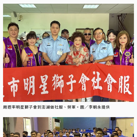
周遊率明星獅子會到澎湖做社服、勞軍。圖／李朝永提供