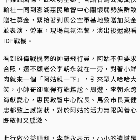
輪社一同到澎湖惠民啟智中心關懷弱勢族群致
贈社募金，緊接著到馬公空軍基地致贈加菜金
並表演、勞軍，現場氣氛溫馨，演出後還觀看
IDF戰機。
看到雄偉戰機旁的帥哥飛行員，阿姑不但要求
合照，還不顧老公李朝永就在一旁，對著小鮮
肉就來一個「阿姑親一下」，引來眾人哈哈大
笑，小帥哥卻顯得有點尷尬。周遊、李朝永跨
海獻愛心，惠民啟智中心院長、馬公市長黃健
忠都致上感謝狀，對於阿姑的活力無限與善心
既敬佩又感激。
此行做公益順利，李朝永表示，小小的遺憾是