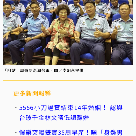
「阿姑」周遊到澎湖勞軍。圖／李朝永提供
更多新聞報導
5566小刀證實結束14年婚姻！ 認與
台玻千金林文晴低調離婚
愷樂突曝雙寶35周早產！曬「身邊男