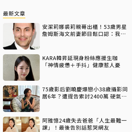
最新文章
安潔莉娜裘莉親哥出櫃！53歲男星
詹姆斯海文前妻節目鬆口認：我是
同志
KARA韓昇延現身粉絲應援生咖
「神情疲憊＋手抖」健康惹人憂
75歲影后劉曉慶爆戀小38歲攝影同
居6年？遭提告索討2400萬 硬氣反
擊絕不給
阿雅憶24歲失去爸爸「人生最難一
課」！最後告別話惹哭網友