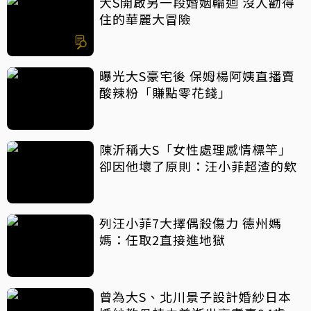
大S開啟另一段婚姻輪迴 沒人勸得
住的華麗大冒險
曝光大S豪宅後 保姆楊阿姨直播賣
酸辣粉「賺點零花錢」
陳沂稱大S「女性處理感情標竿」
卻因他壞了原則：汪小菲超渣的欸
列汪小菲7大擇偶殺傷力 德州媽
媽：任取2直接進地獄
曾為大S、北川景子設計婚紗日本