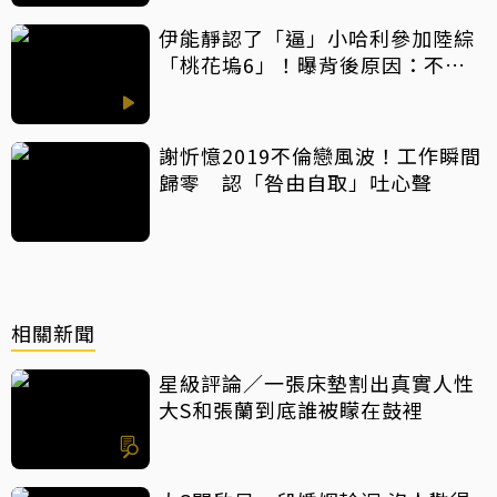
伊能靜認了「逼」小哈利參加陸綜
「桃花塢6」！曝背後原因：不希
望孩子過得太容易
謝忻憶2019不倫戀風波！工作瞬間
歸零 認「咎由自取」吐心聲
相關新聞
星級評論／一張床墊割出真實人性
大S和張蘭到底誰被矇在鼓裡