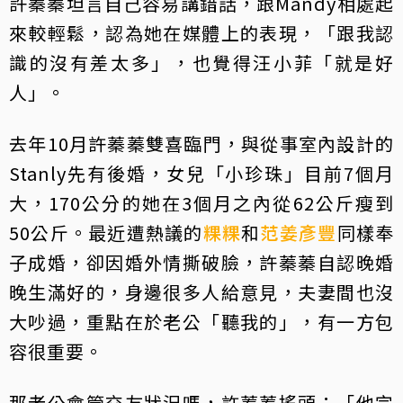
許蓁蓁坦言自己容易講錯話，跟Mandy相處起
來較輕鬆，認為她在媒體上的表現，「跟我認
識的沒有差太多」，也覺得汪小菲「就是好
人」。
去年10月許蓁蓁雙喜臨門，與從事室內設計的
Stanly先有後婚，女兒「小珍珠」目前7個月
大，170公分的她在3個月之內從62公斤瘦到
50公斤。最近遭熱議的
粿粿
和
范姜彥豐
同樣奉
子成婚，卻因婚外情撕破臉，許蓁蓁自認晚婚
晚生滿好的，身邊很多人給意見，夫妻間也沒
大吵過，重點在於老公「聽我的」，有一方包
容很重要。
那老公會管交友狀況嗎，許蓁蓁搖頭：「他完