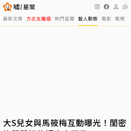
最新文章
方志友離婚
熱門星聞
藝人動態
電影
電視
大S兒女與馬筱梅互動曝光！閨密