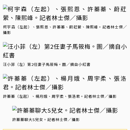
柯宇森（左起）、張熙恩、許蓁蓁、蔚葒縈、陳熙峰。記者林士傑／
攝影
汪小菲（左）第2任妻子馬筱梅。圖／摘自小紅書
許蓁蓁（左起）、楊月娥、周宇柔、張洛君。記者林士傑／攝影
許蓁蓁聊大S兒女。記者林士傑／攝影