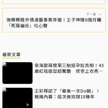
下一篇
→
捲粿粿婚外情演藝事業停擺！王子神隱8個月曬
「死蔭幽谷」吐心聲
最新文章
安海瑟薇懷第三胎挺孕肚亮相！43
歲紅毯造型超驚艷 挖空上衣秀孕
肚美翻
王彩樺認了「最後一次Do臉」！
親揭內幕：這次做完撐10幾年