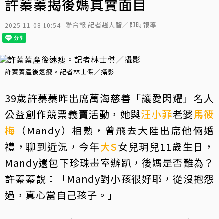
許蓁蓁揭後媽真實面目
聯合報 記者趙大智／即時報導
2025-11-08 10:54
許蓁蓁產後速瘦。記者林士傑／攝影
39歲許蓁蓁昨出席萬海慈善「讓愛閃耀」名人
公益創作競票義賣活動，她與
汪小菲
老婆
馬筱
梅
（Mandy）相熟，曾飛去大陸出席他倆婚
禮，聊到近況，今年
大S
女兒玥兒11歲生日，
Mandy還包下珍珠畫室辦趴，後媽是否難為？
許蓁蓁說：「Mandy對小孩很好耶，從沒抱怨
過，真心當自己孩子。」