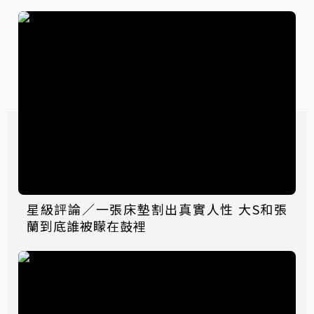
星級評論／一張床墊割出真實人性 大S和張
蘭到底誰被矇在鼓裡