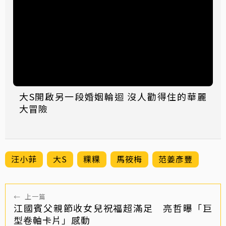
大S開啟另一段婚姻輪迴 沒人勸得住的華麗
大冒險
汪小菲
大S
粿粿
馬筱梅
范姜彥豐
←
上一篇
江國賓父親節收女兒祝福超滿足 亮哲曝「巨
型卷軸卡片」感動