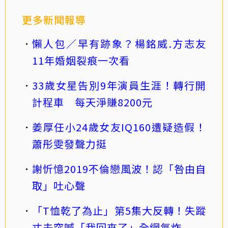
更多新聞報導
懶人包／早有跡象？楊銘威.方志友
11年婚姻裂痕一次看
33歲女星告別9年演員生涯！轉行開
計程車 每天淨賺8200元
姜厚任小24歲女友IQ160遭疑造假！
蕭彤雯發聲力挺
謝忻憶2019不倫戀風波！認「咎由自
取」吐心聲
「T恤乾了為止」第5集大反轉！失蹤
丈夫突喊「我回來了」全網氣炸