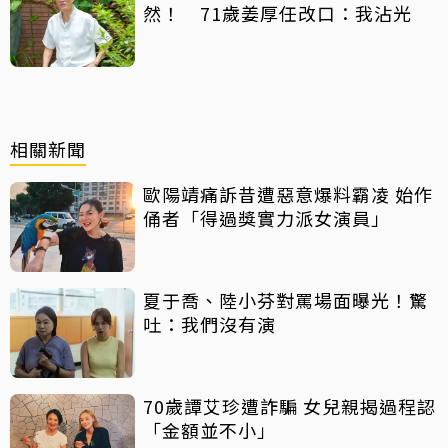
然！ 71歲姜厚任改口：我沾光
相關新聞
歐陽靖痛訴昔遭惡意爆料霸凌 始作
俑者「得過獎實力派女演員」
夏于喬、陸小芬對罵場面曝光！驚
吐：我們沒有演
70歲譚艾珍遭詐騙 女兒親揭過程認
「金額並不小」