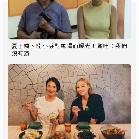
夏于喬、陸小芬對罵場面曝光！驚吐：我們
沒有演