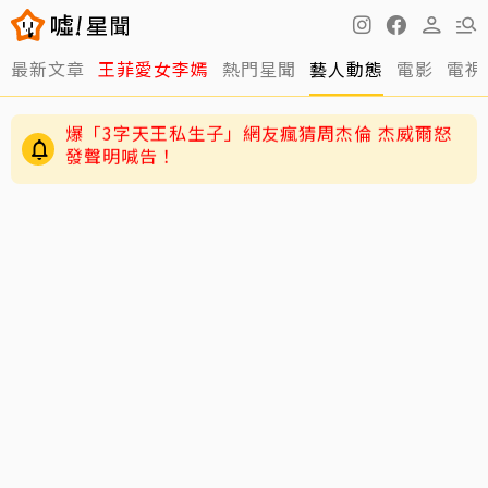
最新文章
王菲愛女李嫣
熱門星聞
藝人動態
電影
電視
71歲姜厚任戀上小2輪女友！ 她曝「七世因
緣」：3歲就認定是他
爆「3字天王私生子」網友瘋猜周杰倫 杰威爾怒
發聲明喊告！