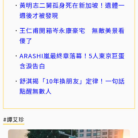
黃明志二舅孤身死在新加坡！遺體一
週後才被發現
王仁甫開箱岑永康豪宅 無敵美景看
傻了
ARASHI嵐最終章落幕！5人東京巨蛋
含淚告白
舒淇揭「10年換朋友」定律！一句話
點醒無數人
#譚艾珍