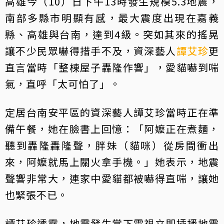
高雄今（10）日下午13時發生規模5.3地震，
南部多縣市明顯有感，最大震度出現在嘉義
縣、高雄與台南，達到4級。突如其來的搖晃
讓不少民眾嚇得措手不及，資深藝人
譚艾珍
更
直言當時「整棟屋子轟隆作響」，愛貓嚇到喘
氣，直呼「太可怕了」。
定居台南安平區的資深藝人譚艾珍當時正在準
備午餐，她在臉書上回憶：「阿嬤正在煮麵，
聽到轟隆轟隆聲，胖妹（貓咪）從房間衝出
來，阿嬤就馬上關火拿手機。」她表示，地震
聲響非常大，連家中愛貓都被嚇得直喘，讓她
也緊張不已。
譚艾珍透露，地震發生當下電視立即插播地震