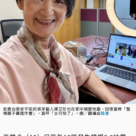
定居台南安平區的資深藝人譚艾珍也在家中親歷地震，回憶當時「整
棟屋子轟隆作響」，直呼「太可怕了」。圖／翻攝自
臉書