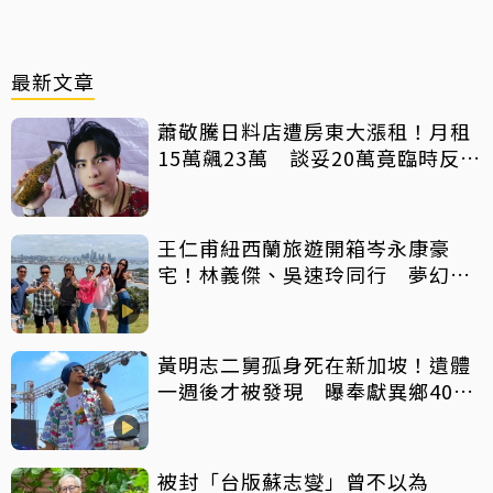
最新文章
蕭敬騰日料店遭房東大漲租！月租
15萬飆23萬 談妥20萬竟臨時反悔
不續租
王仁甫紐西蘭旅遊開箱岑永康豪
宅！林義傑、吳速玲同行 夢幻美
景全曝光
黃明志二舅孤身死在新加坡！遺體
一週後才被發現 曝奉獻異鄉40年
人生
被封「台版蘇志燮」曾不以為