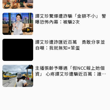
譚艾珍驚爆遭詐騙「金額不小」 警
曝恐怖內幕：被騙2次
譚艾珍遭詐匯近百萬 勇敢分享並
自嘲：我就無知+笨蛋
主播張齡予曝遇「假NCC報上她個
資」 心疼譚艾珍遭騙近百萬：誰還
敢再當好人！