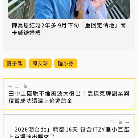
陳喬恩結婚2年多 9月下旬「重回定情地」蘭
卡威辦婚禮
夏于喬
譚艾珍
陸小芬
←
上一篇
田中圭擺脫不倫風波大復出！靠撲克牌副業與
積蓄成功還清上億違約金
下一篇
→
「2026潮台北」嗨翻16天 包含ITZY登小巨蛋
上百場演出要來了