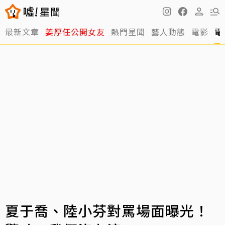
最新文章
姜厚任公開女友
熱門星聞
藝人動態
電影
電
夏于喬、陸小芬對罵場面曝光！