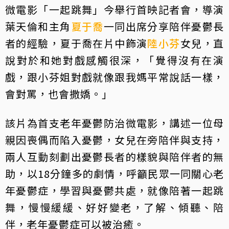
微電影「一起跳舞」今舉行首映記者會，導演
葉天倫和主角
夏于喬
一同出席分享陪伴憂鬱長
者的經驗，夏于喬在片中飾演
陸小芬
女兒，直
說對於和她對戲感觸很深，「覺得沒有在演
戲，跟小芬姐對戲就像跟我媽平常說話一樣，
會對罵，也會撒嬌。」
該片為首支老年憂鬱防治微電影，講述一位母
親因喪偶而陷入憂鬱，女兒在旁陪伴與支持，
兩人互動刻劃出憂鬱長者的樣貌與陪伴者的無
助，以18分鐘多的劇情，呼籲民眾一同關心老
年憂鬱症，學習與憂鬱共處，就像陪著一起跳
舞，慢慢緩緩、好好變老，了解、傾聽、陪
伴，老年憂鬱症可以被治癒。