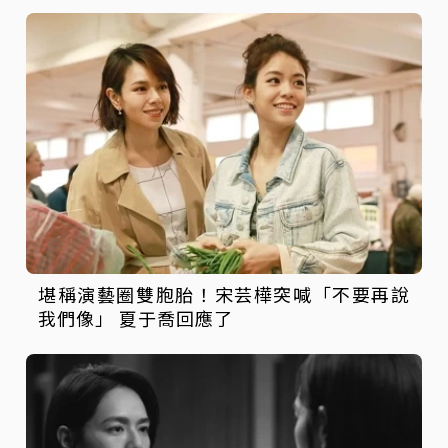
堪稱演藝圈雙胞胎！宋芸樺突喊「不要再說
我們像」 夏于喬回應了