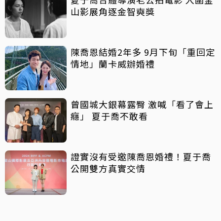
山影展角逐金智奭獎
陳喬恩結婚2年多 9月下旬「重回定
情地」蘭卡威辦婚禮
曾國城大銀幕露臀 激喊「看了會上
癮」 夏于喬不敢看
證實沒有受邀陳喬恩婚禮！夏于喬
公開雙方真實交情