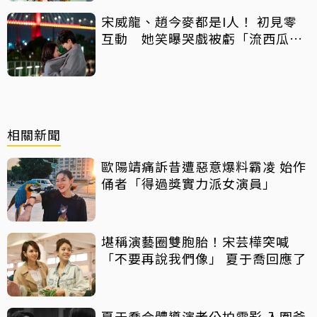
宋威龍、趙今麥都是I人！ 初見零
互動 她笑曝哭戲被虧「流西瓜
汁」
相關新聞
歐陽靖痛訴昔遭惡意爆料霸凌 始作
俑者「得過獎實力派女演員」
堪稱演藝圈雙胞胎！宋芸樺突喊
「不要再說我們像」 夏于喬回應了
夏于喬合體導演老公拍電影 入圍釜