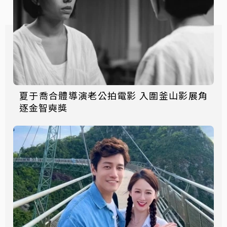
夏于喬合體導演老公拍電影 入圍釜山影展角
逐金智奭獎