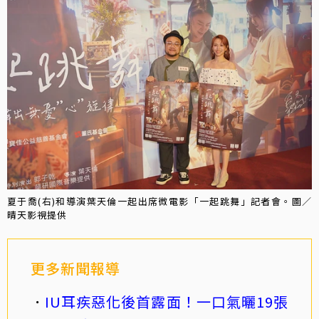
夏于喬(右)和導演葉天倫一起出席微電影「一起跳舞」記者會。圖／
晴天影視提供
更多新聞報導
IU耳疾惡化後首露面！一口氣曬19張