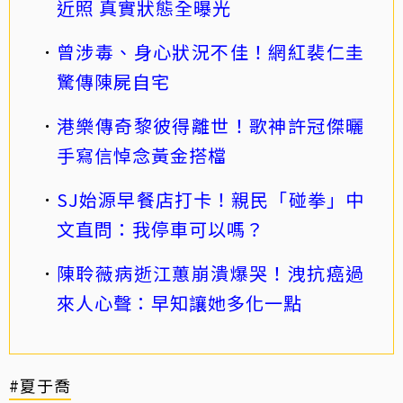
近照 真實狀態全曝光
曾涉毒、身心狀況不佳！網紅裴仁圭
驚傳陳屍自宅
港樂傳奇黎彼得離世！歌神許冠傑曬
手寫信悼念黃金搭檔
SJ始源早餐店打卡！親民「碰拳」中
文直問：我停車可以嗎？
陳聆薇病逝江蕙崩潰爆哭！洩抗癌過
來人心聲：早知讓她多化一點
#夏于喬