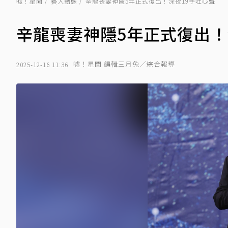
噓！星聞
藝人動態
辛龍喪妻神隱5年正式復出！深夜19字吐心聲
辛龍喪妻神隱5年正式復出！
噓！星聞 編輯三月兔／綜合報導
2025-12-16 11:36