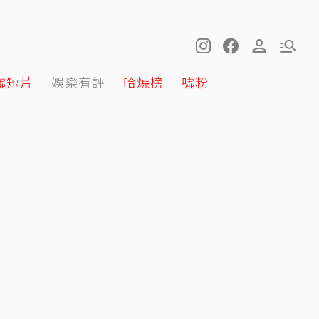
噓短片
娛樂有評
哈燒榜
噓粉