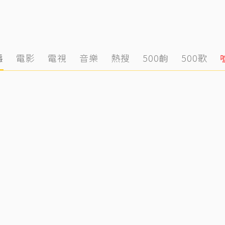
態
電影
電視
音樂
熱搜
500齣
500歌