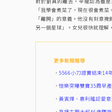
對於劉真的離去，辛龍認為雖是
「我學會煮菜了，現在很會煮菜
「離開」的意義。他沒有刻意掩
另一個星球」。女兒很快就理解
更多新聞報導
5566小刀證實結束1
愷樂突曝雙寶35周早
黃寅燁、惠利確認愛意
直播主肥大叔46歲驟