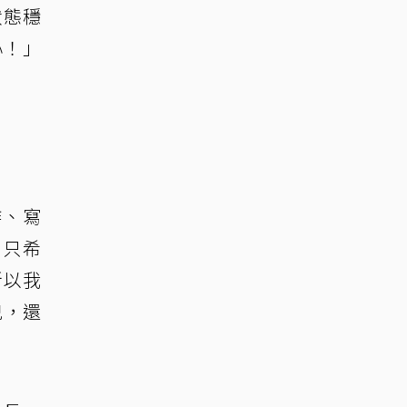
狀態穩
心！」
作、寫
，只希
所以我
兒，還