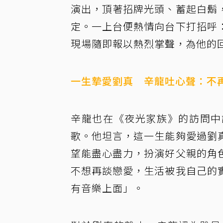
演出，頂著招牌光頭、蓄起白鬍
定。一上台便熱情向台下打招呼
現場隨即報以熱烈掌聲，為他的
一生摯愛劉真 辛龍吐心聲：不
辛龍也在《夜光家族》的訪問中
歌。他坦言，這一生能夠愛過劉
望能盡心盡力，扮演好父親的角
不想再談戀愛，生活被我自己的
有音樂上面」。