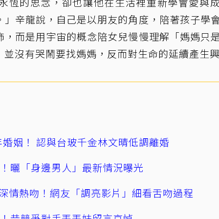
永恆的思念，卻也讓他在生活裡重新學會愛與
。」辛龍說，自己是以朋友的角度，陪著孩子學
飾，而是用宇宙的概念陪女兒慢慢理解「媽媽只
，並沒有哭鬧要找媽媽，反而對生命的延續產生
4年婚姻！ 認與台玻千金林文晴低調離婚
產！曬「身邊男人」最新情況曝光
深情熱吻！網友「調亮影片」細看舌吻過程
逝！昔競爭對手丟丟妹留言哀悼