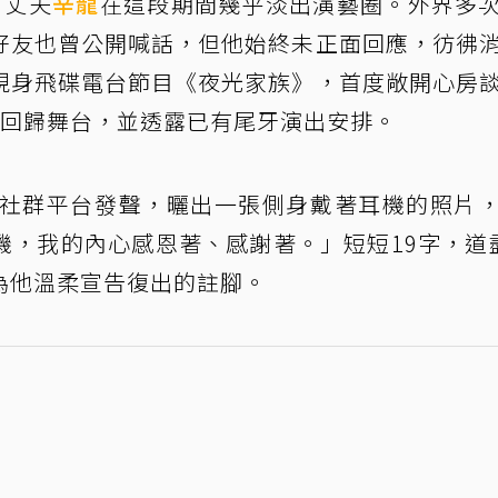
，丈夫
辛龍
在這段期間幾乎淡出演藝圈。外界多
好友也曾公開喊話，但他始終未正面回應，彷彿
現身飛碟電台節目《夜光家族》，首度敞開心房
步回歸舞台，並透露已有尾牙演出安排。
過社群平台發聲，曬出一張側身戴著耳機的照片
機，我的內心感恩著、感謝著。」短短19字，道
為他溫柔宣告復出的註腳。