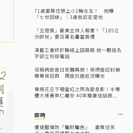
71歲姜厚任戀上小2輪女友！ 她曝
「七世因緣」：3歲就認定是他
「五燈獎」最美主持人報喜！「185公
分帥兒」要百萬名畫當賀禮
演藝工會終於聯絡上田路路 她一聽這名
字卻立刻掛電話
母親病逝昔日家醜再掀！侯炳瑩認封鎖
哥哥侯冠群 兩度抗癌近況曝光
華視花旦于珊當紅之際為愛息影！半導
體大佬黃崇仁離世 40年寵妻佳話掀...
即時
！
遭提醒慎防「騙財騙色」 姜厚任笑
真