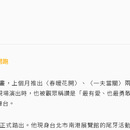
開跑
畫，上個月推出〈春暖花開〉、〈一夫當關〉
現場演出時，也被觀眾稱讚是「最有愛、也最勇
舞台。
日正式踏出。他現身台北市南港展覽館的尾牙活