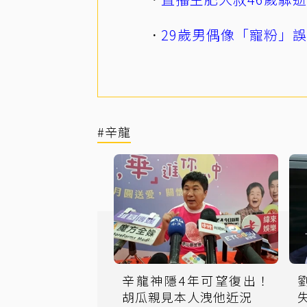
29歲男偶像「寵粉」
#辛龍
辛龍神隱4年可望復出！
胡瓜親見本人洩他近況