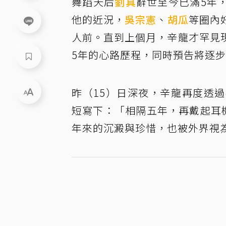
舞蹈天后
劉真
辭世至今已滿5年
他的近況，
吳宗憲
、
胡瓜
等圈內
人前。直到上個月，辛龍才罕見
5年的心路歷程，同時預告將逐
昨（15）日深夜，辛龍再度透
短寫下：「相隔五年，再戴起耳
年來的沉澱與珍惜，也被外界視