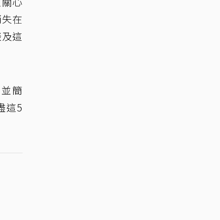
次關心
消失在
談及這
，並簡
盡這5