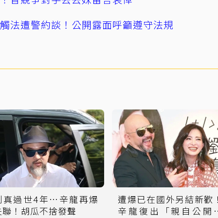
誤觸法遭警約談！公開露面呼籲遵守法規
劉真過世4年…辛龍再爆
遭爆已在國外另結新歡
失聯！胡瓜不捨發聲
辛龍復出「親自公開