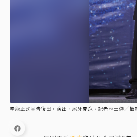
辛龍正式宣告復出，演出、尾牙開跑。記者林士傑／攝