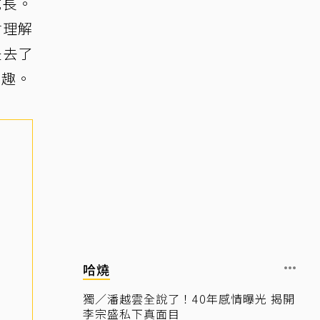
成長。
會理解
是去了
興趣。
哈燒
獨／潘越雲全說了！40年感情曝光 揭開
李宗盛私下真面目