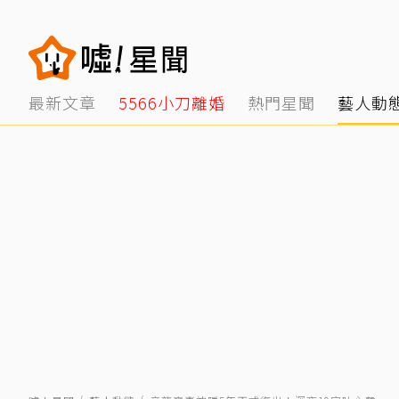
最新文章
5566小刀離婚
熱門星聞
藝人動