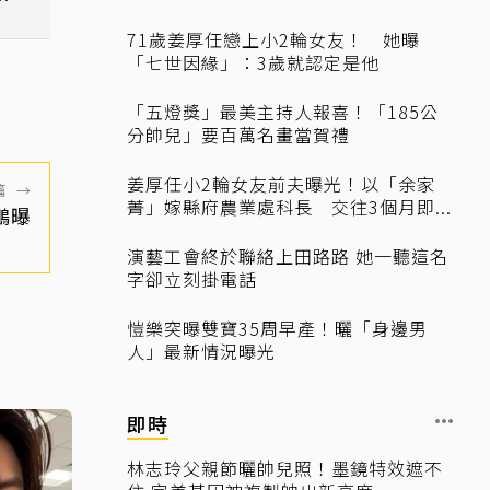
71歲姜厚任戀上小2輪女友！ 她曝
「七世因緣」：3歲就認定是他
「五燈獎」最美主持人報喜！「185公
分帥兒」要百萬名畫當賀禮
姜厚任小2輪女友前夫曝光！以「余家
篇
→
菁」嫁縣府農業處科長 交往3個月即...
鵬曝
演藝工會終於聯絡上田路路 她一聽這名
字卻立刻掛電話
愷樂突曝雙寶35周早產！曬「身邊男
人」最新情況曝光
即時
林志玲父親節曬帥兒照！墨鏡特效遮不