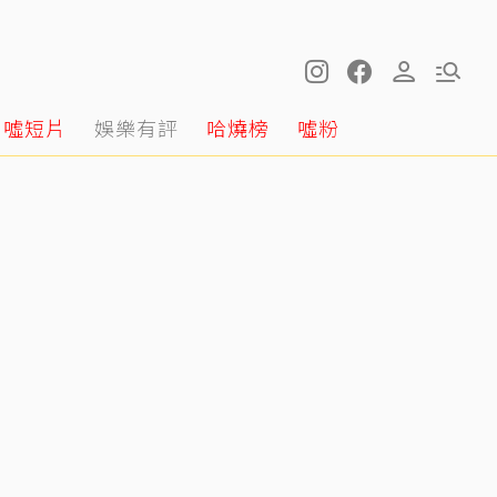
噓短片
娛樂有評
哈燒榜
噓粉