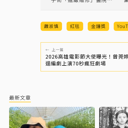
曝光
蕭淑慎
紅毯
金鐘獎
You
←
上一篇
2026高雄電影節大使曝光！曾莞
遢編劇上演70秒瘋狂劇場
最新文章