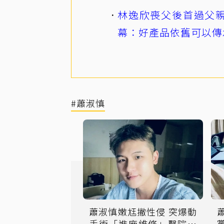
林逸欣喪父後首過父親
幕：好產品依舊可以傳
#蕭淑慎
蕭淑慎嫩尪撇性侵 突爆動
手術「進廠維修」醫院照