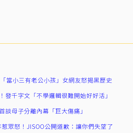
爆「當小三有老公小孩」女網友怒揭黑歷史
！發千字文「不學邏輯很難開始好好活」
首談母子分離內幕「巨大傷痛」
0週年惹眾怒！JISOO公開道歉：讓你們失望了