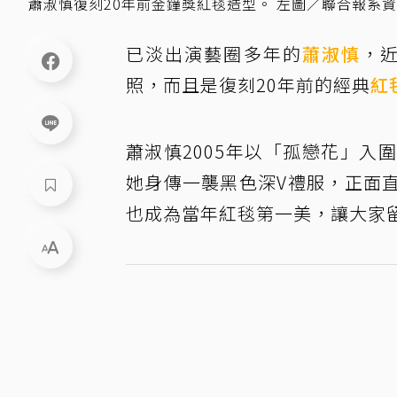
蕭淑慎復刻20年前金鐘獎紅毯造型。 左圖／聯合報系
已淡出演藝圈多年的
蕭淑慎
，
照，而且是復刻20年前的經典
紅
蕭淑慎2005年以「孤戀花」入
她身傳一襲黑色深V禮服，正面
也成為當年紅毯第一美，讓大家