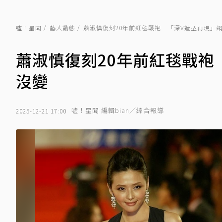
噓！星聞
藝人動態
蕭淑慎復刻20年前紅毯戰袍 「深V造型再現」
蕭淑慎復刻20年前紅毯戰袍
沒變
噓！星聞 編輯bian／綜合報導
2025-12-21 17:00