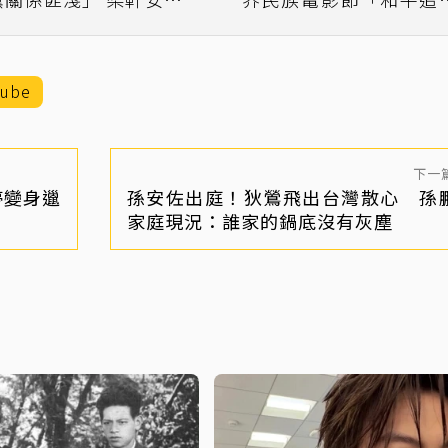
急撇清
曲」
Tube
下一
婷變身邋
孫安佐出庭！狄鶯飛出台灣散心 孫
家庭現況：誰家的鍋底沒有灰塵