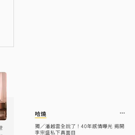
哈燒
獨／潘越雲全說了！40年感情曝光 揭開
世
李宗盛私下真面目
想