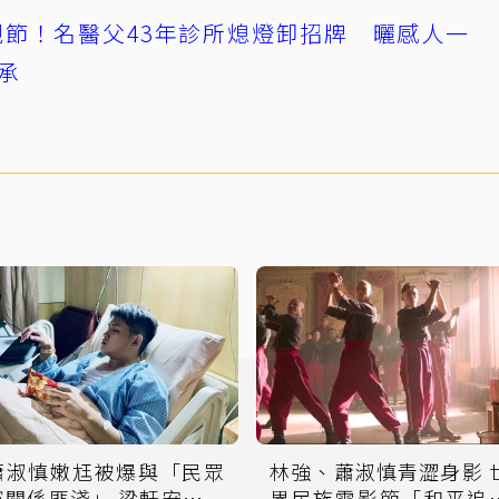
節！名醫父43年診所熄燈卸招牌 曬感人一
承
蕭淑慎嫩尪被爆與「民眾
林強、蕭淑慎青澀身影 
黨關係匪淺」 梁軒安術後
界民族電影節「和平追