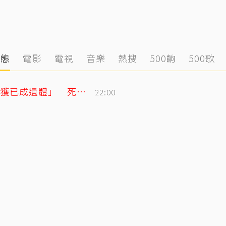
動態
電影
電視
音樂
熱搜
500齣
500歌
泰男團成員驚傳離世！清晨騎車失聯「尋獲已成遺體」 死因待調查
22:00