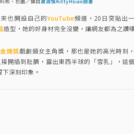
資料照，右圖／擷自
蕭淑慎KittyHsiao臉書
近來也開設自己的
YouTube
頻道，20日突貼出
毯
造型，她的好身材完全沒變，讓網友都為之讚
圍
金鐘獎
戲劇類女主角獎，那也是她的高光時刻
直接開插到肚臍，露出東西半球的「雪乳」，這
留下深刻印象。