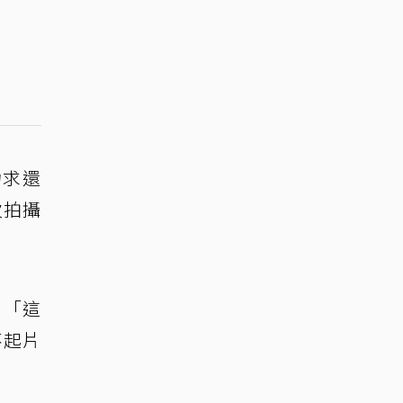
力求還
次拍攝
、「這
不起片