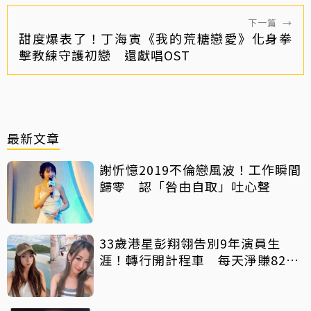
下一篇
→
甜度爆表了！丁海寅《我的荒糖戀愛》化身拳
擊教練守護初戀 還獻唱OST
最新文章
謝忻憶2019不倫戀風波！工作瞬間
歸零 認「咎由自取」吐心聲
33歲港星彭翔翎告別9年演員生
涯！轉行開計程車 每天淨賺8200
元「收入反而更穩定」