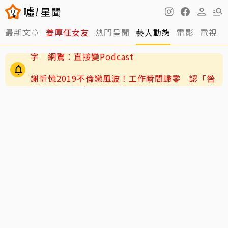
老高與小茉新片「AI圖片也沒了」全程黑底白
最新文章
姜厚任女友
熱門星聞
藝人動態
電影
電視
字 網驚：直接變Podcast
謝忻憶2019不倫戀風波！工作瞬間歸零 認「咎
由自取」吐心聲