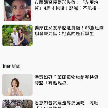
布蘭妮驚爆整形失敗！「左眼垮
掉」4周才恢復！怒喊：不能相信
任何人
姜厚任女友學歷遭質疑！68歲班鐵
翔發聲力挺：她真的是我學生
相關新聞
潘慧如砸千萬開寵物旅館獲特優
發聲「有點難搞」
潘慧如昔試鏡遭導演強吻 噁吐