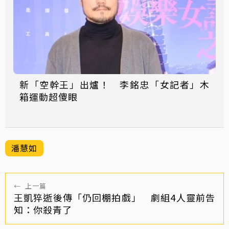
新「空幹王」出爐！ 李銘忠「女記者」木
箱運動超傻眼
潘慧如
←
上一篇
王凱猝逝後傳「仍回棚拍戲」 劇組4人靈前告
知：你殺青了