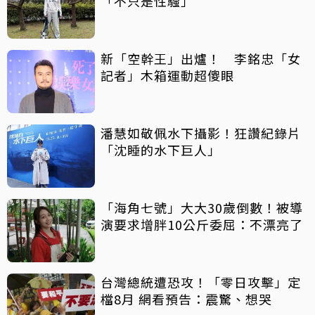
「不只是性騷」
新「空幹王」出爐！ 李銘忠「女
記者」木箱運動超傻眼
潘慧如敬佩水下攝影！狂讚紀錄片
「沈睡的水下巨人」
「海角七號」大大30歲倒數！被導
演要求增胖10公斤委屈：不漂亮了
台灣總統遭恐攻！「零日攻擊」定
檔8月 網看預告：震驚、想哭