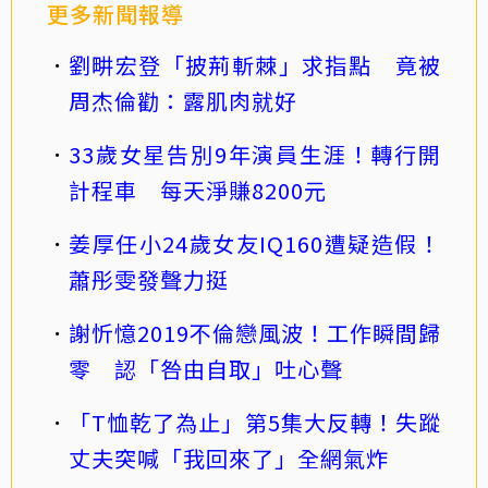
更多新聞報導
劉畊宏登「披荊斬棘」求指點 竟被
周杰倫勸：露肌肉就好
33歲女星告別9年演員生涯！轉行開
計程車 每天淨賺8200元
姜厚任小24歲女友IQ160遭疑造假！
蕭彤雯發聲力挺
謝忻憶2019不倫戀風波！工作瞬間歸
零 認「咎由自取」吐心聲
「T恤乾了為止」第5集大反轉！失蹤
丈夫突喊「我回來了」全網氣炸