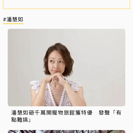
#潘慧如
潘慧如砸千萬開寵物旅館獲特優 發聲「有
點難搞」