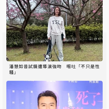
潘慧如昔試鏡遭導演強吻 噁吐「不只是性
騷」