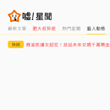
最新文章
肥大叔猝逝
熱門星聞
藝人動態
周渝民護女超狂！放話未來女婿千萬聘金
快訊