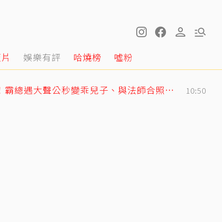
短片
娛樂有評
哈燒榜
噓粉
GD私下反差萌藏不住！霸總遇大聲公秒變乖兒子、與法師合照掀網暴動
10:50