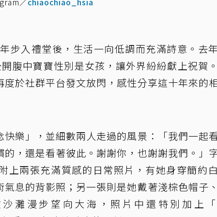
ram／
chiaochiao_hsia
19年步入禮堂後，生活一向低調而充滿詩意。去
公開腹中寶寶性別是女孩，讓外界紛紛獻上祝賀
再度於社群平台發文放閃，感性分享這十年來的
念快樂」，並細數兩人走過的風景：「我們一起
慣的，還是看著彼此。謝謝你，也謝謝我們。」
附上兩張充滿質感的日常照片，有她身穿簡約
術氣息的背影照；另一張則是她戴著淺棕色帽子
沙灘漫步望向大海，照片中還特別加上「1