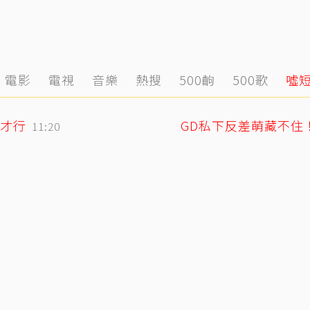
電影
電視
音樂
熱搜
500齣
500歌
噓
才行
11:20