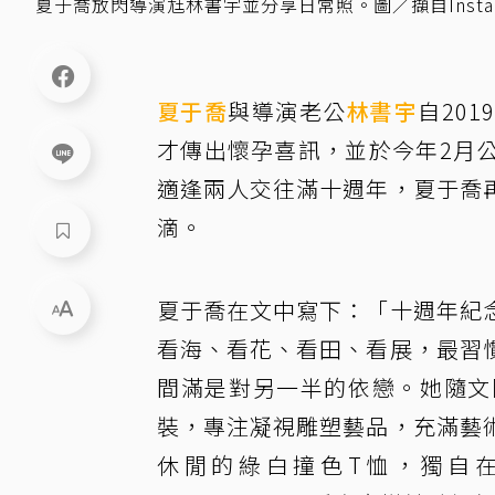
夏于喬放閃導演尪林書宇並分享日常照。圖／擷自Instag
夏于喬
與導演老公
林書宇
自20
才傳出懷孕喜訊，並於今年2月
適逢兩人交往滿十週年，夏于喬
滴。
夏于喬在文中寫下：「十週年紀
看海、看花、看田、看展，最習
間滿是對另一半的依戀。她隨文
裝，專注凝視雕塑藝品，充滿藝
休閒的綠白撞色T恤，獨自在