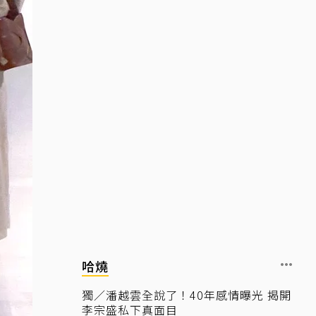
哈燒
獨／潘越雲全說了！40年感情曝光 揭開
李宗盛私下真面目