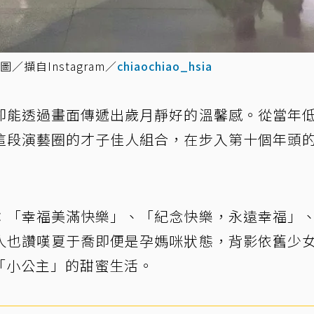
擷自Instagram／
chiaochiao_hsia
卻能透過畫面傳遞出歲月靜好的溫馨感。從當年
這段演藝圈的才子佳人組合，在步入第十個年頭
：「幸福美滿快樂」、「紀念快樂，永遠幸福」
人也讚嘆夏于喬即便是孕媽咪狀態，背影依舊少
「小公主」的甜蜜生活。