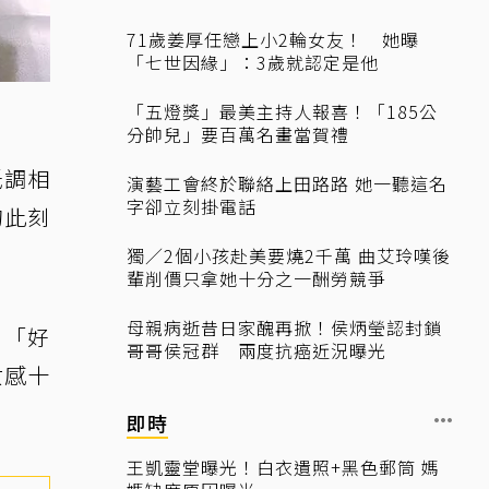
71歲姜厚任戀上小2輪女友！ 她曝
「七世因緣」：3歲就認定是他
「五燈獎」最美主持人報喜！「185公
分帥兒」要百萬名畫當賀禮
低調相
演藝工會終於聯絡上田路路 她一聽這名
字卻立刻掛電話
的此刻
獨／2個小孩赴美要燒2千萬 曲艾玲嘆後
輩削價只拿她十分之一酬勞競爭
母親病逝昔日家醜再掀！侯炳瑩認封鎖
、「好
哥哥侯冠群 兩度抗癌近況曝光
女感十
即時
王凱靈堂曝光！白衣遺照+黑色郵筒 媽