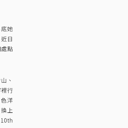
年底她
。近日
相處點
看山、
字裡行
白色洋
、換上
0th