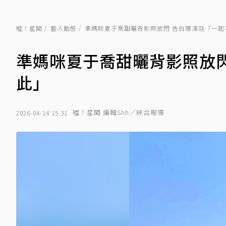
噓！星聞
藝人動態
準媽咪夏于喬甜曬背影照放閃 告白導演尪「一起
準媽咪夏于喬甜曬背影照放
此」
噓！星聞 編輯Shh／綜合報導
2026-04-14 15:31