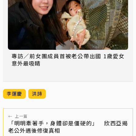
專訪／前女團成員首被老公帶出國 1歲愛女
意外最吸睛
李運慶
洪詩
←
上一篇
「明明牽著手，身體卻是僵硬的」 欣西亞揭
老公外遇後修復真相