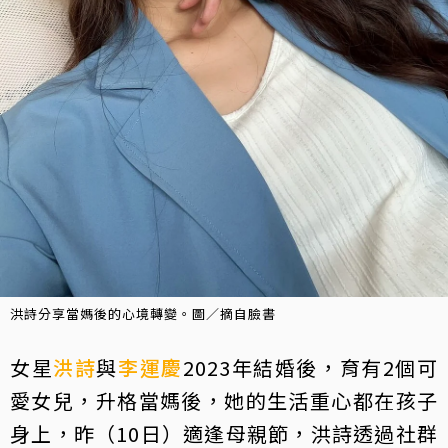
洪詩分享當媽後的心境轉變。圖／摘自臉書
女星
洪詩
與
李運慶
2023年結婚後，育有2個可
愛女兒，升格當媽後，她的生活重心都在孩子
身上，昨（10日）適逢母親節，洪詩透過社群