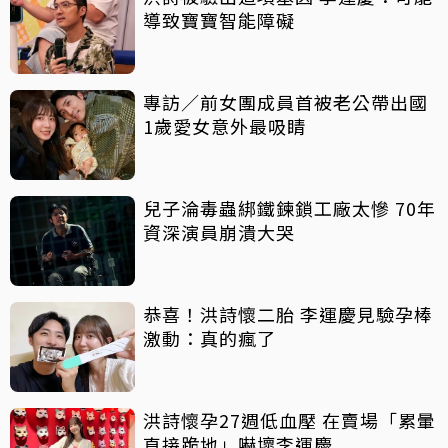
導致寶寶智能障礙
專訪／前女團成員首被老公帶出國
1歲愛女意外最吸睛
兒子淪毒蟲綁鐵鍊鎖工廠太慘 70年
資深演員崩潰大哭
恭喜！洪詩懷二胎 李運慶見驗孕棒
激動：真的瘋了
洪詩懷孕27週低血壓 在賣場「累暈
直接跪地」嚇壞李運慶