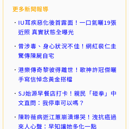
更多新聞報導
IU耳疾惡化後首露面！一口氣曬19張
近照 真實狀態全曝光
曾涉毒、身心狀況不佳！網紅裴仁圭
驚傳陳屍自宅
港樂傳奇黎彼得離世！歌神許冠傑曬
手寫信悼念黃金搭檔
SJ始源早餐店打卡！親民「碰拳」中
文直問：我停車可以嗎？
陳聆薇病逝江蕙崩潰爆哭！洩抗癌過
來人心聲：早知讓她多化一點