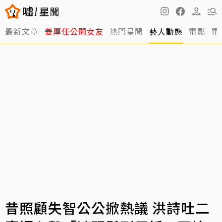
最新文章
姜厚任公開女友
熱門星聞
藝人動態
電影
電
昔照顧失智公公掀熱議 洪詩吐二