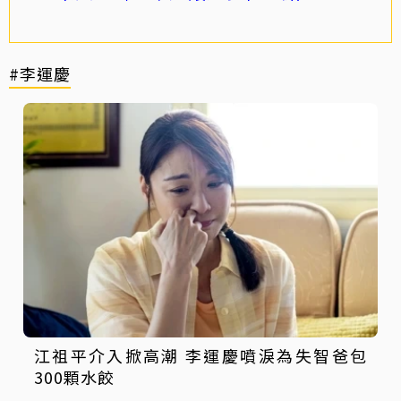
#李運慶
江祖平介入掀高潮 李運慶噴淚為失智爸包
300顆水餃