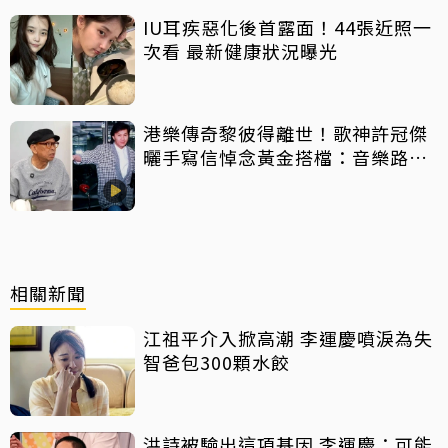
IU耳疾惡化後首露面！44張近照一
次看 最新健康狀況曝光
港樂傳奇黎彼得離世！歌神許冠傑
曬手寫信悼念黃金搭檔：音樂路上
感恩有您
相關新聞
江祖平介入掀高潮 李運慶噴淚為失
智爸包300顆水餃
洪詩被驗出這項基因 李運慶：可能