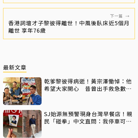
下一篇
→
香港詞壇才子黎彼得離世！中風後臥床近5個月
離世 享年76歲
最新文章
乾爹黎彼得病逝！黃宗澤慟悼：他
希望大家開心 昔曾出手救急數十
萬手術費
SJ始源無預警現身台灣早餐店！親
民「碰拳」中文直問：我停車可以
嗎？