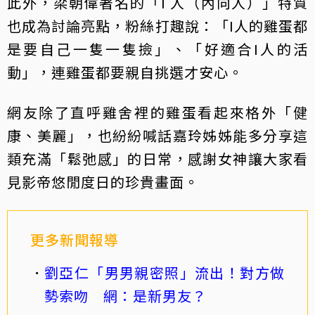
此外，梁朝偉著名的「I 人（內向人）」特質
也成為討論亮點，粉絲打趣說：「I人的雞蛋都
是要自己一隻一隻撿」、「好適合I人的活
動」，連雞蛋都要親自挑選才安心。
網友除了直呼雞舍裡的雞蛋看起來格外「健
康、美麗」，也紛紛喊話嘉玲姊姊能多分享這
類充滿「鬆弛感」的日常，感謝女神讓大家看
見影帝悠閒度日的珍貴畫面。
更多新聞報導
劉亞仁「男男親密照」流出！對方做
勢索吻 網：是新男友？