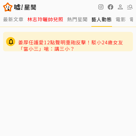
最新文章
林志玲曬帥兒照
熱門星聞
藝人動態
電影
電
姜厚任護愛12點聲明重砲反擊！駁小24歲女友
「當小三」嗆：講三小？
和周子瑜、葉舒華一同競爭 台灣林莎首度入圍全
球百大美女