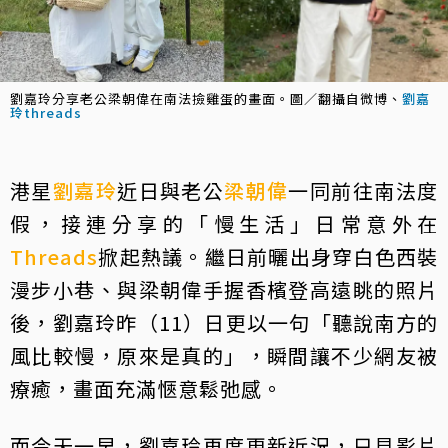
劉嘉玲分享老公梁朝偉在南法撿雞蛋的畫面。圖／翻攝自微博、
劉嘉
玲threads
港星
劉嘉玲
近日與老公
梁朝偉
一同前往南法度
假，接連分享的「慢生活」日常意外在
Threads
掀起熱議。繼日前曬出身穿白色西裝
漫步小巷、與梁朝偉手握香檳登高遠眺的照片
後，劉嘉玲昨（11）日更以一句「聽說南方的
風比較慢，原來是真的」，瞬間讓不少網友被
療癒，畫面充滿愜意鬆弛感。
而今天一早，劉嘉玲再度更新近況，只見影片