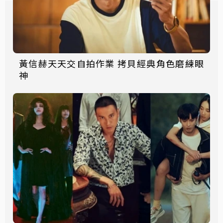
黃信赫天天交自拍作業 拷貝經典角色磨練眼
神