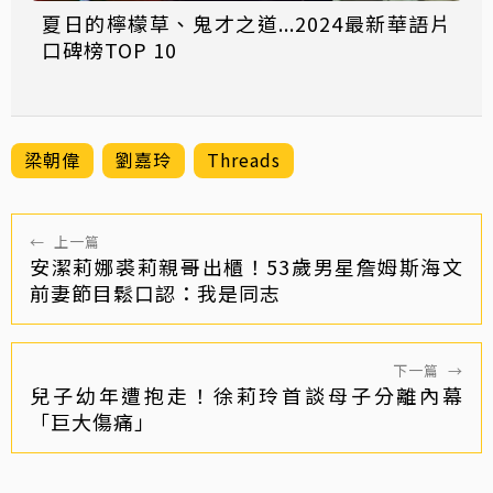
夏日的檸檬草、鬼才之道...2024最新華語片
口碑榜TOP 10
梁朝偉
劉嘉玲
Threads
←
上一篇
安潔莉娜裘莉親哥出櫃！53歲男星詹姆斯海文
前妻節目鬆口認：我是同志
下一篇
→
兒子幼年遭抱走！徐莉玲首談母子分離內幕
「巨大傷痛」