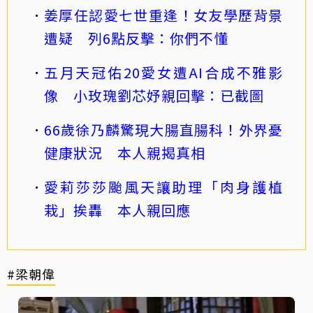
姜厚任認愛七世重逢！女友學歷背景
遭疑 列6點反擊：你們不懂
五月天冠佑20愛女遭AI合成不雅影
像 小玫瑰劉芯妤親回擊：已截圖
66歲徐乃麟驚現大腸直腸科！外界憂
健康狀況 本人親揭真相
愛莉莎莎颱風天讓助理「肉身護植
栽」挨轟 本人親回應
#梁朝偉