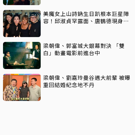
美魔女上山詩鈉生日趴根本巨星陣
容！邱淑貞罕露面、唐鶴德現身給
擁抱
梁朝偉、郭富城大銀幕對決 「雙
白」動畫電影前進台中
梁朝偉、劉嘉玲曼谷遇大前輩 被曝
重回結婚紀念地不丹