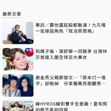
最新文章
專訪／要他露屁股都敢演！九孔唯
一拒接這角色「我沒那資格」
和周子瑜、葉舒華一同競爭 台灣林
莎首度入圍全球百大美女
謝金燕父親節發文…「原本打一堆
字」卻刪掉 分享豬哥亮歌廳秀歌
曲懷念
練HYROX練到雙手全是繭！夏和熙
拍戲不能拍特寫