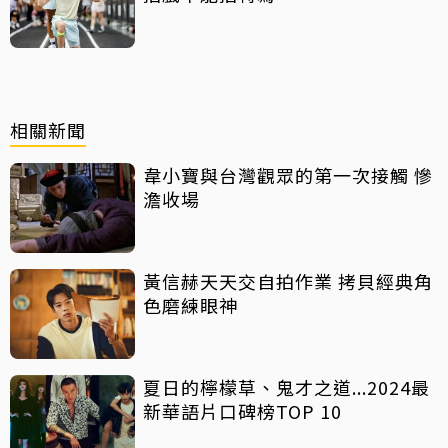
相關新聞
韋小寶與台灣觀眾的第一次接觸 慘
澹收場
黃信赫天天交自拍作業 拷貝經典角
色磨練眼神
夏日的檸檬草、鬼才之道...2024最
新華語片口碑榜TOP 10