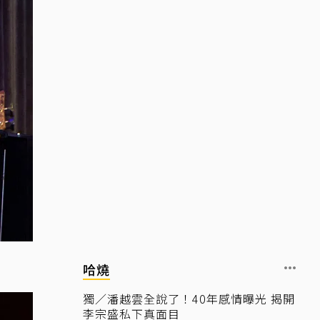
哈燒
獨／潘越雲全說了！40年感情曝光 揭開
李宗盛私下真面目