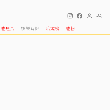
噓短片
娛樂有評
哈燒榜
噓粉