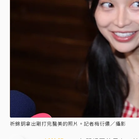
祈錦鈅拿出剛打完醫美的照片。記者梅衍儂／攝影