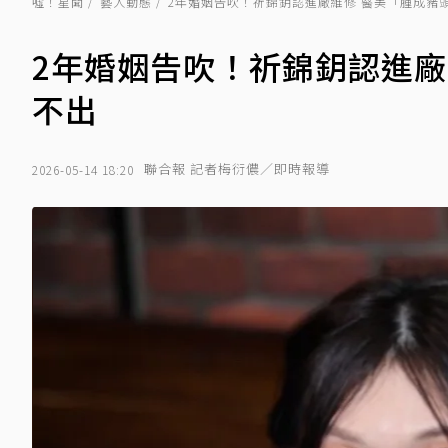
噓！星聞
藝人動態
2年婚姻告吹！祈錦鈅認進廠維修 醫美「腫成豬
2年婚姻告吹！祈錦鈅認進廠
不出
聯合報 記者梅衍儂／即時報導
2026-05-14 18:20