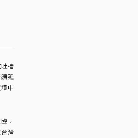
被吐槽
持續延
環境中
來臨，
來台灣