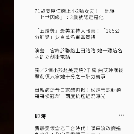
71歲姜厚任戀上小2輪女友！ 她曝
「七世因緣」：3歲就認定是他
「五燈獎」最美主持人報喜！「185公
分帥兒」要百萬名畫當賀禮
演藝工會終於聯絡上田路路 她一聽這名
字卻立刻掛電話
獨／2個小孩赴美要燒2千萬 曲艾玲嘆後
輩削價只拿她十分之一酬勞競爭
母親病逝昔日家醜再掀！侯炳瑩認封鎖
哥哥侯冠群 兩度抗癌近況曝光
即時
賈靜雯懷念老三台時代！嘆串流改變追