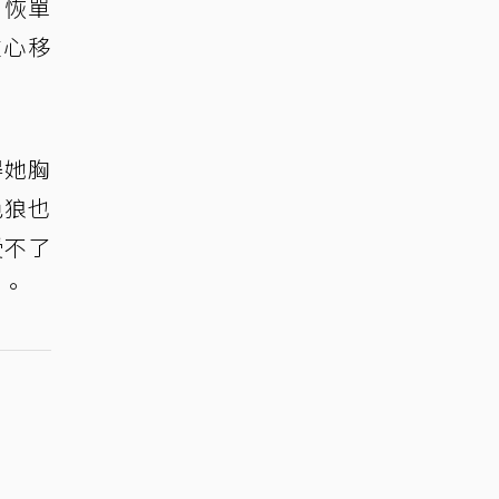
。恢單
重心移
得她胸
色狼也
受不了
」。