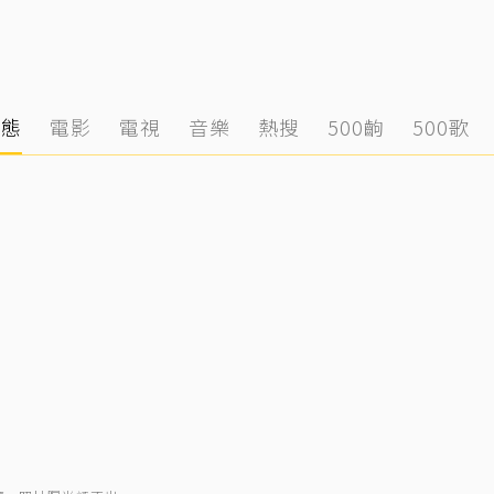
動態
電影
電視
音樂
熱搜
500齣
500歌