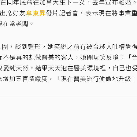
，並在同年底飛往加拿大生下一女，去年宣布離婚
日出席好友
阜東昇
發片記者會，表示現在將事業
現在當老闆。
上圍，談到整形，她笑說之前有被合夥人吐槽覺
而不是真的想做醫美的客人，她開玩笑反嗆：「
只愛純天然，結果天天泡在醫美環境裡，自己也
來增加五官精緻度，「現在醫美流行偷偷地升級