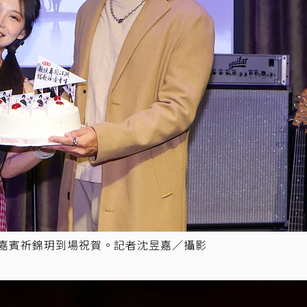
，嘉賓祈錦玥到場祝賀。記者沈昱嘉／攝影