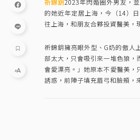
祈錦鈅
2023年閃婚圈外男友
的她近年定居上海，今（14）
往上海，和朋友合夥投資醫美，
祈錦鈅擁亮眼外型、G奶的傲人
部太大，只會吸引來一堆色狼，
會愛漂亮。」她原本不愛醫美，
誘惑，前陣子填充眉弓和臉頰，