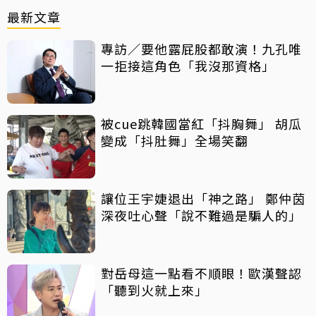
最新文章
專訪／要他露屁股都敢演！九孔唯
一拒接這角色「我沒那資格」
被cue跳韓國當紅「抖胸舞」 胡瓜
變成「抖肚舞」全場笑翻
讓位王宇婕退出「神之路」 鄭仲茵
深夜吐心聲「說不難過是騙人的」
對岳母這一點看不順眼！歐漢聲認
「聽到火就上來」