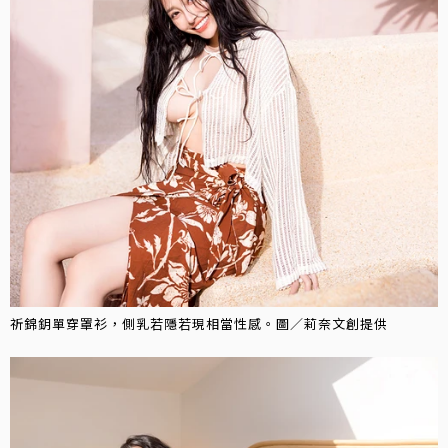
祈錦鈅單穿罩衫，側乳若隱若現相當性感。圖／莉奈文創提供