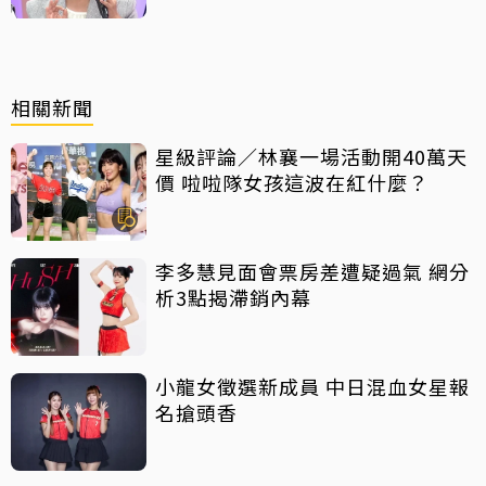
相關新聞
星級評論／林襄一場活動開40萬天
價 啦啦隊女孩這波在紅什麼？
李多慧見面會票房差遭疑過氣 網分
析3點揭滯銷內幕
小龍女徵選新成員 中日混血女星報
名搶頭香