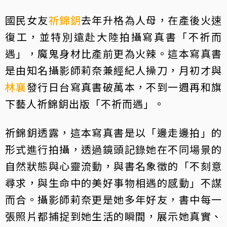
國民女友
祈錦鈅
去年升格為人母，在產後火速
復工，並特別遠赴大陸拍攝寫真書「不祈而
遇」，魔鬼身材比產前更為火辣。這本寫真書
是由知名攝影師莉奈兼經紀人操刀，月初才與
林襄
發行日台寫真書破萬本，不到一週再和旗
下藝人祈錦鈅出版「不祈而遇」。
祈錦鈅透露，這本寫真書是以「邊走邊拍」的
形式進行拍攝，透過鏡頭記錄她在不同場景的
自然狀態與心靈流動，與書名象徵的「不刻意
尋求，與生命中的美好事物相遇的感動」不謀
而合。攝影師莉奈更是她多年好友，書中每一
張照片都捕捉到她生活的瞬間，展示她真實、