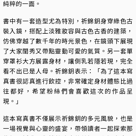
純粹的一面。
書中有一套造型尤為特別，祈錦鈅身穿綠色古
裝入鏡，搭配上淡雅妝容與古色古香的建築，
仿佛穿越了數千年的時光景色，在鏡頭下展現
了大家閨秀又帶點靈動可愛的氣質。另一套單
穿罩衫大方展露身材，讓側乳若隱若現，完全
看不出已是人母。祈錦鈅表示：「為了這本寫
真書很認真進行飲控，非常確定身材體態比過
往都好，希望粉絲們會喜歡這次的作品呈
現。」
這本寫真書不僅展示祈錦鈅的多元風貌，也是
一場視覺與心靈的盛宴，帶領讀者一起探索那