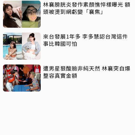
林襄膀胱炎發作素顏憔悴樣曝光 額
頭被燙到網虧變「襄焦」
來台發展1年多 李多慧認台灣這件
事比韓國可怕
遭男星狠酸臉非純天然 林襄突自爆
整容真實金額