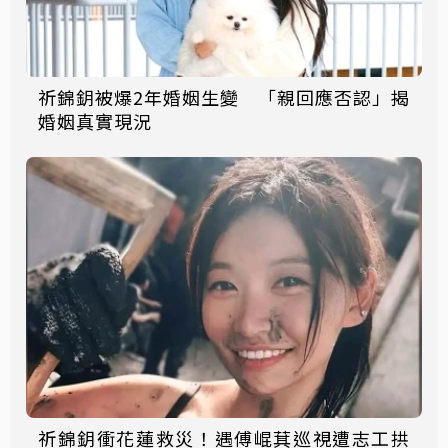
祈錦鈅被爆2年婚姻生變 「親回應否認」揭
婚姻真實現況
祈錦鈅衝花蓮救災！遇傅崐萁巡視遭志工拱