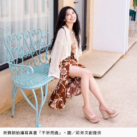
祈錦鈅拍攝寫真書「不祈而遇」。圖／莉奈文創提供