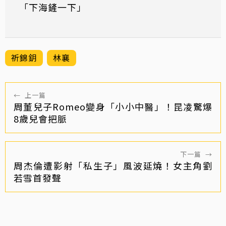
「下海鏟一下」
祈錦鈅
林襄
←
上一篇
周董兒子Romeo變身「小小中醫」！昆凌驚爆
8歲兒會把脈
下一篇
→
周杰倫遭影射「私生子」風波延燒！女主角劉
若雪首發聲