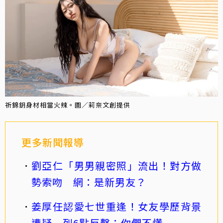
祈錦鈅身材相當火辣。圖／莉奈文創提供
更多新聞報導
劉亞仁「男男親密照」流出！對方做
勢索吻 網：是新男友？
姜厚任認愛七世重逢！女友學歷背景
遭疑 列6點反擊：你們不懂