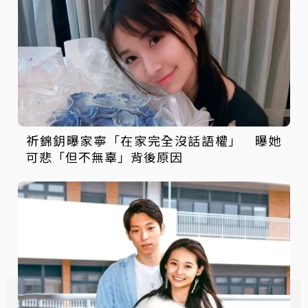
祈錦鈅曝家寧「在家完全沒話語權」 曝她
可悲「但不無辜」背後原因