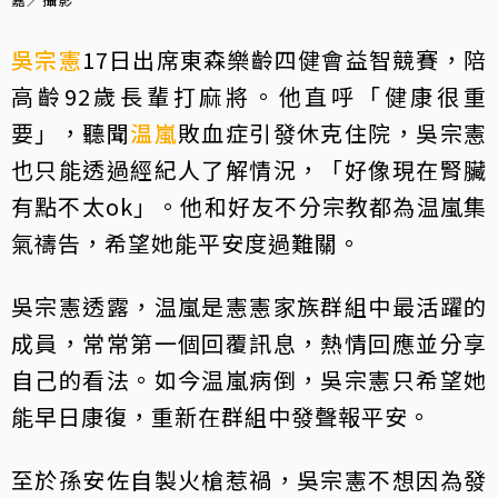
吳宗憲
17日出席東森樂齡四健會益智競賽，陪
高齡92歲長輩打麻將。他直呼「健康很重
要」，聽聞
温嵐
敗血症引發休克住院，吳宗憲
也只能透過經紀人了解情況，「好像現在腎臟
有點不太ok」。他和好友不分宗教都為温嵐集
氣禱告，希望她能平安度過難關。
吳宗憲透露，温嵐是憲憲家族群組中最活躍的
成員，常常第一個回覆訊息，熱情回應並分享
自己的看法。如今温嵐病倒，吳宗憲只希望她
能早日康復，重新在群組中發聲報平安。
至於孫安佐自製火槍惹禍，吳宗憲不想因為發