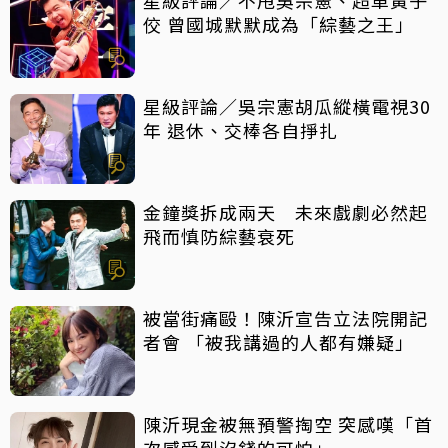
佼 曾國城默默成為「綜藝之王」
星級評論／吳宗憲胡瓜縱橫電視30
年 退休、交棒各自掙扎
金鐘獎拆成兩天 未來戲劇必然起
飛而慎防綜藝衰死
被當街痛毆！陳沂宣告立法院開記
者會 「被我講過的人都有嫌疑」
陳沂現金被無預警掏空 突感嘆「首
次感受到沒錢的可怕」