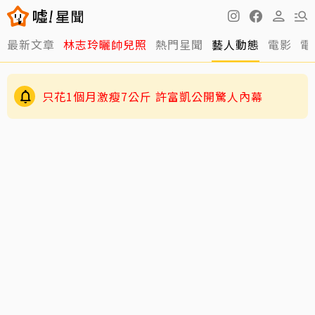
最新文章
林志玲曬帥兒照
熱門星聞
藝人動態
電影
電
只花1個月激瘦7公斤 許富凱公開驚人內幕