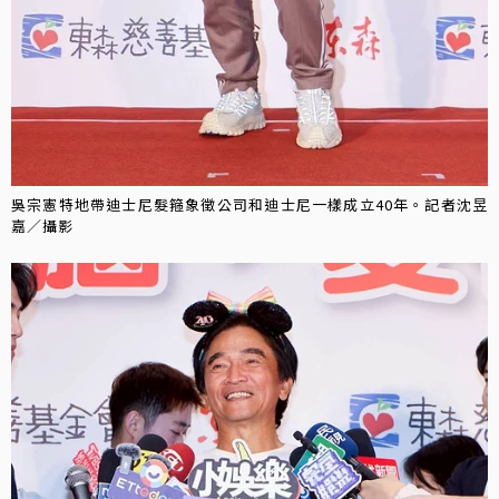
吳宗憲特地帶迪士尼髮箍象徵公司和迪士尼一樣成立40年。記者沈昱
嘉／攝影