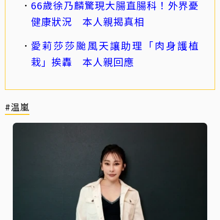
66歲徐乃麟驚現大腸直腸科！外界憂
健康狀況 本人親揭真相
愛莉莎莎颱風天讓助理「肉身護植
栽」挨轟 本人親回應
#温嵐