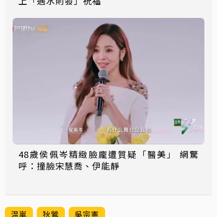
上「遇水則發」祝福
48歲侯佩岑精緻臉龐遭質疑「醫美」 網驚
呼：撞臉宋慧喬、伊能靜
温嵐
狄鶯
吳宗憲