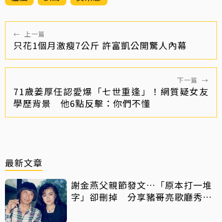
←
上一篇
只花1個月激瘦7公斤 許富凱公開驚人內幕
下一篇
→
71歲姜厚任認愛爆「七世重逢」！網質疑女友
學歷背景 他6點反擊：你們不懂
最新文章
謝金燕父親節發文…「原本打一堆
字」卻刪掉 分享豬哥亮歌廳秀歌
曲懷念