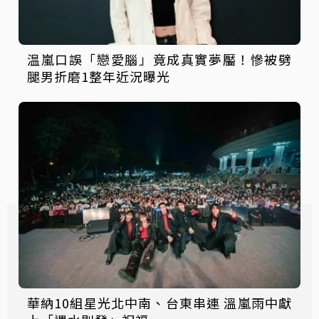
温嵐口誤「戀愛腦」竟成真實夢靨！慘被劈
腿男折磨1整年近況曝光
華納10組星光北中南、台東串連 溫嵐雨中獻