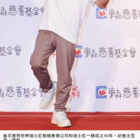
吳宗憲特地帶迪士尼髮箍象徵公司和迪士尼一樣成立40年。記者沈昱
嘉／攝影