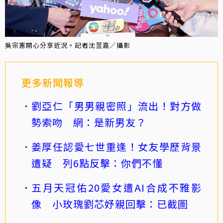
吳宗憲開心分享近況。記者沈昱嘉／攝影
更多新聞報導
劉亞仁「男男親密照」流出！對方做
勢索吻 網：是新男友？
姜厚任認愛七世重逢！女友學歷背景
遭疑 列6點反擊：你們不懂
五月天冠佑20愛女遭AI合成不雅影
像 小玫瑰劉芯妤親回擊：已截圖