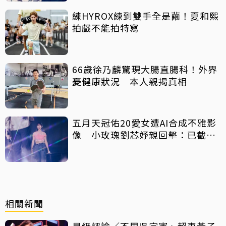
練HYROX練到雙手全是繭！夏和熙
拍戲不能拍特寫
66歲徐乃麟驚現大腸直腸科！外界
憂健康狀況 本人親揭真相
五月天冠佑20愛女遭AI合成不雅影
像 小玫瑰劉芯妤親回擊：已截圖
存證
相關新聞
星級評論／不甩吳宗憲、超車黃子