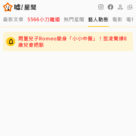
周董兒子Romeo變身「小小中醫」！昆凌驚爆8
最新文章
5566小刀離婚
熱門星聞
藝人動態
電影
電
歲兒會把脈
男星二度罹急性白血病！淚揭抗癌歷程：痛苦到
不想回想