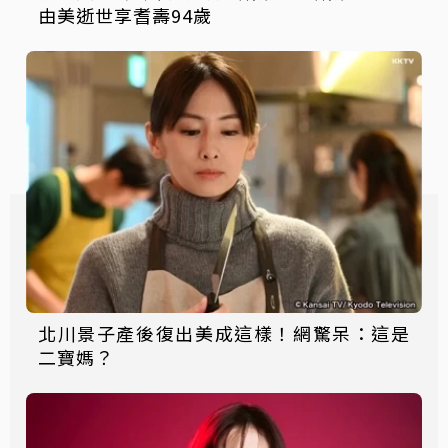
由美逝世享耆壽94歲
北川景子產後復出美成這樣！網驚呆：這是
二寶媽？