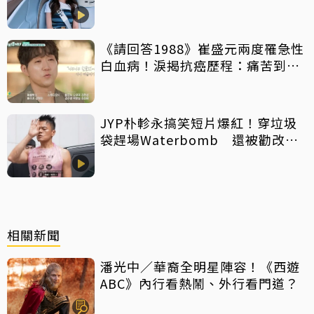
《請回答1988》崔盛元兩度罹急性
白血病！淚揭抗癌歷程：痛苦到不
想回想
JYP朴軫永搞笑短片爆紅！穿垃圾
袋趕場Waterbomb 還被勸改名
「JPG」
相關新聞
潘光中／華裔全明星陣容！《西遊
ABC》內行看熱鬧、外行看門道？