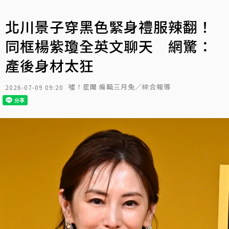
北川景子穿黑色緊身禮服辣翻！
同框楊紫瓊全英文聊天 網驚：
產後身材太狂
噓！星聞 編輯三月兔／綜合報導
2026-07-09 09:20