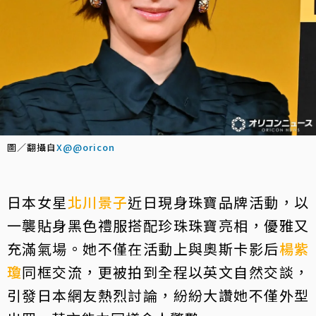
圖／翻攝自
X@@oricon
日本女星
北川景子
近日現身珠寶品牌活動，以
一襲貼身黑色禮服搭配珍珠珠寶亮相，優雅又
充滿氣場。她不僅在活動上與奧斯卡影后
楊紫
瓊
同框交流，更被拍到全程以英文自然交談，
引發日本網友熱烈討論，紛紛大讚她不僅外型