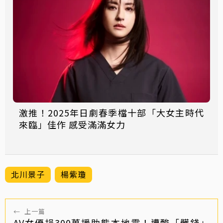
激推！2025年日劇春季檔十部「大女主時代
來臨」佳作 感受滿滿女力
北川景子
楊紫瓊
←
上一篇
AV女優捐300萬援助熊本地震！遭酸「髒錢」