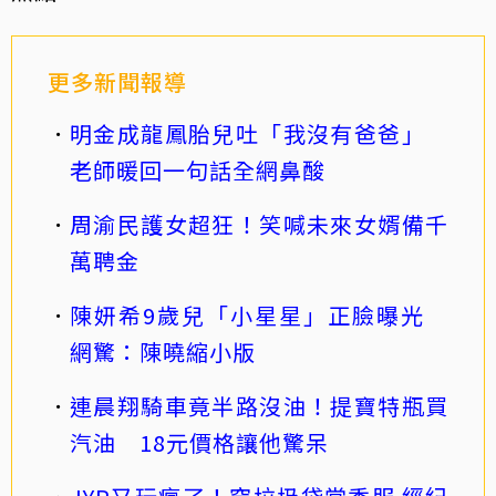
更多新聞報導
明金成龍鳳胎兒吐「我沒有爸爸」
老師暖回一句話全網鼻酸
周渝民護女超狂！笑喊未來女婿備千
萬聘金
陳妍希9歲兒「小星星」正臉曝光
網驚：陳曉縮小版
連晨翔騎車竟半路沒油！提寶特瓶買
汽油 18元價格讓他驚呆