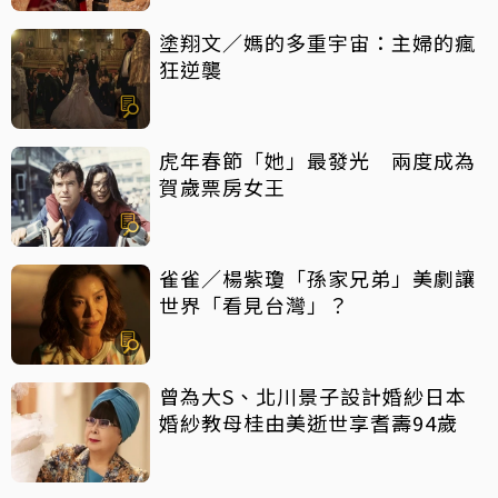
塗翔文／媽的多重宇宙：主婦的瘋
狂逆襲
虎年春節「她」最發光 兩度成為
賀歲票房女王
雀雀／楊紫瓊「孫家兄弟」美劇讓
世界「看見台灣」？
曾為大S、北川景子設計婚紗日本
婚紗教母桂由美逝世享耆壽94歲