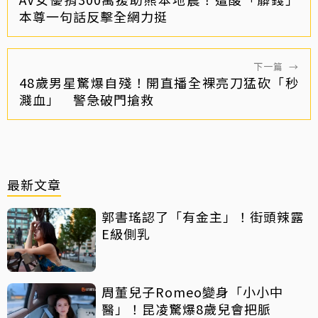
本尊一句話反擊全網力挺
下一篇
→
48歲男星驚爆自殘！開直播全裸亮刀猛砍「秒
濺血」 警急破門搶救
最新文章
郭書瑤認了「有金主」！街頭辣露
E級側乳
周董兒子Romeo變身「小小中
醫」！昆凌驚爆8歲兒會把脈