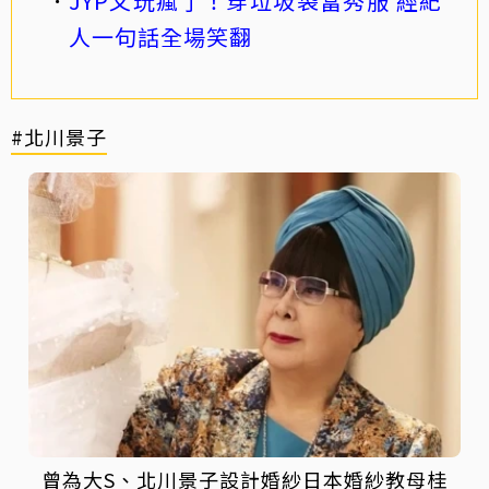
JYP又玩瘋了！穿垃圾袋當秀服 經紀
人一句話全場笑翻
#北川景子
曾為大S、北川景子設計婚紗日本婚紗教母桂