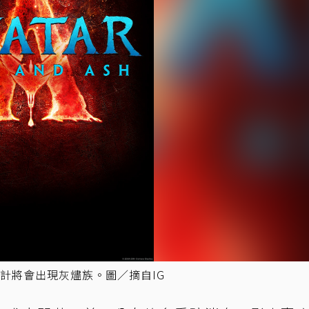
」，預計將會出現灰燼族。圖／摘自IG