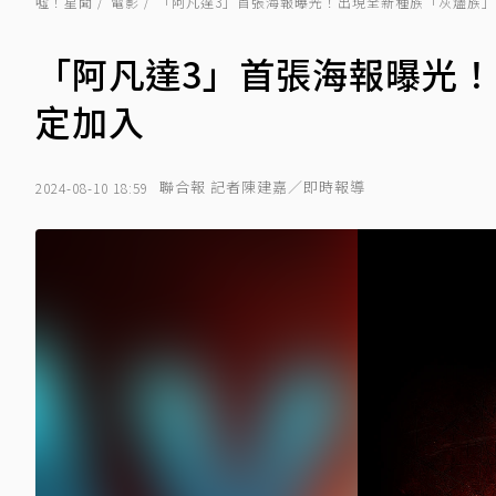
噓！星聞
電影
「阿凡達3」首張海報曝光！出現全新種族「灰燼族」
「阿凡達3」首張海報曝光！
定加入
聯合報 記者陳建嘉／即時報導
2024-08-10 18:59