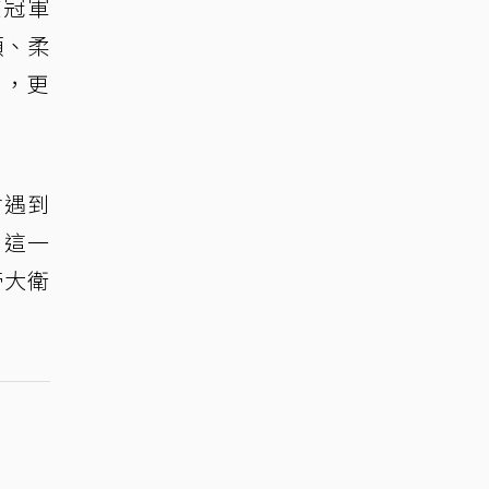
座冠軍
頓、柔
」，更
會遇到
，這一
帝大衛