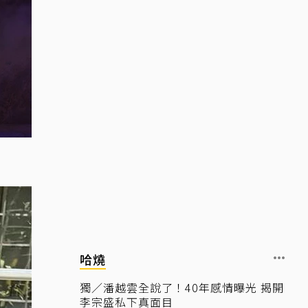
哈燒
獨／潘越雲全說了！40年感情曝光 揭開
李宗盛私下真面目