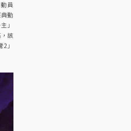
總動員
經典動
公主」
亮，該
彎2」