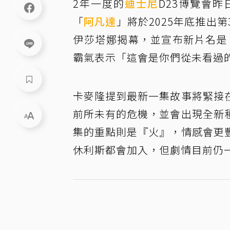
2年一度的
迪士尼
D23博覽會
「
阿凡達
」將於2025年底推出
伊莎塔娜揭幕，並宣布新片名是「Ava
霸氣表示「這會是你們從未看過
卡麥隆提到最新一集故事將緊接
前所未有的危機，並會出現全新
集的重點則是『火』，情感會更
休利斯都會加入，但劇情目前仍