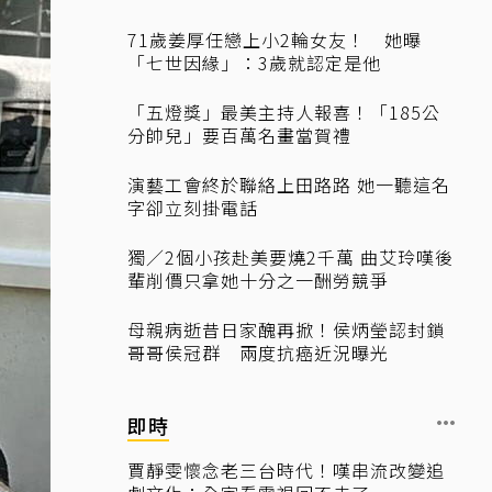
71歲姜厚任戀上小2輪女友！ 她曝
「七世因緣」：3歲就認定是他
「五燈獎」最美主持人報喜！「185公
分帥兒」要百萬名畫當賀禮
演藝工會終於聯絡上田路路 她一聽這名
字卻立刻掛電話
獨／2個小孩赴美要燒2千萬 曲艾玲嘆後
輩削價只拿她十分之一酬勞競爭
母親病逝昔日家醜再掀！侯炳瑩認封鎖
哥哥侯冠群 兩度抗癌近況曝光
即時
賈靜雯懷念老三台時代！嘆串流改變追