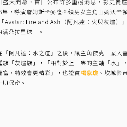
昨日盛大開幕，首日公布許多重磅消息，影史賣
第3集，導演詹姆斯卡麥隆率領男女主角山姆沃辛
tar: Fire and Ash（阿凡達：火與灰燼）
的潘朵拉星球」。
在「阿凡達：水之道」之後，讓主角傑克一家人
種族「灰燼族」，「相對於上一集的主軸『水』
豐富，特效會更精彩」，也證實
楊紫瓊
、坎城影
一切保密。