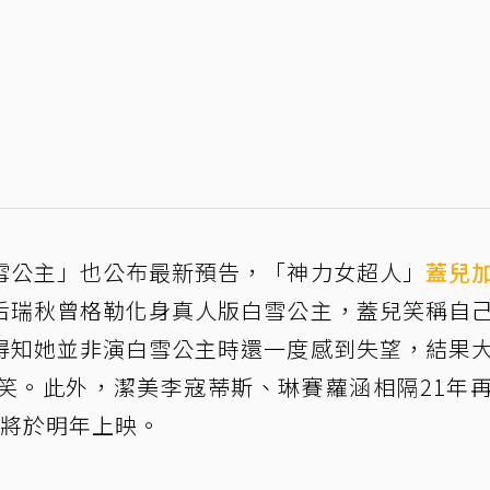
雪公主」也公布最新預告，「神力女超人」
蓋兒
后瑞秋曾格勒化身真人版白雪公主，蓋兒笑稱自
得知她並非演白雪公主時還一度感到失望，結果
笑。此外，潔美李寇蒂斯、琳賽蘿涵相隔21年
也將於明年上映。