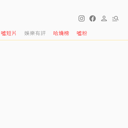
噓短片
娛樂有評
哈燒榜
噓粉