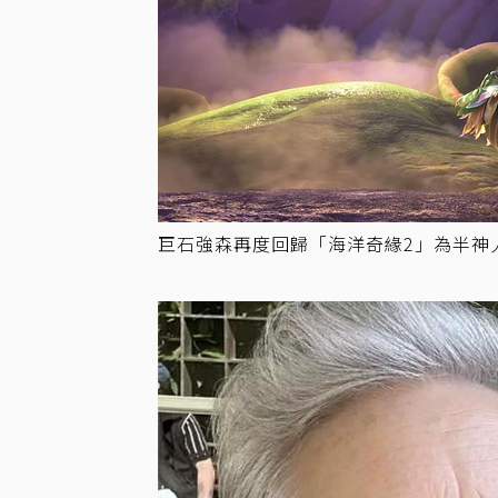
巨石強森再度回歸「海洋奇緣2」為半神