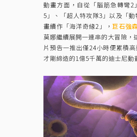
動畫方面，自從「腦筋急轉彎2
5」、「超人特攻隊3」以及「
畫續作「海洋奇緣2」，
巨石強
莫娜繼續展開一連串的大冒險，
片預告一推出僅24小時便累積高
才剛締造的1億5千萬的迪士尼