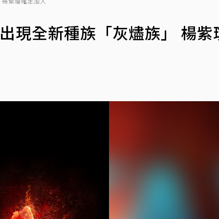
 楊紫瓊確定加入
出現全新種族「灰燼族」 楊紫