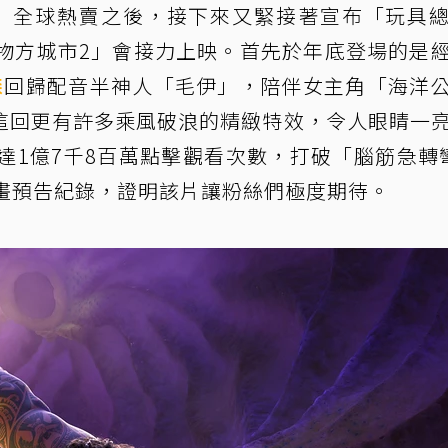
」全球熱賣之後，接下來又緊接著宣布「玩具
動物方城市2」會接力上映。首先於年底登場的是
森
回歸配音半神人「毛伊」，陪伴女主角「海洋
這回更有許多乘風破浪的精緻特效，令人眼睛一
達1億7千8百萬點擊觀看次數，打破「腦筋急轉
動畫預告紀錄，證明該片讓粉絲們極度期待。