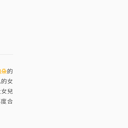
加朵
的
己的女
大女兒
再度合