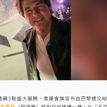
間凌晨3點盛大展開，奧運會旗宣布由巴黎遞交
姆克魯斯
（阿湯哥）就如日前謠傳一樣，在「不