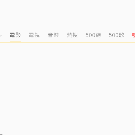
態
電影
電視
音樂
熱搜
500齣
500歌