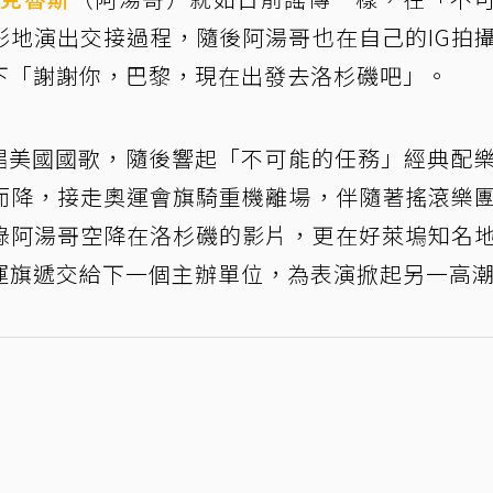
彩地演出交接過程，隨後阿湯哥也在自己的IG拍
下「謝謝你，巴黎，現在出發去洛杉磯吧」。
現身演唱美國國歌，隨後響起「不可能的任務」經典配
而降，接走奧運會旗騎重機離場，伴隨著搖滾樂
錄阿湯哥空降在洛杉磯的影片，更在好萊塢知名
運旗遞交給下一個主辦單位，為表演掀起另一高