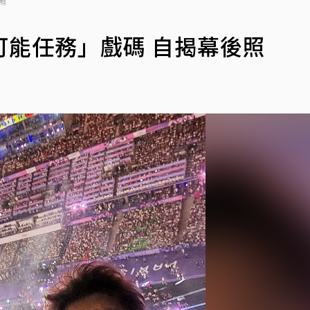
照
能任務」戲碼 自揭幕後照