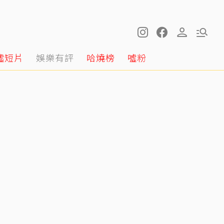
噓短片
娛樂有評
哈燒榜
噓粉