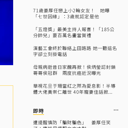
71歲姜厚任戀上小2輪女友！ 她曝
「七世因緣」：3歲就認定是他
「五燈獎」最美主持人報喜！「185公
分帥兒」要百萬名畫當賀禮
演藝工會終於聯絡上田路路 她一聽這名
字卻立刻掛電話
母親病逝昔日家醜再掀！侯炳瑩認封鎖
哥哥侯冠群 兩度抗癌近況曝光
華視花旦于珊當紅之際為愛息影！半導
體大佬黃崇仁離世 40年寵妻佳話掀...
即時
遭提醒慎防「騙財騙色」 姜厚任笑