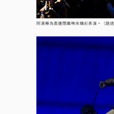
阿湯哥為奧運閉幕帶來精彩表演。（路