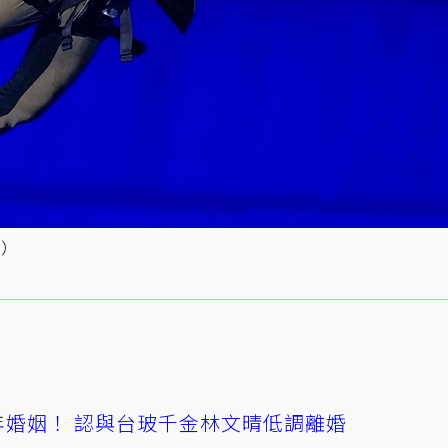
聯）
4年婚姻！ 認與台玻千金林文晴低調離婚