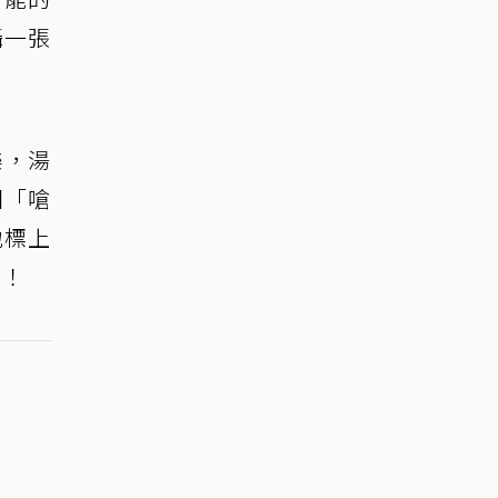
攝一張
樂，湯
團「嗆
地標上
潮！