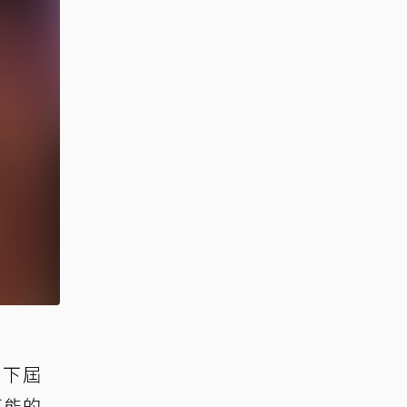
給下屆
可能的