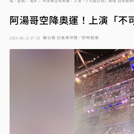
噓！星聞
電影
阿湯哥空降奧運！上演「不可能任務」戲碼 自揭幕後
阿湯哥空降奧運！上演「不可
聯合報 記者黃保慧／即時報導
2024-08-12 07:30