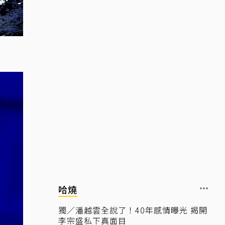
哈燒
獨／潘越雲全說了！40年感情曝光 揭開
李宗盛私下真面目