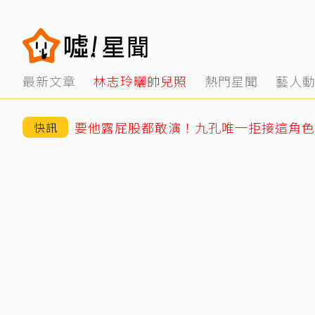
最新文章
林志玲曬帥兒照
熱門星聞
藝人
要他露屁股都敢演！九孔唯一拒接這角色
快訊