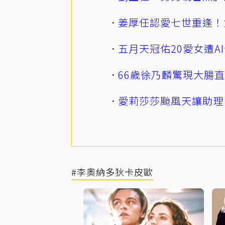
姜厚任認愛七世重逢！
五月天冠佑20愛女遭
66歲徐乃麟驚現大腸
愛莉莎莎颱風天讓助理
#李奧納多狄卡皮歐