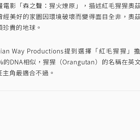
畫電影「森之聲：猩火燎原」，描述紅毛猩猩奧
曾經美好的家園因環境破壞而變得面目全非，奧
顆珍貴的地球。
n Way Productions提到選擇「紅毛猩猩」
的DNA相似，猩猩（Orangutan）的名稱在英
任主角最適合不過。