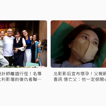
設計師離譜行徑！名導
北影影后宣布懷孕！父親
大利影壇的復仇者聯
喜訊 憶亡父：他一定很開