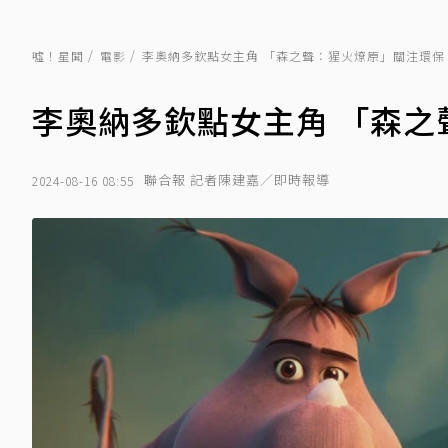
噓！星聞
電影
李奧納多欽點女主角 「森之聲：猩火燎原」關注環保
李奧納多欽點女主角 「森之
聯合報 記者陳建嘉／即時報導
2024-08-16 08:55