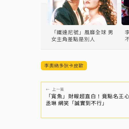
「鐵達尼號」風靡全球 男
女主角差點是別人
李奧納多狄卡皮歐
←
上一篇
「寬魚」財報超直白！竟點名王
丞琳 網笑「誠實到不行」