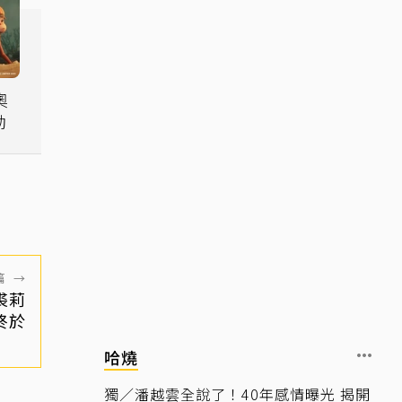
奧
動
篇
→
裘莉
終於
哈燒
獨／潘越雲全說了！40年感情曝光 揭開