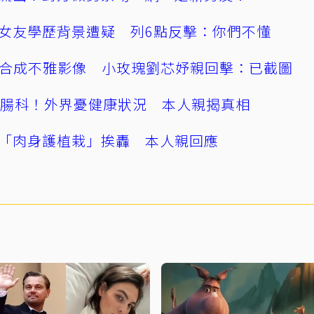
女友學歷背景遭疑 列6點反擊：你們不懂
AI合成不雅影像 小玫瑰劉芯妤親回擊：已截圖
直腸科！外界憂健康狀況 本人親揭真相
「肉身護植栽」挨轟 本人親回應