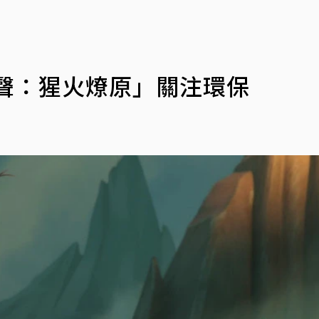
聲：猩火燎原」關注環保