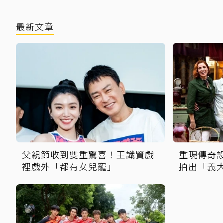
最新文章
父親節收到雙重驚喜！王識賢戲
重現傳奇
裡戲外「都有女兒寵」
拍出「義
盟」