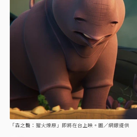
「森之聲：猩火燎原」即將在台上映。圖／網銀提供