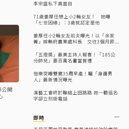
李宗盛私下真面目
71歲姜厚任戀上小2輪女友！ 她曝
「七世因緣」：3歲就認定是他
姜厚任小2輪女友前夫曝光！以「余家
菁」嫁縣府農業處科長 交往3個月即...
「五燈獎」最美主持人報喜！「185公
分帥兒」要百萬名畫當賀禮
愷樂突曝雙寶35周早產！曬「身邊男
人」最新情況曝光
節公開
演藝工會終於聯絡上田路路 她一聽這名
心
字卻立刻掛電話
即時