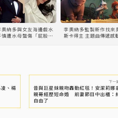
李奧納多與女友海邊戲水
李奧納多監製新作找來
不慎遭水母螫傷「屁股紅
斯卡得主 主題曲傳遞感
一片」
下一
心凌、楊
昔與巨星妹親吻轟動紅毯！安潔莉娜
親哥經歷短命婚 前妻節目中出櫃：
自由了