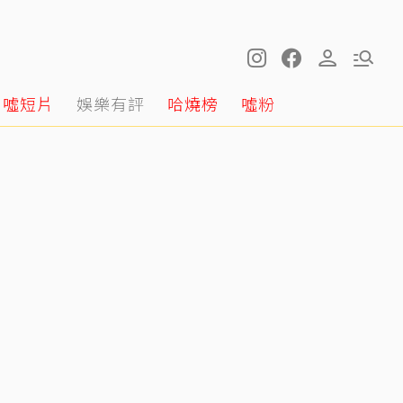
噓短片
娛樂有評
哈燒榜
噓粉