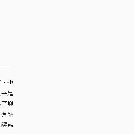
望，也
似乎是
為了與
著有點
以讓觀