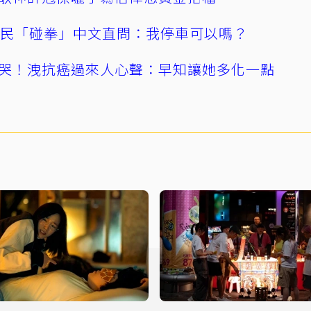
親民「碰拳」中文直問：我停車可以嗎？
哭！洩抗癌過來人心聲：早知讓她多化一點