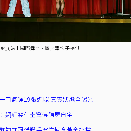
多影展站上國際舞台，圖／牽猴子提供
一口氣曬19張近照 真實狀態全曝光
！網紅裴仁圭驚傳陳屍自宅
歌神許冠傑曬手寫信悼念黃金搭檔