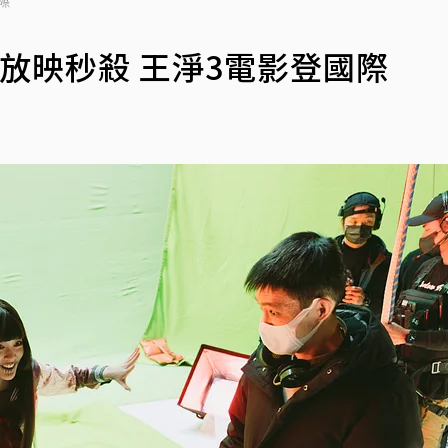
際
放映秒殺 王淨3電影登國際