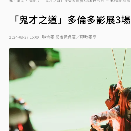
噓！星聞
電影
「鬼才之道」多倫多影展3場放映秒殺 王淨3電影登國
「鬼才之道」多倫多影展3場
聯合報 記者黃保慧／即時報導
2024-08-27 15:09