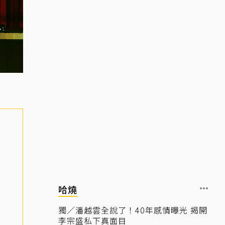
哈燒
獨／潘越雲全說了！40年感情曝光 揭開
李宗盛私下真面目