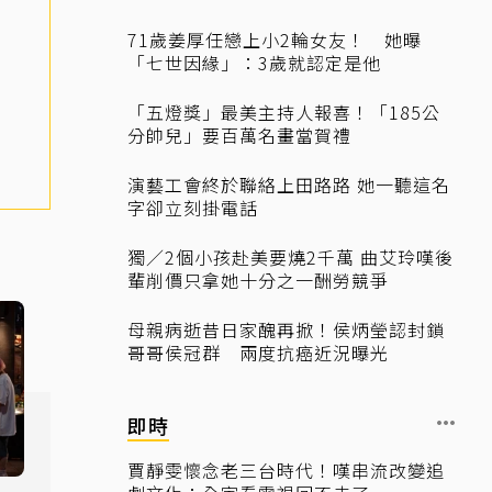
71歲姜厚任戀上小2輪女友！ 她曝
「七世因緣」：3歲就認定是他
「五燈獎」最美主持人報喜！「185公
分帥兒」要百萬名畫當賀禮
演藝工會終於聯絡上田路路 她一聽這名
字卻立刻掛電話
獨／2個小孩赴美要燒2千萬 曲艾玲嘆後
輩削價只拿她十分之一酬勞競爭
母親病逝昔日家醜再掀！侯炳瑩認封鎖
哥哥侯冠群 兩度抗癌近況曝光
即時
賈靜雯懷念老三台時代！嘆串流改變追