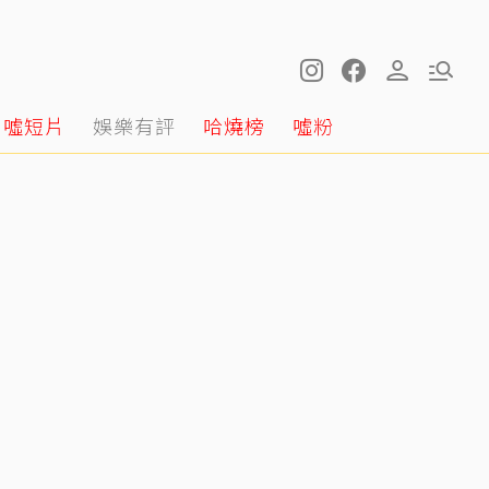
噓短片
娛樂有評
哈燒榜
噓粉