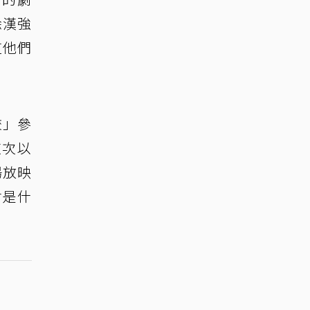
徐漢強
道他們
校」參
這次以
場放映
會是什