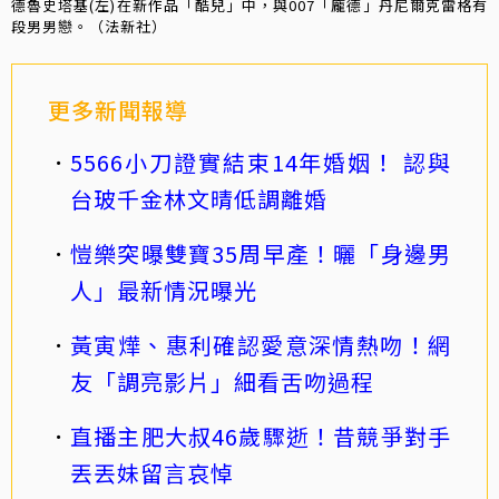
德魯史塔基(左)在新作品「酷兒」中，與007「龐德」丹尼爾克雷格有
段男男戀。（法新社）
更多新聞報導
5566小刀證實結束14年婚姻！ 認與
台玻千金林文晴低調離婚
愷樂突曝雙寶35周早產！曬「身邊男
人」最新情況曝光
黃寅燁、惠利確認愛意深情熱吻！網
友「調亮影片」細看舌吻過程
直播主肥大叔46歲驟逝！昔競爭對手
丟丟妹留言哀悼