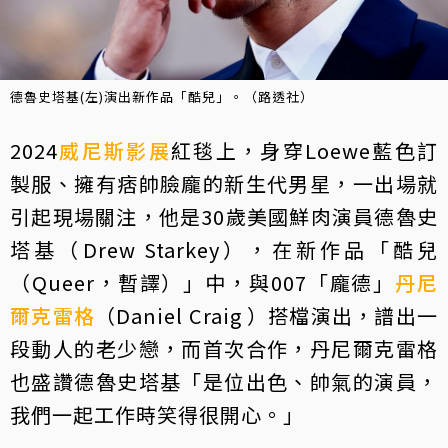
德魯史塔基(左)演出新作品「酷兒」。（路透社）
2024
威尼斯影展
紅毯上，身穿Loewe藍色訂
製服、擁有痞帥臉龐的新生代男星，一出場就
引起現場關注，他是30歲美國鮮肉演員德魯史
塔基（Drew Starkey），在新作品「酷兒
（Queer，暫譯）」中，與007「龐德」
丹尼
爾克雷格
（Daniel Craig ）搭檔演出，譜出一
段動人的老少戀，而首次合作，丹尼爾克雷格
也盛讚德魯史塔基「是位出色、帥氣的演員，
我們一起工作時笑得很開心。」