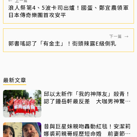
←
上一篇
浪人祭第4、5波卡司出爐！國蛋、鄭宜農領軍
日本傳奇樂團首攻安平
下一篇
→
郭書瑤認了「有金主」！街頭辣露E級側乳
最新文章
邱以太新作「我的神隊友」殺青！
認了鍾岳軒最反差 大咖男神驚喜
客串
昔與巨星妹親吻轟動紅毯！安潔莉
娜裘莉親哥經歷短命婚 前妻節目