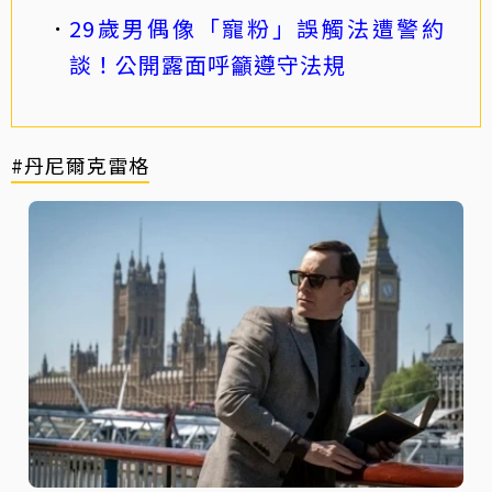
29歲男偶像「寵粉」誤觸法遭警約
談！公開露面呼籲遵守法規
#丹尼爾克雷格