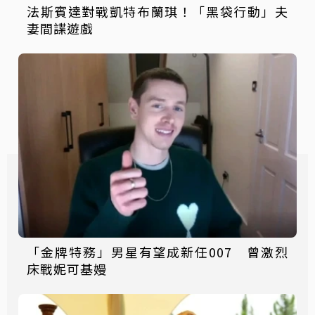
法斯賓達對戰凱特布蘭琪！「黑袋行動」夫
妻間諜遊戲
「金牌特務」男星有望成新任007 曾激烈
床戰妮可基嫚