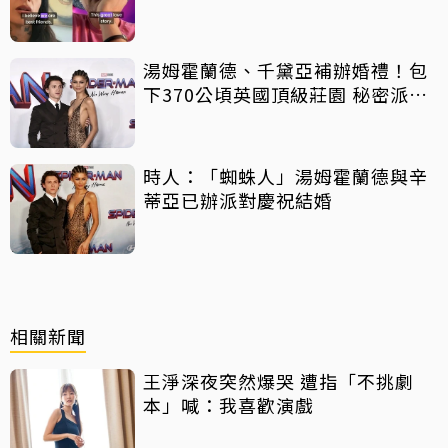
中出櫃：終於自由了
湯姆霍蘭德、千黛亞補辦婚禮！包
下370公頃英國頂級莊園 秘密派對
曝光
時人：「蜘蛛人」湯姆霍蘭德與辛
蒂亞已辦派對慶祝結婚
相關新聞
王淨深夜突然爆哭 遭指「不挑劇
本」喊：我喜歡演戲