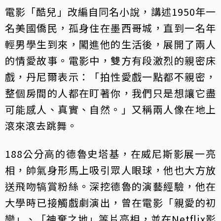
電影「酷兒」改編自同名小說，講述1950年一
名美國僑民，孤身住在墨西哥城，直到一名年
輕男學生到來，闖進他的生活後，展開了兩人
的情愛故事。電影中，雙方有段激烈的親密床
戲，丹尼爾表示：「拍性愛戲一點都不親密，
整個房間的人都在盯著你，我們只是想讓它盡
可能感人、真實、自然。」又稱兩人像在地上
滾來滾去跳舞。
188公分高的德魯史塔基，在威尼斯影展一亮
相，帥氣身形馬上吸引眾人眼球，他也大方放
送飛吻犒賞粉絲。深挖德魯的演藝經驗，他在
大學時已接觸戲劇演出，曾在電影「親愛的初
戀」、「神棄之地」等片亮相，並在Netflix影