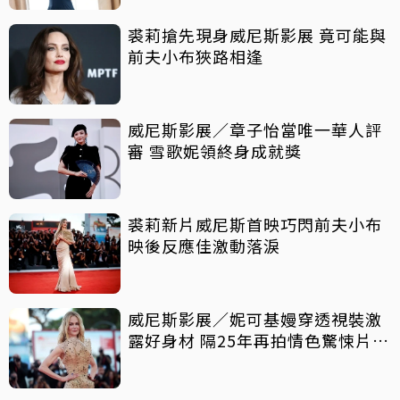
裘莉搶先現身威尼斯影展 竟可能與
前夫小布狹路相逢
威尼斯影展／章子怡當唯一華人評
審 雪歌妮領終身成就獎
裘莉新片威尼斯首映巧閃前夫小布
映後反應佳激動落淚
威尼斯影展／妮可基嫚穿透視裝激
露好身材 隔25年再拍情色驚悚片原
因曝光