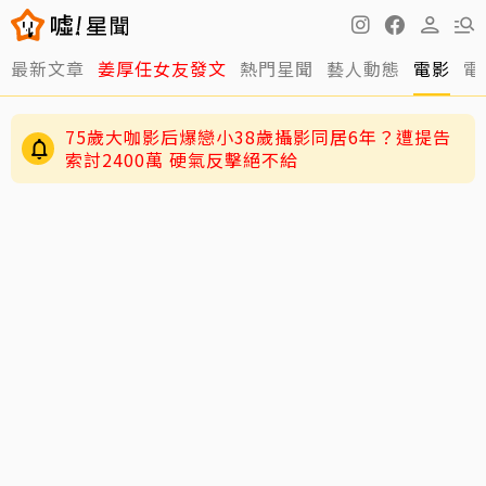
最新文章
姜厚任女友發文
熱門星聞
藝人動態
電影
電
75歲大咖影后爆戀小38歲攝影同居6年？遭提告
索討2400萬 硬氣反擊絕不給