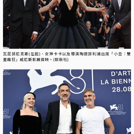
瓦昆菲尼克斯(左起)、女神卡卡以及導演陶德菲利浦出席「小丑：雙
重瘋狂」威尼斯影展首映。(歐新社)