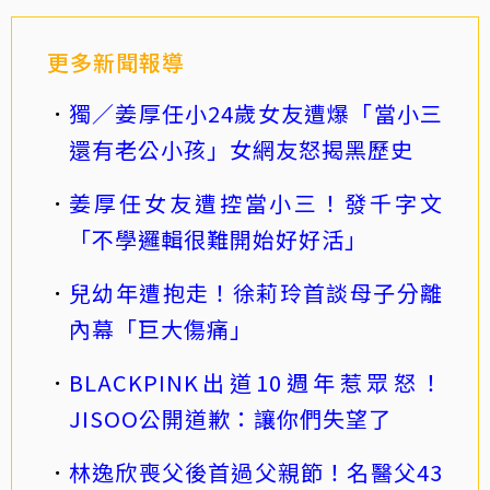
更多新聞報導
獨／姜厚任小24歲女友遭爆「當小三
還有老公小孩」女網友怒揭黑歷史
姜厚任女友遭控當小三！發千字文
「不學邏輯很難開始好好活」
兒幼年遭抱走！徐莉玲首談母子分離
內幕「巨大傷痛」
BLACKPINK出道10週年惹眾怒！
JISOO公開道歉：讓你們失望了
林逸欣喪父後首過父親節！名醫父43