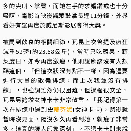
多的尖叫、掌聲，而她左手的求婚鑽戒也十分
吸睛，電影首映後觀眾鼓掌長達11分鐘，外界
看好有望再度於威尼斯影展奪得大獎。
被問到飲食的相關細節，瓦昆上次曾提及瘋狂
減重52磅(約23.58公斤)，當時只吃蘋果、蔬
菜度日，如今再度激瘦，他則說應該沒有人想
聽這個，「但這次狀況有點不一樣，因為還要
進行大量的歌舞排練，而上次我並沒有排
練」，也強調雖然仍很困難，但過程很安全，
瓦昆另誇讚女神卡卡非常敬業，「我記得第一
次在排練中遇到史
蒂芬妮
(女神卡卡)，然後就
暫時沒見面，隔沒多久再看到她，就瘦了非常
多，這真的讓人印象深刻」，不過卡卡則未說