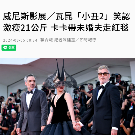
威尼斯影展／瓦昆「小丑2」笑認
激瘦21公斤 卡卡帶未婚夫走紅毯
聯合報 記者陳建嘉／即時報導
2024-09-05 08:34