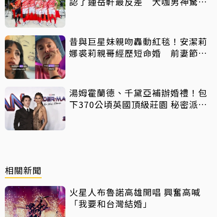
認了鍾岳軒最反差 大咖男神驚喜
客串
昔與巨星妹親吻轟動紅毯！安潔莉
娜裘莉親哥經歷短命婚 前妻節目
中出櫃：終於自由了
湯姆霍蘭德、千黛亞補辦婚禮！包
下370公頃英國頂級莊園 秘密派對
曝光
相關新聞
火星人布魯諾高雄開唱 興奮高喊
「我要和台灣結婚」