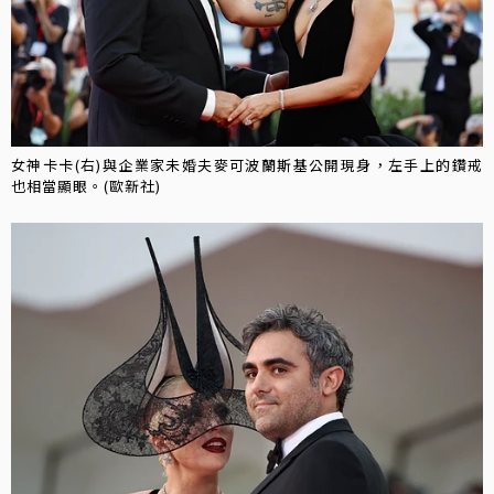
女神卡卡(右)與企業家未婚夫麥可波蘭斯基公開現身，左手上的鑽戒
也相當顯眼。(歐新社)