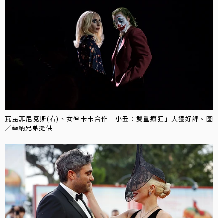
瓦昆菲尼克斯(右)、女神卡卡合作「小丑：雙重瘋狂」大獲好評。圖
／華納兄弟提供