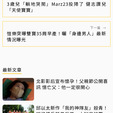
3歲兒「躺地哭鬧」Marz23投降了 健志讚兒
「天使寶寶」
下一篇
→
愷樂突曝雙寶35周早產！曬「身邊男人」最新
情況曝光
最新文章
北影影后宣布懷孕！父親節公開喜
訊 憶亡父：他一定很開心
邱以太新作「我的神隊友」殺青！