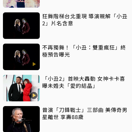
狂舞階梯台北重現 導演親解「小丑
2」片名含意
不再獨舞！「小丑：雙重瘋狂」終
極預告曝光
「小丑2」首映大轟動 女神卡卡喜
曝未婚夫「愛的結晶」
曾演「刀鋒戰士」三部曲 美傳奇男
星離世 享壽88歲