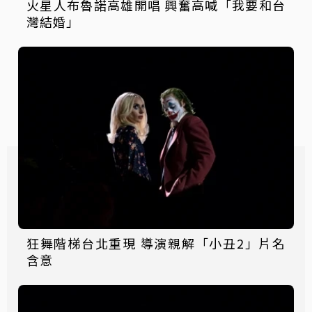
火星人布魯諾高雄開唱 興奮高喊「我要和台
灣結婚」
狂舞階梯台北重現 導演親解「小丑2」片名
含意