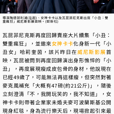
導演陶德菲利浦(左起)、女神卡卡以及瓦昆菲尼克斯出席「小丑：雙
重瘋狂」威尼斯影展首映。(歐新社)
瓦昆菲尼克斯再度回歸賣座大片續集「小丑：
雙重瘋狂」，並邀來
女神卡卡
化身新一代「小
丑女」哈莉奎茵，該片昨日在
威尼斯影展
首
映，瓦昆被問到再度回歸演出身形憔悴的「小
丑」，再度展現瘦成皮包骨的身材，他說現在
已經49歲了，可能無法再這樣瘦，但突然對著
麥克風補充「大概有47磅(約21公斤)」，隨後
立刻澄清「不，我開玩笑的，我不知道」，女
神卡卡則帶著企業家未婚夫麥可波蘭斯基公開
現身紅毯，身為流行樂天后，現場掀起引來最