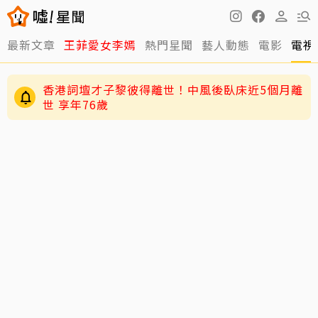
最新文章
王菲愛女李嫣
熱門星聞
藝人動態
電影
電視
香港詞壇才子黎彼得離世！中風後臥床近5個月離
世 享年76歲