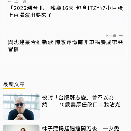
←
上一篇
「2026潮台北」嗨翻16天 包含ITZY登小巨蛋
上百場演出要來了
下一篇
→
與沈建豪合推新歌 陳淑萍憶南非車禍養成帶藥
習慣
最新文章
被封「台版蘇志燮」曾不以為
然！ 70歲姜厚任改口：我沾光
林子熙揭尪腦瘤開刀後「一夕禿