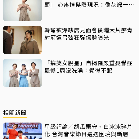
頭」 心疼掉髮曝現況：像灰燼一直
飛走
韓瑜被爆缺席見面會後曬大片瘀青
射箭遭弓弦狂彈傷勢曝光
「搞笑女脫星」自揭罹嚴重憂鬱症
最慘1周沒洗澡：覺得不配
相關新聞
星級評論／胡瓜棄守、白冰冰碎片
化 台灣音樂節目遭遇困境與斷層