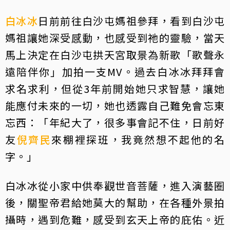
白冰冰
日前前往白沙屯媽祖參拜，看到白沙屯
媽祖讓她深受感動，也感受到祂的靈驗，當天
馬上決定在白沙屯拱天宮取景為新歌「歌聲永
遠陪伴你」加拍一支MV。過去白冰冰拜拜會
求名求利，但從3年前開始她只求智慧，讓她
能應付未來的一切，她也透露自己難免會忘東
忘西：「年紀大了，很多事會記不住，日前好
友
倪齊民
來棚裡探班，我竟然想不起他的名
字。」
白冰冰從小家中供奉觀世音菩薩，進入演藝圈
後，關聖帝君給她莫大的幫助，在各種外景拍
攝時，遇到危難，感受到玄天上帝的庇佑。近