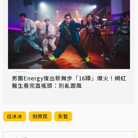
男團Energy復出新舞步「16蹲」爆火！網紅
醫生看完直搖頭：別亂跟風
白冰冰
倪齊民
失智