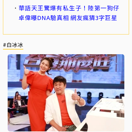
華語天王驚爆有私生子！陸第一狗仔
卓偉曝DNA驗真相 網友瘋猜3字巨星
#白冰冰