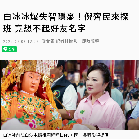
白冰冰爆失智隱憂！倪齊民來探
班 竟想不起好友名字
聯合報 記者林怡秀／即時報導
2025-07-09 12:27
白冰冰前往白沙屯媽祖廟拜拜拍MV。圖／長興影視提供