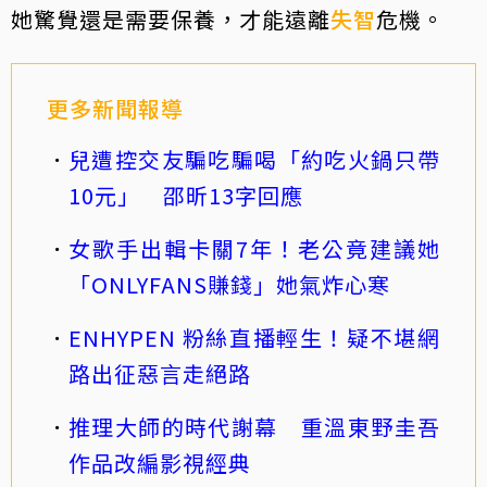
她驚覺還是需要保養，才能遠離
失智
危機。
更多新聞報導
兒遭控交友騙吃騙喝「約吃火鍋只帶
10元」 邵昕13字回應
女歌手出輯卡關7年！老公竟建議她
「ONLYFANS賺錢」她氣炸心寒
ENHYPEN 粉絲直播輕生！疑不堪網
路出征惡言走絕路
推理大師的時代謝幕 重溫東野圭吾
作品改編影視經典