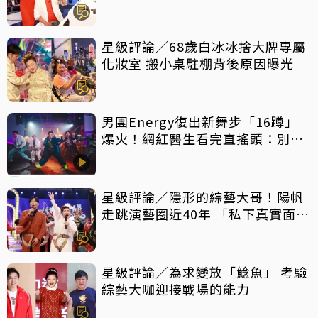
星級評論／68歲白冰冰捨大牌專屬
化妝室 搬小桌駐棚背後原因曝光
男團Energy復出新舞步「16蹲」
爆火！網紅醫生看完直搖頭：別亂
跟風
星級評論／隱形的綜藝大哥！陽帆
走跳演藝圈近40年 「私下真實面」
曝光
星級評論／為求變放「鯰魚」 考驗
綜藝大咖迎接戰場的能力