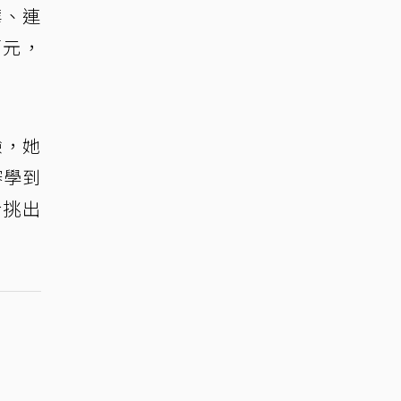
華、連
萬元，
驗，她
審學到
給挑出