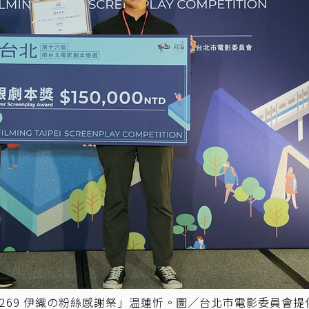
5269 伊織の粉絲感謝祭」温蓮忻。圖／台北市電影委員會提