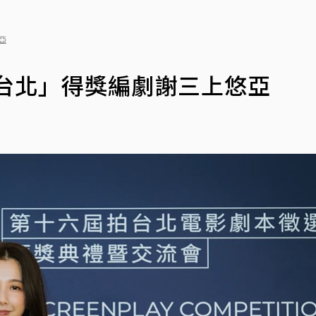
亞
台北」得獎編劇謝三上悠亞