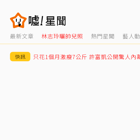
最新文章
林志玲曬帥兒照
熱門星聞
藝人
只花1個月激瘦7公斤 許富凱公開驚人內
快訊