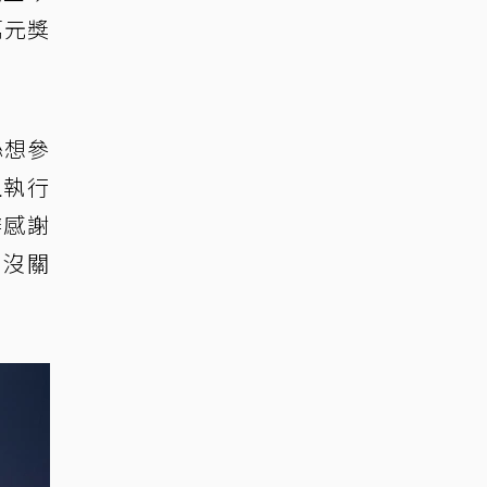
萬元獎
絲想參
且執行
辦感謝
費沒關