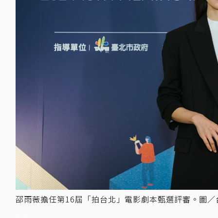
邵雨薇擔任第16屆「拍台北」電影劇本甄選評審。圖／