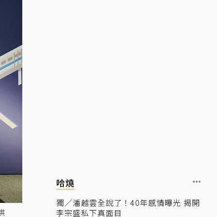
哈燒
獨／潘越雲全說了！40年感情曝光 揭開
供
李宗盛私下真面目