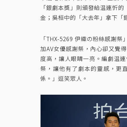
「銀劇本獎」則頒發給温連忻的「T
金；吳桓中的「大去年」拿下「
「THX-5269 伊織の粉絲感
加AV女優感謝祭，內心卻又覺
度高，讓人眼睛一亮。編劇温連
祭，讓他有了劇本的靈感，更
係。」逗笑眾人。