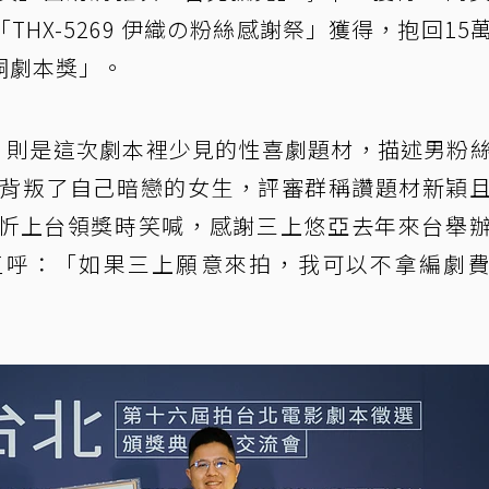
HX-5269 伊織の粉絲感謝祭」獲得，抱回15
銅劇本獎」。
謝祭」則是這次劇本裡少見的性喜劇題材，描述男粉
得背叛了自己暗戀的女生，評審群稱讚題材新穎
忻上台領獎時笑喊，感謝三上悠亞去年來台舉
直呼：「如果三上願意來拍，我可以不拿編劇