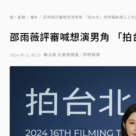
噓！星聞
電影
邵雨薇評審喊想演男角 「拍台北」得獎編劇謝三上悠
邵雨薇評審喊想演男角 「拍
聯合報 記者陳建嘉／即時報導
2024-09-11 08:25