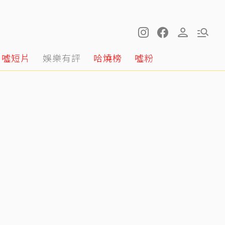
噓短片
娛樂有評
哈燒榜
噓粉