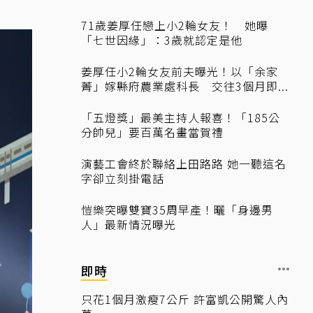
71歲姜厚任戀上小2輪女友！ 她曝
「七世因緣」：3歲就認定是他
姜厚任小2輪女友前夫曝光！以「余家
菁」嫁縣府農業處科長 交往3個月即...
「五燈獎」最美主持人報喜！「185公
分帥兒」要百萬名畫當賀禮
演藝工會終於聯絡上田路路 她一聽這名
字卻立刻掛電話
愷樂突曝雙寶35周早產！曬「身邊男
人」最新情況曝光
即時
只花1個月激瘦7公斤 許富凱公開驚人內